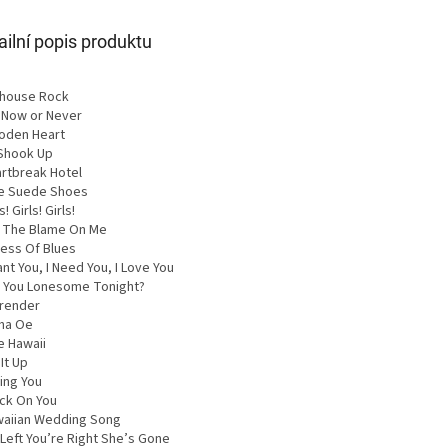
ailní popis produktu
ilhouse Rock
s Now or Never
oden Heart
 Shook Up
artbreak Hotel
ue Suede Shoes
s! Girls! Girls!
t The Blame On Me
Mess Of Blues
ant You, I Need You, I Love You
e You Lonesome Tonight?
rrender
oha Oe
e Hawaii
 It Up
ing You
uck On You
waiian Wedding Song
 Left You’re Right She’s Gone