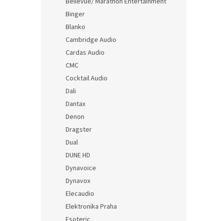
Bellevue/ Marathon Entertainment
Binger
Blanko
Cambridge Audio
Cardas Audio
CMC
Cocktail Audio
Dali
Dantax
Denon
Dragster
Dual
DUNE HD
Dynavoice
Dynavox
Elecaudio
Elektronika Praha
Esoteric