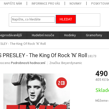
NAPIŠTE NÁM
INFORMACE PRO VÁS
NOVINKY
POSKYTOVAN
HLEDAT
nejprodávanější
Hudební nosiče
Hodinky
Gramofony
SLEY - The King Of Rock ’N’ Roll
 PRESLEY - The King Of Rock ’N’ Roll
18173
né
noceno
Podrobnosti hodnocení
Značka:
Beyerdynamic
ní
490
u
405 Kč 
Měrná
Sklad
cena:
ek.
Můžeme d