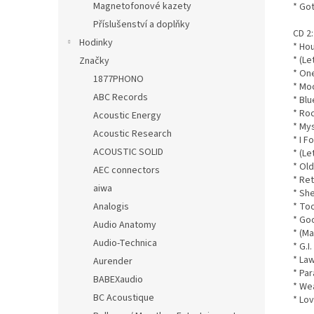
Magnetofonové kazety
* Got
Příslušenství a doplňky
CD 2:
Hodinky
* Ho
* (L
Značky
* On
1877PHONO
* Mo
ABC Records
* Bl
* Ro
Acoustic Energy
* My
Acoustic Research
* I 
ACOUSTIC SOLID
* (Le
* Ol
AEC connectors
* Re
aiwa
* Sh
* To
Analogis
* Go
Audio Anatomy
* (M
Audio-Technica
* G.I
* La
Aurender
* Pa
BABEXaudio
* We
BC Acoustique
* Lo