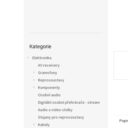
n
e
l
Přeskočit
kategorie
Kategorie
Elektronika
AV receivery
Gramofony
Reprosoustavy
Komponenty
Osobní audio
Digitální osobní přehrávače - stream
Audio a video stolky
Stojany pro reprosoustavy
Popi
Kabely