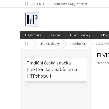
Přejít
605333663
horizontrading@email.cz
na
obsah
Elektronika
Levně
LP a CD desky
TIP - 
Domů
LP a CD desky
Hudební CD
ELVIS PRE
P
ELVIS
o
s
Tradiční česká značka
Průměr
Neohod
t
hodnoce
Elektronika v nabídce na
produkt
r
HTPshopu !
je
a
0,0
n
z
n
5
í
hvězdič
p
a