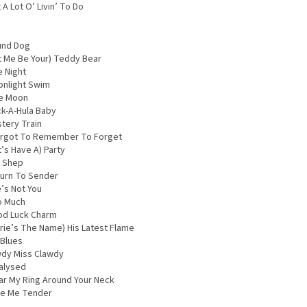
 A Lot O’ Livin’ To Do
und Dog
et Me Be Your) Teddy Bear
e Night
onlight Swim
ue Moon
ck-A-Hula Baby
stery Train
Forgot To Remember To Forget
t’s Have A) Party
d Shep
turn To Sender
e’s Not You
o Much
od Luck Charm
arie’s The Name) His Latest Flame
. Blues
wdy Miss Clawdy
ralysed
ar My Ring Around Your Neck
ve Me Tender