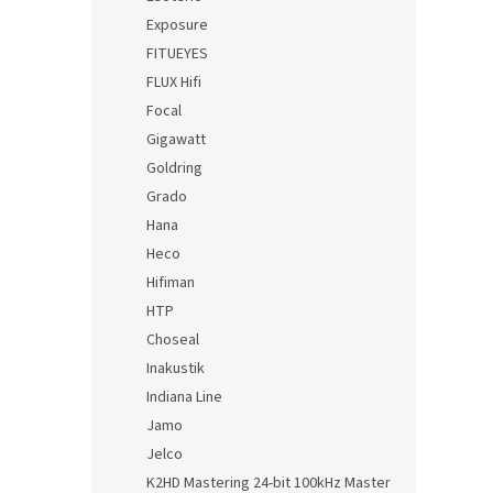
Exposure
FITUEYES
FLUX Hifi
Focal
Gigawatt
Goldring
Grado
Hana
Heco
Hifiman
HTP
Choseal
Inakustik
Indiana Line
Jamo
Jelco
K2HD Mastering 24-bit 100kHz Master