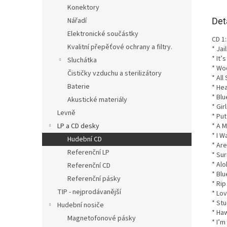
Konektory
Det
Nářadí
Elektronické součástky
CD 1:
Kvalitní přepěťové ochrany a filtry.
* Ja
* It’
Sluchátka
* Wo
Čističky vzduchu a sterilizátory
* All
Baterie
* He
* Bl
Akustické materiály
* Girl
Levně
* Pu
* A 
LP a CD desky
* I W
Hudební CD
* Ar
Referenční LP
* Su
* Al
Referenční CD
* Blu
Referenční pásky
* Rip
TIP - nejprodávanější
* Lov
* St
Hudební nosiče
* Ha
Magnetofonové pásky
* I’m