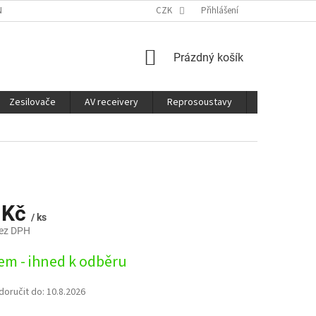
É SLUŽBY
CO JE DOBRÉ VĚDĚT
CZK
Přihlášení
NÁKUPNÍ
Prázdný košík
KOŠÍK
Zesilovače
AV receivery
Reprosoustavy
Sluchátka
 Kč
/ ks
bez DPH
em - ihned k odběru
oručit do:
10.8.2026