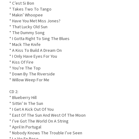
* C’est Si Bon
* Takes Two To Tango
* Makin’ Whoopee
* Have You Met Miss Jones?
* That Lucky Old Sun
* The Dummy Song
* I Gotta Right To Sing The Blues
* Mack The Knife
* A Kiss To Build A Dream On
* I Only Have Eyes For You
* Kiss Of Fire
* You’re The Top
* Down By The Riverside
* Willow Weep For Me
CD 2:
* Blueberry Hill
* Sittin’ In The Sun
* I Get A Kick Out Of You
* East Of The Sun And West Of The Moon
* I’ve Got The World On A String
* April In Portugal
* Nobody Knows The Trouble I’ve Seen