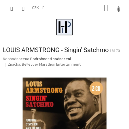
Přejít
NÁKUP
na
CZK
obsah
KOŠÍK
LOUIS ARMSTRONG - Singin’ Satchmo
18170
Průměrné
Neohodnoceno
Podrobnosti hodnocení
hodnocení
Značka:
Bellevue/ Marathon Entertainment
produktu
je
0,0
z
5
hvězdiček.