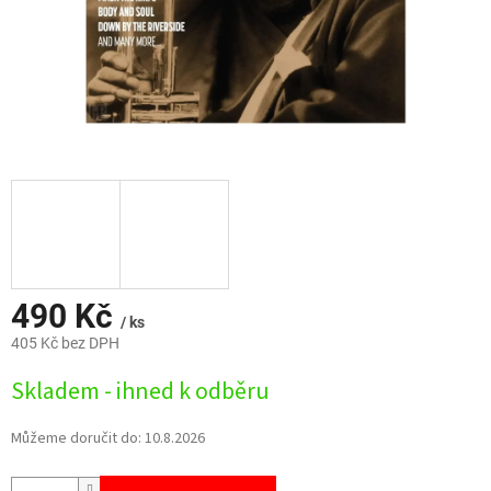
490 Kč
/ ks
405 Kč bez DPH
Měrná
Skladem - ihned k odběru
cena:
Můžeme doručit do:
10.8.2026