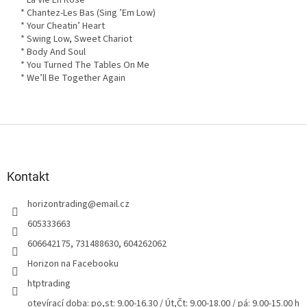
* La Vie En Rose
* Chantez-Les Bas (Sing ’Em Low)
* Your Cheatin’ Heart
* Swing Low, Sweet Chariot
* Body And Soul
* You Turned The Tables On Me
* We’ll Be Together Again
Z
á
p
a
Kontakt
t
horizontrading
@
email.cz
í
605333663
606642175, 731488630, 604262062
Horizon na Facebooku
htptrading
otevírací doba: po,st: 9.00-16.30 / Út,Čt: 9.00-18.00 / pá: 9.00-15.00 h