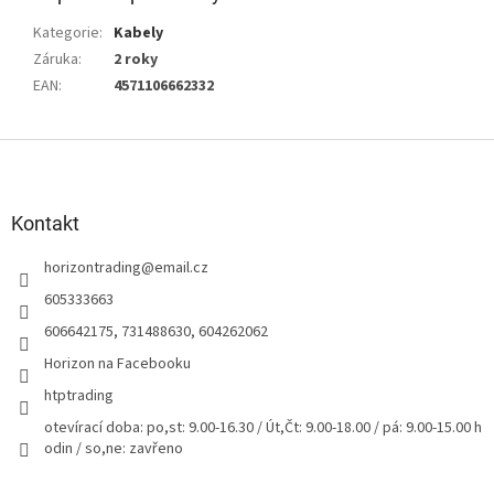
Kategorie
:
Kabely
Záruka
:
2 roky
EAN
:
4571106662332
Z
á
p
a
Kontakt
t
horizontrading
@
email.cz
í
605333663
606642175, 731488630, 604262062
Horizon na Facebooku
htptrading
otevírací doba: po,st: 9.00-16.30 / Út,Čt: 9.00-18.00 / pá: 9.00-15.00 h
odin / so,ne: zavřeno