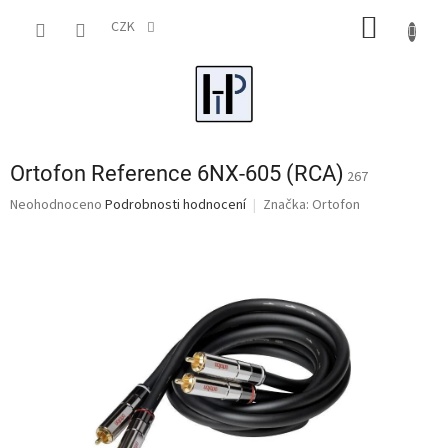
Přejít
NÁKUP
na
CZK
obsah
KOŠÍK
Ortofon Reference 6NX-605 (RCA)
267
Průměrné
Neohodnoceno
Podrobnosti hodnocení
Značka:
Ortofon
hodnocení
produktu
je
0,0
z
5
hvězdiček.