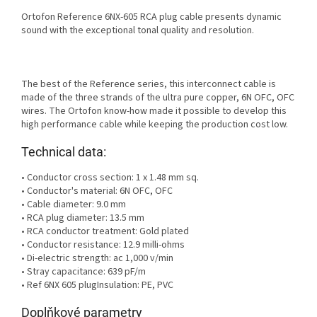
Ortofon Reference 6NX-605 RCA plug cable presents dynamic
sound with the exceptional tonal quality and resolution.
The best of the Reference series, this interconnect cable is
made of the three strands of the ultra pure copper, 6N OFC, OFC
wires. The Ortofon know-how made it possible to develop this
high performance cable while keeping the production cost low.
Technical data:
• Conductor cross section: 1 x 1.48 mm sq.
• Conductor's material: 6N OFC, OFC
• Cable diameter: 9.0 mm
• RCA plug diameter: 13.5 mm
• RCA conductor treatment: Gold plated
• Conductor resistance: 12.9 milli-ohms
• Di-electric strength: ac 1,000 v/min
• Stray capacitance: 639 pF/m
• Ref 6NX 605 plugInsulation: PE, PVC
Doplňkové parametry