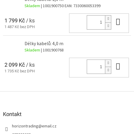
Skladem
| 1001900750
EAN:
7330060053399
1 799 Kč
/ ks
Do 
1 487 Kč bez DPH
Délky kabelů: 4,0 m
Skladem
| 1001900768
2 099 Kč
/ ks
Do 
1 735 Kč bez DPH
Z
á
p
a
Kontakt
t
horizontrading
@
email.cz
í