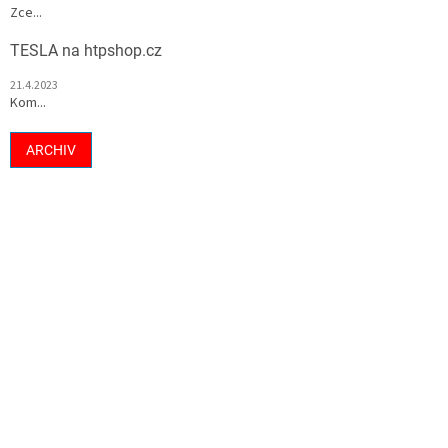
Zce...
TESLA na htpshop.cz
21.4.2023
Kom...
ARCHIV