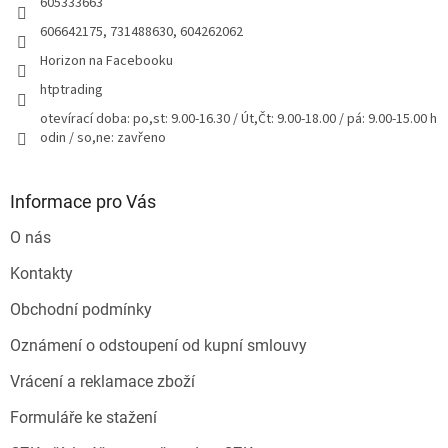
605333663
606642175, 731488630, 604262062
Horizon na Facebooku
htptrading
otevírací doba: po,st: 9.00-16.30 / Út,Čt: 9.00-18.00 / pá: 9.00-15.00 h
odin / so,ne: zavřeno
Informace pro Vás
O nás
Kontakty
Obchodní podmínky
Oznámení o odstoupení od kupní smlouvy
Vrácení a reklamace zboží
Formuláře ke stažení