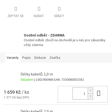
ZEPTAT SE
HLÍDAT
SDÍLET
Osobní odběr - ZDARMA
Osobní odběr zboží na obchodě je u nás pro zákazníky
vždy zdarma.
Varianty
Popis
Diskuze
Značka
Délky kabelů: 1,0 m
Skladem
| 1001900966
EAN:
7330060053382
1 659 Kč
/ ks
Do 
1 371 Kč bez DPH
Délky kabelů: 2,0 m