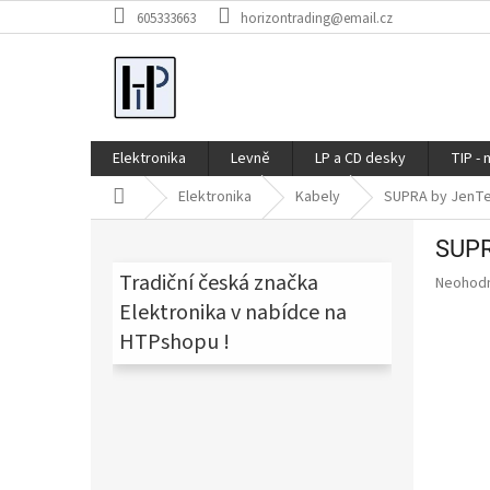
Přejít
605333663
horizontrading@email.cz
na
obsah
Elektronika
Levně
LP a CD desky
TIP - 
Domů
Elektronika
Kabely
SUPRA by JenTe
P
SUPR
o
s
Tradiční česká značka
Průměr
Neohod
t
hodnoce
Elektronika v nabídce na
produkt
r
HTPshopu !
je
a
0,0
n
z
n
5
í
hvězdič
p
a