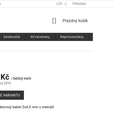
É SLUŽBY
CO JE DOBRÉ VĚDĚT
CZK
Přihlášení
NÁKUPNÍ
Prázdný košík
KOŠÍK
Zesilovače
AV receivery
Reprosoustavy
Sluchátka
 Kč
/ běžný metr
bez DPH
E VARIANTU
torový kabel 2x4,0 mm v metráži