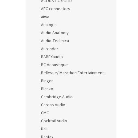
ACOUSTIC SOLID
AEC connectors
aiwa
Analogis
Audio Anatomy
Audio-Technica
Aurender
BABEXaudio
BC Acoustique
Bellevue/ Marathon Entertainment
Binger
Blanko
Cambridge Audio
Cardas Audio
CMC
Cocktail Audio
Dali
Dantax