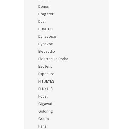
Denon
Dragster
Dual
DUNE HD
Dynavoice
Dynavox
Elecaudio
Elektronika Praha
Esoteric
Exposure
FITUEYES
FLUX Hifi
Focal
Gigawatt
Goldring
Grado
Hana