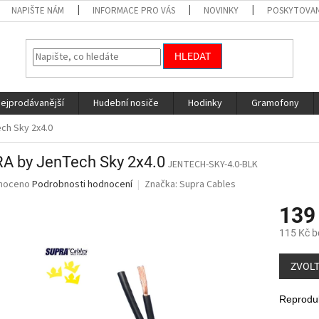
NAPIŠTE NÁM
INFORMACE PRO VÁS
NOVINKY
POSKYTOVAN
HLEDAT
nejprodávanější
Hudební nosiče
Hodinky
Gramofony
ch Sky 2x4.0
A by JenTech Sky 2x4.0
JENTECH-SKY-4.0-BLK
né
noceno
Podrobnosti hodnocení
Značka:
Supra Cables
ní
139
u
115 Kč 
Měrná
cena:
ZVOLT
ek.
Reproduk