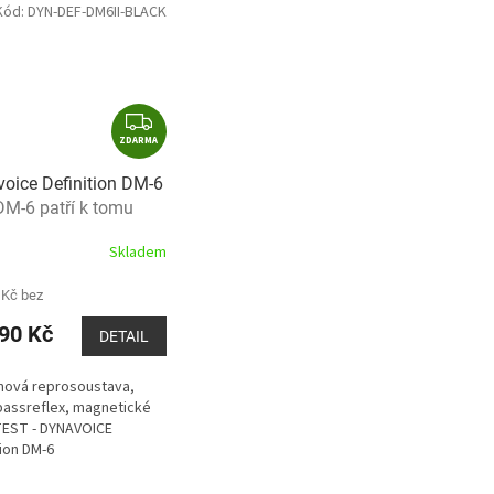
Kód:
DYN-DEF-DM6II-BLACK
Z
ZDARMA
D
A
oice Definition DM-6
R
DM-6 patří k tomu
M
pšímu, co můžete mít,
A
Skladem
nejen do 20 tisíc ++
 Kč bez
90 Kč
DETAIL
mová reprosoustava,
bassreflex, magnetické
TEST - DYNAVOICE
tion DM-6