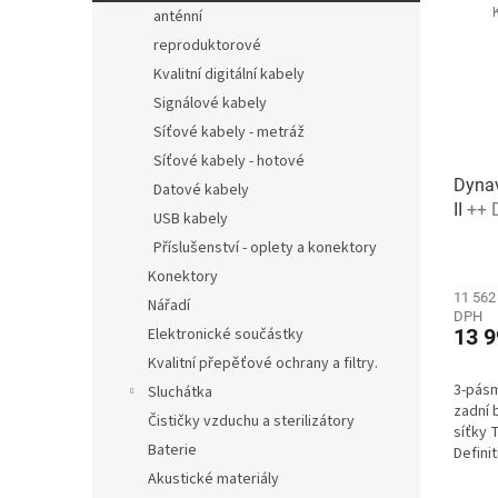
anténní
reproduktorové
Kvalitní digitální kabely
Signálové kabely
Síťové kabely - metráž
Síťové kabely - hotové
Dynav
Datové kabely
II
++ 
USB kabely
nejle
Příslušenství - oplety a konektory
a to 
Konektory
11 562
Nářadí
DPH
13 9
Elektronické součástky
Kvalitní přepěťové ochrany a filtry.
3-pás
Sluchátka
zadní 
Čističky vzduchu a sterilizátory
síťky 
Baterie
Defini
Akustické materiály