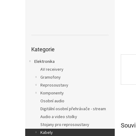
n
e
l
Přeskočit
kategorie
Kategorie
Elektronika
AV receivery
Gramofony
Reprosoustavy
Komponenty
Osobní audio
Digitální osobní přehrávače - stream
Audio a video stolky
Souvi
Stojany pro reprosoustavy
Kabely