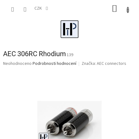
Přejít
NÁKUP
na
CZK
obsah
KOŠÍK
AEC 306RC Rhodium
139
Průměrné
Neohodnoceno
Podrobnosti hodnocení
Značka:
AEC connectors
hodnocení
produktu
je
0,0
z
5
hvězdiček.