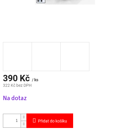
390 Kč
/ ks
322 Kč bez DPH
Měrná
Na dotaz
cena:
Přidat do košíku