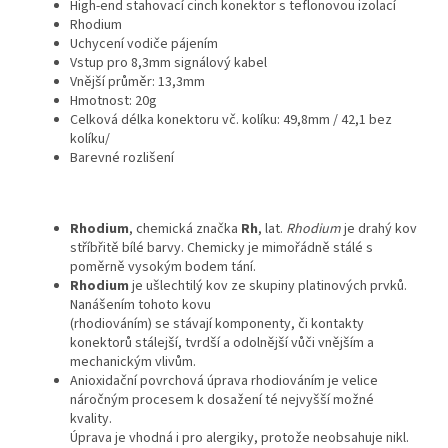
High-end stahovací cinch konektor s teflonovou izolací
Rhodium
Uchycení vodiče pájením
Vstup pro 8,3mm signálový kabel
Vnější průměr: 13,3mm
Hmotnost: 20g
Celková délka konektoru vč. kolíku: 49,8mm / 42,1 bez
kolíku/
Barevné rozlišení
Rhodium
, chemická značka
Rh
, lat.
Rhodium
je drahý kov
stříbřitě bílé barvy. Chemicky je mimořádně stálé s
poměrně vysokým bodem tání.
Rhodium
je ušlechtilý kov ze skupiny platinových prvků.
Nanášením tohoto kovu
(rhodiováním) se stávají komponenty, či kontakty
konektorů stálejší, tvrdší a odolnější vůči vnějším a
mechanickým vlivům.
Anioxidační povrchová úprava rhodiováním je velice
náročným procesem k dosažení té nejvyšší možné
kvality.
Úprava je vhodná i pro alergiky, protože neobsahuje nikl.