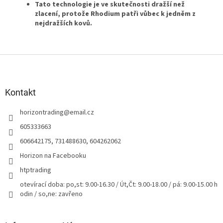
Tato technologie je ve skutečnosti dražší než
zlacení, protože Rhodium patři vůbec k jedněm z
nejdražších kovů.
Z
á
p
a
Kontakt
t
horizontrading
@
email.cz
í
605333663
606642175, 731488630, 604262062
Horizon na Facebooku
htptrading
otevírací doba: po,st: 9.00-16.30 / Út,Čt: 9.00-18.00 / pá: 9.00-15.00 h
odin / so,ne: zavřeno