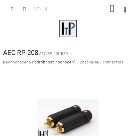
Přejít
NÁKUP
na
CZK
obsah
KOŠÍK
AEC RP-208
AEC-RP-208-RED
Průměrné
Neohodnoceno
Podrobnosti hodnocení
Značka:
AEC connectors
hodnocení
produktu
je
0,0
z
5
hvězdiček.