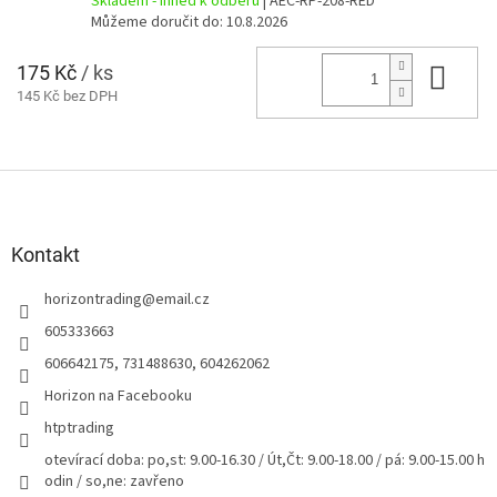
Skladem - ihned k odběru
| AEC-RP-208-RED
Můžeme doručit do:
10.8.2026
175 Kč
/ ks
Do 
145 Kč bez DPH
Z
á
p
a
Kontakt
t
horizontrading
@
email.cz
í
605333663
606642175, 731488630, 604262062
Horizon na Facebooku
htptrading
otevírací doba: po,st: 9.00-16.30 / Út,Čt: 9.00-18.00 / pá: 9.00-15.00 h
odin / so,ne: zavřeno