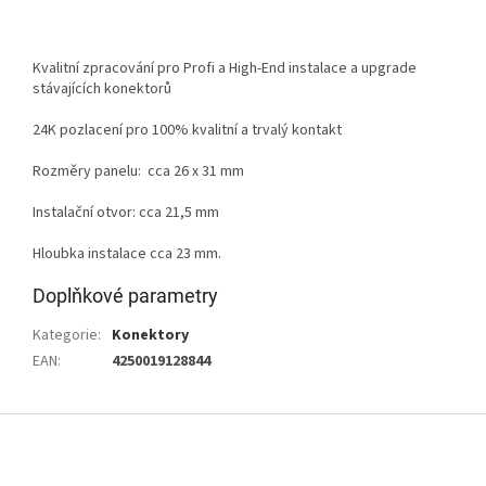
Kvalitní zpracování pro Profi a High-End instalace a upgrade
stávajících konektorů
24K pozlacení pro 100% kvalitní a trvalý kontakt
Rozměry panelu: cca 26 x 31 mm
Instalační otvor: cca 21,5 mm
Hloubka instalace cca 23 mm.
Doplňkové parametry
Kategorie
:
Konektory
EAN
:
4250019128844
Z
á
p