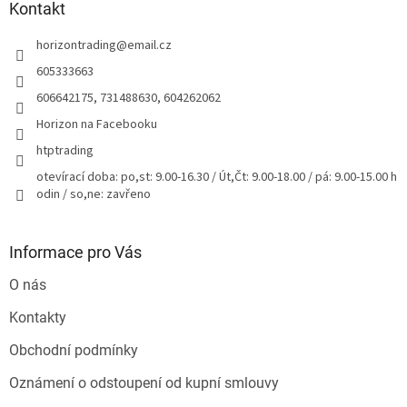
a
Kontakt
t
horizontrading
@
email.cz
í
605333663
606642175, 731488630, 604262062
Horizon na Facebooku
htptrading
otevírací doba: po,st: 9.00-16.30 / Út,Čt: 9.00-18.00 / pá: 9.00-15.00 h
odin / so,ne: zavřeno
Informace pro Vás
O nás
Kontakty
Obchodní podmínky
Oznámení o odstoupení od kupní smlouvy