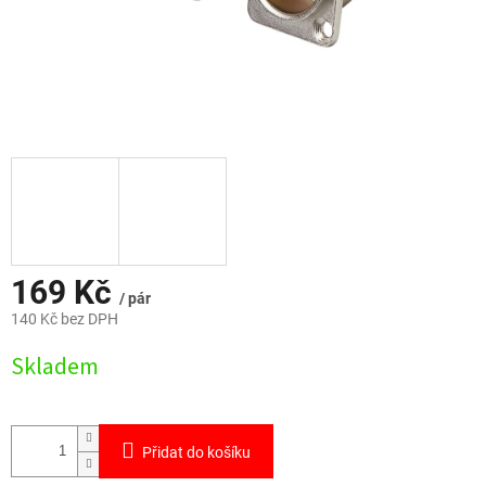
169 Kč
/ pár
140 Kč bez DPH
Měrná
Skladem
cena:
Přidat do košíku