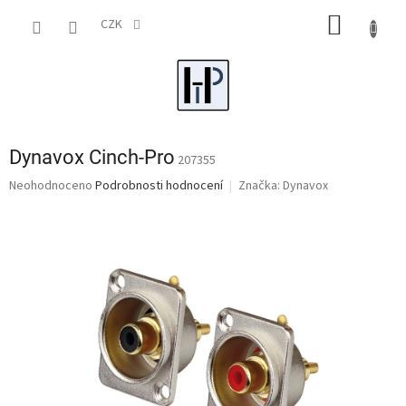
Přejít
NÁKUP
na
CZK
obsah
KOŠÍK
Dynavox Cinch-Pro
207355
Průměrné
Neohodnoceno
Podrobnosti hodnocení
Značka:
Dynavox
hodnocení
produktu
je
0,0
z
5
hvězdiček.