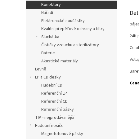
Konektory
Det
Nářadí
Elektronické součástky
páje
Kvalitní přepěťové ochrany a filtry.
24K 
Sluchátka
Čističky vzduchu a sterilizátory
Celo
Baterie
Vstu
Akustické materiály
Levně
Bare
LP a CD desky
Cena
Hudební CD
Referenční LP
Referenční CD
Referenční pásky
TIP - nejprodávanější
Hudební nosiče
Magnetofonové pásky