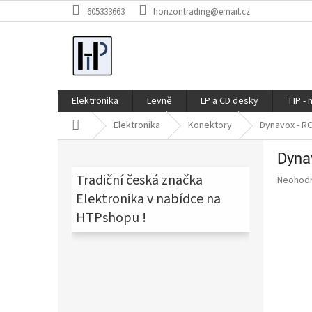
Přejít
605333663
horizontrading@email.cz
na
obsah
Elektronika
Levně
LP a CD desky
TIP - 
Domů
Elektronika
Konektory
Dynavox - R
P
Dyna
o
s
Tradiční česká značka
Průměr
Neohod
t
hodnoce
Elektronika v nabídce na
produkt
r
HTPshopu !
je
a
0,0
n
z
n
5
í
hvězdič
p
a