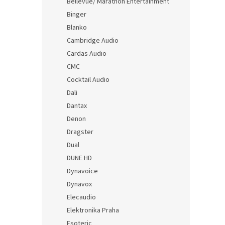
Bellevue/ Marathon Entertainment
Binger
Blanko
Cambridge Audio
Cardas Audio
CMC
Cocktail Audio
Dali
Dantax
Denon
Dragster
Dual
DUNE HD
Dynavoice
Dynavox
Elecaudio
Elektronika Praha
Esoteric