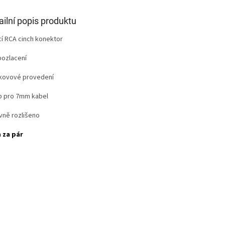
ailní popis produktu
cí RCA cinch konektor
pozlacení
kovové provedení
p pro 7mm kabel
vně rozlišeno
 za pár