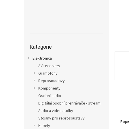
n
e
l
Přeskočit
kategorie
Kategorie
Elektronika
AV receivery
Gramofony
Reprosoustavy
Komponenty
Osobní audio
Digitální osobní přehrávače - stream
Audio a video stolky
Stojany pro reprosoustavy
Popi
Kabely