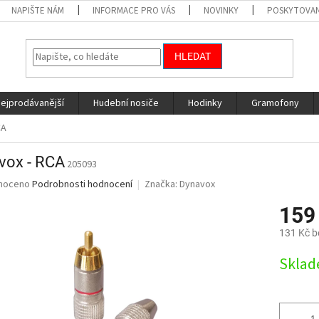
NAPIŠTE NÁM
INFORMACE PRO VÁS
NOVINKY
POSKYTOVAN
HLEDAT
nejprodávanější
Hudební nosiče
Hodinky
Gramofony
CA
vox - RCA
205093
né
noceno
Podrobnosti hodnocení
Značka:
Dynavox
ní
159
u
131 Kč 
Měrná
Skla
cena:
ek.