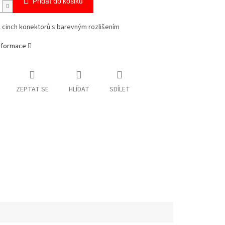
Přidat do košíku
 cinch konektorů s barevným rozlišením
informace
ZEPTAT SE
HLÍDAT
SDÍLET