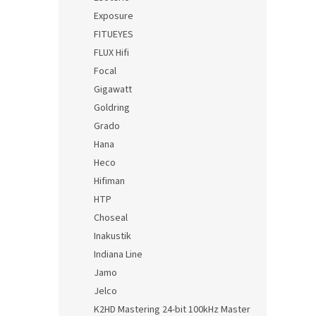
Exposure
FITUEYES
FLUX Hifi
Focal
Gigawatt
Goldring
Grado
Hana
Heco
Hifiman
HTP
Choseal
Inakustik
Indiana Line
Jamo
Jelco
K2HD Mastering 24-bit 100kHz Master