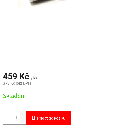
459 Kč
/ ks
379 Kč bez DPH
Měrná
Skladem
cena:
Přidat do košíku