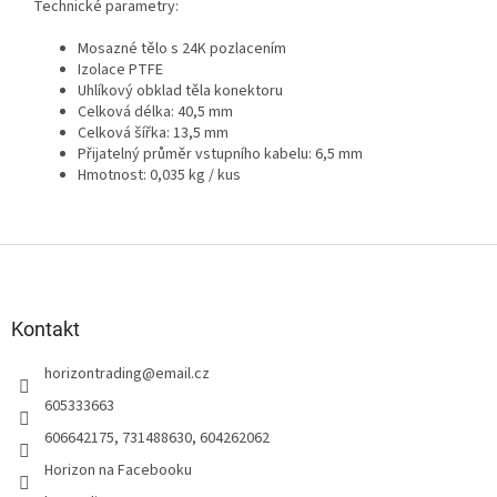
Technické parametry:
Mosazné tělo s 24K pozlacením
Izolace PTFE
Uhlíkový obklad těla konektoru
Celková délka: 40,5 mm
Celková šířka: 13,5 mm
Přijatelný průměr vstupního kabelu: 6,5 mm
Hmotnost: 0,035 kg / kus
Z
á
p
a
Kontakt
t
horizontrading
@
email.cz
í
605333663
606642175, 731488630, 604262062
Horizon na Facebooku