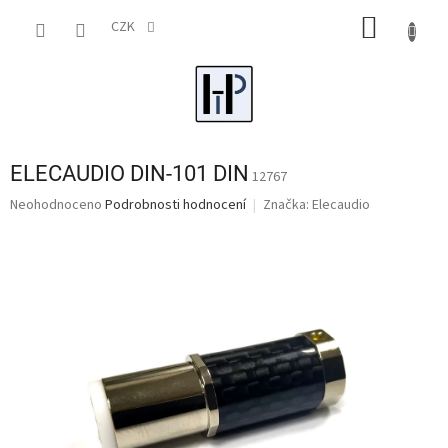
Přejít
NÁKUP
na
CZK
obsah
KOŠÍK
ELECAUDIO DIN-101 DIN
12767
Průměrné
Neohodnoceno
Podrobnosti hodnocení
Značka:
Elecaudio
hodnocení
produktu
je
0,0
z
5
hvězdiček.