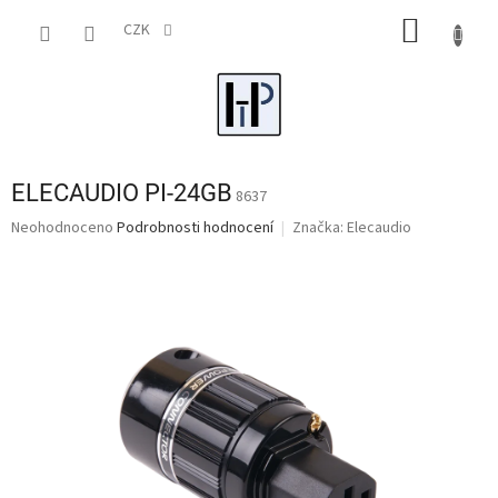
Přejít
NÁKUP
na
CZK
obsah
KOŠÍK
ELECAUDIO PI-24GB
8637
Průměrné
Neohodnoceno
Podrobnosti hodnocení
Značka:
Elecaudio
hodnocení
produktu
je
0,0
z
5
hvězdiček.