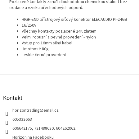
Pozlacené kontakty zaručí dlouhodobou chemickou stálost bez
oxidace a vzniku přechodových odporů.
HIGH-END přístrojový síťový konektor ELECAUDIO PI-24GB
16/250V
Všechny kontakty pozlacené 24K zlatem
Velmi robusní a pevné provedení - Nylon
Vstup pro 16mm silný kabel
Hmotnost: 80g
Leskle černé provedení
Z
á
p
a
Kontakt
t
horizontrading
@
email.cz
í
605333663
606642175, 731488630, 604262062
Horizon na Facebooku