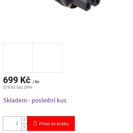
699 Kč
/ ks
578 Kč bez DPH
Měrná
Skladem - poslední kus
cena:
Přidat do košíku