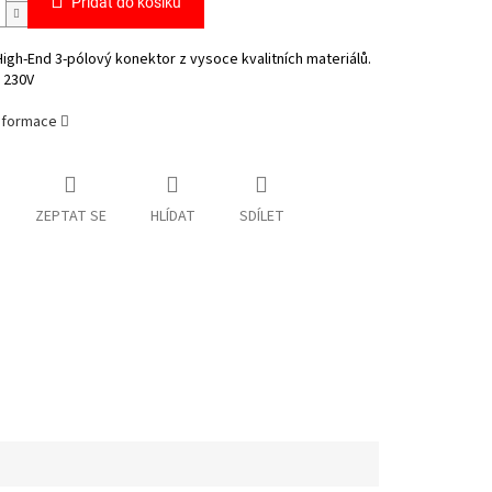
Přidat do košíku
High-End 3-pólový konektor z vysoce kvalitních materiálů.
 230V
informace
ZEPTAT SE
HLÍDAT
SDÍLET