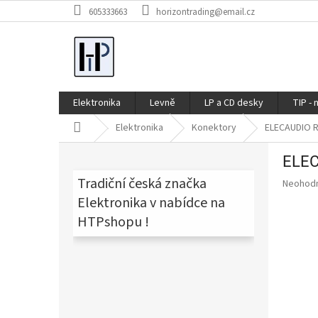
Přejít
605333663
horizontrading@email.cz
na
obsah
Elektronika
Levně
LP a CD desky
TIP - 
Domů
Elektronika
Konektory
ELECAUDIO R
P
ELEC
o
s
Tradiční česká značka
Průměr
Neohod
t
hodnoce
Elektronika v nabídce na
produkt
r
HTPshopu !
je
a
0,0
n
z
n
5
í
hvězdič
p
a