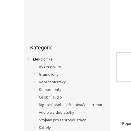
n
e
l
Přeskočit
kategorie
Kategorie
Elektronika
AV receivery
Gramofony
Reprosoustavy
Komponenty
Osobní audio
Digitální osobní přehrávače - stream
Audio a video stolky
Stojany pro reprosoustavy
Popi
Kabely