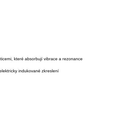
icemi, které absorbují vibrace a rezonance
elektricky indukované zkreslení