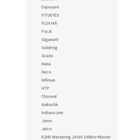
Exposure
FITUEYES
FLUX Hifi
Focal
Gigawatt
Goldring
Grado
Hana
Heco
Hifiman
HTP
Choseal
Inakustik
Indiana Line
Jamo
Jelco
K2HD Mastering 24-bit 100kHz Master