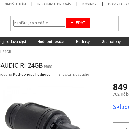
NAPIŠTE NÁM
INFORMACE PRO VÁS
NOVINKY
POSKYTOVAN
HLEDAT
nejprodávanější
Hudební nosiče
Hodinky
Gramofony
I-24GB
AUDIO RI-24GB
6693
né
noceno
Podrobnosti hodnocení
Značka:
Elecaudio
ní
849
u
702 Kč 
Měrná
Sklade
cena:
ek.