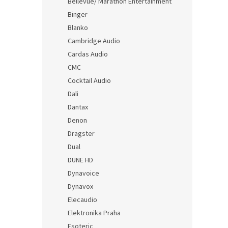
Bellevue/ Marathon Entertainment
Binger
Blanko
Cambridge Audio
Cardas Audio
CMC
Cocktail Audio
Dali
Dantax
Denon
Dragster
Dual
DUNE HD
Dynavoice
Dynavox
Elecaudio
Elektronika Praha
Esoteric