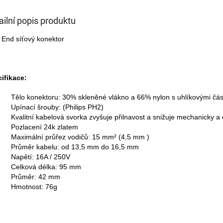
ailní popis produktu
 End síťový konektor
ifikace:
Tělo konektoru: 30% skleněné vlákno a 66% nylon s uhlíkovými část
Upínací šrouby: (Philips PH2)
Kvalitní kabelová svorka zvyšuje přilnavost a snižuje mechanicky a 
Pozlacení 24k zlatem
Maximální průřez vodičů: 15 mm² (4,5 mm )
Průměr kabelu: od 13,5 mm do 16,5 mm
Napětí: 16A / 250V
Celková délka: 95 mm
Průměr: 42 mm
Hmotnost: 76g