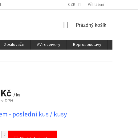
É SLUŽBY
CO JE DOBRÉ VĚDĚT
CZK
Přihlášení
NÁKUPNÍ
Prázdný košík
KOŠÍK
Zesilovače
AV receivery
Reprosoustavy
Sluchátka
 Kč
/ ks
bez DPH
m - poslední kus / kusy