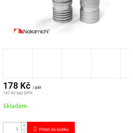
178 Kč
/ pár
147 Kč bez DPH
Měrná
Skladem
cena:
Přidat do košíku