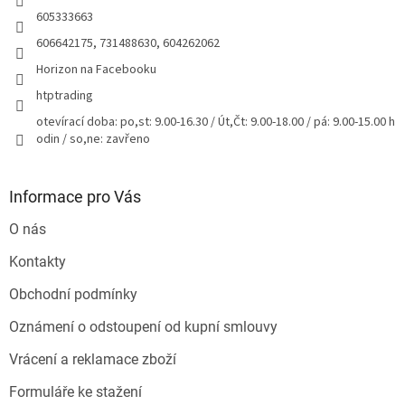
605333663
606642175, 731488630, 604262062
Horizon na Facebooku
htptrading
otevírací doba: po,st: 9.00-16.30 / Út,Čt: 9.00-18.00 / pá: 9.00-15.00 h
odin / so,ne: zavřeno
Informace pro Vás
O nás
Kontakty
Obchodní podmínky
Oznámení o odstoupení od kupní smlouvy
Vrácení a reklamace zboží
Formuláře ke stažení