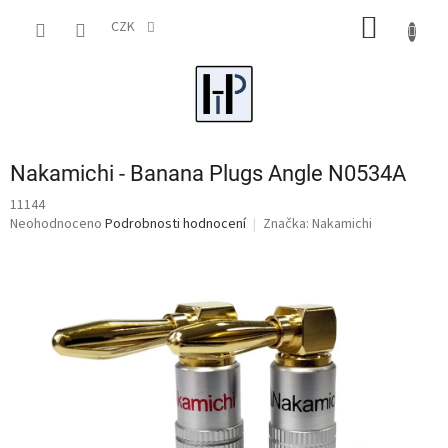
Přejít
NÁKUP
na
CZK
obsah
KOŠÍK
Nakamichi - Banana Plugs Angle N0534A
11144
Průměrné
Neohodnoceno
Podrobnosti hodnocení
Značka:
Nakamichi
hodnocení
produktu
je
0,0
z
5
hvězdiček.