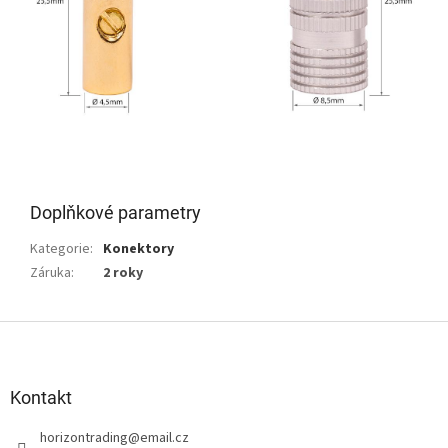
Doplňkové parametry
Kategorie
:
Konektory
Záruka
:
2 roky
Z
á
p
a
Kontakt
t
horizontrading
@
email.cz
í