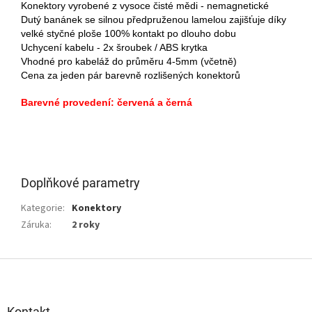
Konektory vyrobené z vysoce čisté mědi - nemagnetické
Dutý banánek se silnou předpruženou lamelou zajišťuje díky
velké styčné ploše 100% kontakt po dlouho dobu
Uchycení kabelu - 2x šroubek / ABS krytka
Vhodné pro kabeláž do průměru 4-5mm (včetně)
Cena za jeden pár barevně rozlišených konektorů
Barevné provedení: červená a černá
Doplňkové parametry
Kategorie
:
Konektory
Záruka
:
2 roky
Z
á
p
a
Kontakt