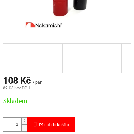
108 Kč
/ pár
89 Kč bez DPH
Měrná
Skladem
cena:
Přidat do košíku