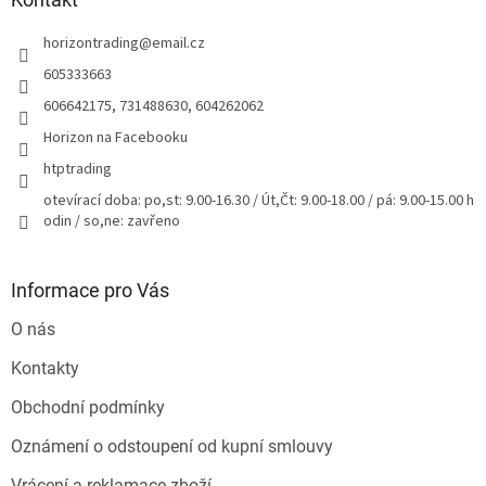
t
horizontrading
@
email.cz
í
605333663
606642175, 731488630, 604262062
Horizon na Facebooku
htptrading
otevírací doba: po,st: 9.00-16.30 / Út,Čt: 9.00-18.00 / pá: 9.00-15.00 h
odin / so,ne: zavřeno
Informace pro Vás
O nás
Kontakty
Obchodní podmínky
Oznámení o odstoupení od kupní smlouvy
Vrácení a reklamace zboží