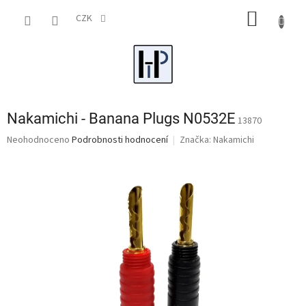
Přejít
NÁKUP
na
CZK
obsah
KOŠÍK
Nakamichi - Banana Plugs N0532E
13870
Průměrné
Neohodnoceno
Podrobnosti hodnocení
Značka:
Nakamichi
hodnocení
produktu
je
0,0
z
5
hvězdiček.