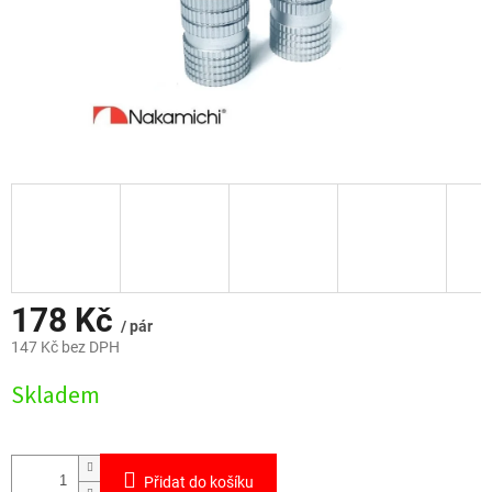
178 Kč
/ pár
147 Kč bez DPH
Měrná
Skladem
cena:
Přidat do košíku