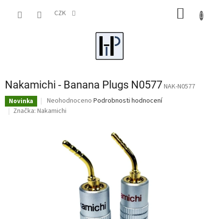
Přejít
NÁKUP
na
CZK
obsah
KOŠÍK
Nakamichi - Banana Plugs N0577
NAK-N0577
Průměrné
Neohodnoceno
Podrobnosti hodnocení
Novinka
hodnocení
Značka:
Nakamichi
produktu
je
0,0
z
5
hvězdiček.