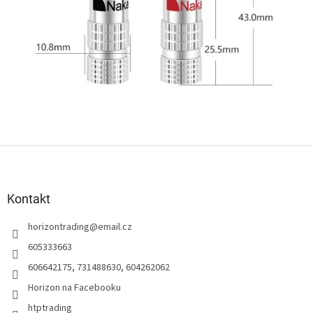
Z
á
p
a
Kontakt
t
horizontrading
@
email.cz
í
605333663
606642175, 731488630, 604262062
Horizon na Facebooku
htptrading