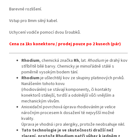
Barevné rozlišení.
Vstup pro 8mm silný kabel.
Uchycení vodiče pomocí dvou šroubků.
Cena za 1ks konektoru / prodej pouze po 2 kusech (pár)
Rhodium
, chemická značka
Rh
, lat.
Rhodium
je drahý kov
stříbřitě bílé barvy. Chemicky je mimořádně stálé s
poměrně vysokým bodem tání.
Rhodium
je ušlechtilý kov ze skupiny platinových prvků.
Nanášením tohoto kovu
(rhodiováním) se stávají komponenty, či kontakty
konektorů stálejší, tvrdší a odolnější vůči vnějším a
mechanickým vlivům.
Anioxidační povrchová úprava rhodiováním je velice
náročným procesem k dosažení té nejvyšší možné
kvality.
Úprava je vhodná i pro alergiky, protože neobsahuje nikl.
Tato technologie je ve skutečnosti dražší než
zlacení, protože Rhodium patři vůbec k jedněm z