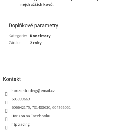
nejdražších kovů.
Doplňkové parametry
Kategorie
:
Konektory
Záruka
:
2 roky
Z
á
p
a
Kontakt
t
horizontrading
@
email.cz
í
605333663
606642175, 731488630, 604262062
Horizon na Facebooku
htptrading