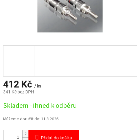
412 Kč
/ ks
341 Kč bez DPH
Měrná
Skladem - ihned k odběru
cena:
Můžeme doručit do:
11.8.2026
Přidat do košíku