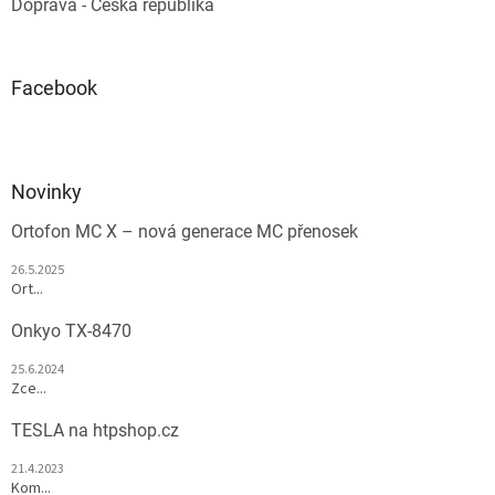
Doprava - Česká republika
Facebook
Novinky
Ortofon MC X – nová generace MC přenosek
26.5.2025
Ort...
Onkyo TX-8470
25.6.2024
Zce...
TESLA na htpshop.cz
21.4.2023
Kom...