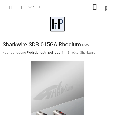
Přejít
NÁKUP
na
CZK
obsah
KOŠÍK
Sharkwire SDB-015GA Rhodium
1045
Průměrné
Neohodnoceno
Podrobnosti hodnocení
Značka:
Sharkwire
hodnocení
produktu
je
0,0
z
5
hvězdiček.