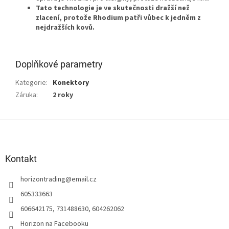
Tato technologie je ve skutečnosti dražší než
zlacení, protože Rhodium patři vůbec k jedněm z
nejdražších kovů.
Doplňkové parametry
Kategorie
:
Konektory
Záruka
:
2 roky
Z
á
p
a
Kontakt
t
horizontrading
@
email.cz
í
605333663
606642175, 731488630, 604262062
Horizon na Facebooku