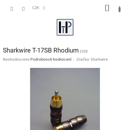
Přejít
NÁKUP
na
CZK
obsah
KOŠÍK
Sharkwire T-17SB Rhodium
1028
Průměrné
Neohodnoceno
Podrobnosti hodnocení
Značka:
Sharkwire
hodnocení
produktu
je
0,0
z
5
hvězdiček.