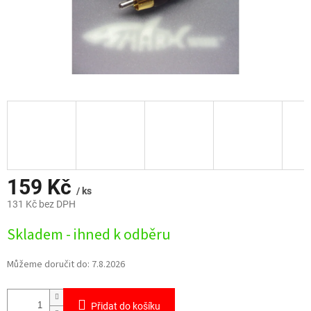
159 Kč
/ ks
131 Kč bez DPH
Měrná
Skladem - ihned k odběru
cena:
Můžeme doručit do:
7.8.2026
Přidat do košíku