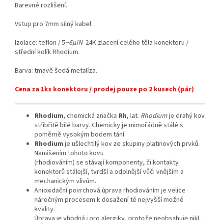
Barevné rozlišení.
Vstup pro 7mm silný kabel.
Izolace: teflon / 5
~6µIN
24K zlacení celého těla konektoru /
střední kolík Rhodium.
Barva: tmavě šedá metalíza.
Cena za 1ks konektoru / prodej pouze po 2 kusech (pár)
Rhodium
, chemická značka
Rh
, lat.
Rhodium
je drahý kov
stříbřitě bílé barvy. Chemicky je mimořádně stálé s
poměrně vysokým bodem tání.
Rhodium
je ušlechtilý kov ze skupiny platinových prvků.
Nanášením tohoto kovu
(rhodiováním) se stávají komponenty, či kontakty
konektorů stálejší, tvrdší a odolnější vůči vnějším a
mechanickým vlivům.
Anioxidační povrchová úprava rhodiováním je velice
náročným procesem k dosažení té nejvyšší možné
kvality.
Úprava je vhodná i pro alergiky, protože neobsahuje nikl.