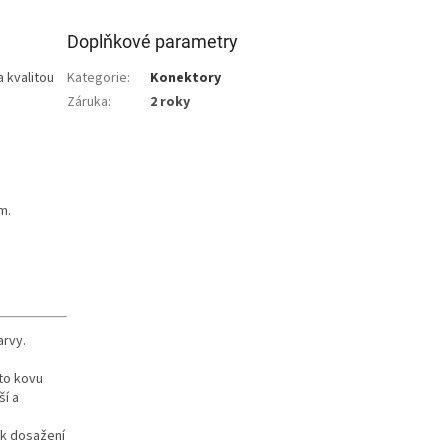
Doplňkové parametry
 kvalitou
Kategorie
:
Konektory
Záruka
:
2 roky
m.
arvy.
oto kovu
ší a
 k dosažení