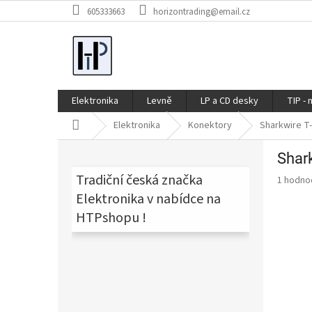
Přejít
605333663
horizontrading@email.cz
na
obsah
Elektronika
Levně
LP a CD desky
TIP - 
Domů
Elektronika
Konektory
Sharkwire T
P
Shar
o
s
Tradiční česká značka
Průměr
1 hodno
t
hodnoce
Elektronika v nabídce na
produkt
r
HTPshopu !
je
a
5,0
n
z
n
5
í
hvězdič
p
a