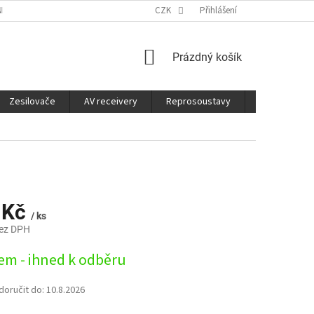
É SLUŽBY
CO JE DOBRÉ VĚDĚT
CZK
Přihlášení
NÁKUPNÍ
Prázdný košík
KOŠÍK
Zesilovače
AV receivery
Reprosoustavy
Sluchátka
 Kč
/ ks
bez DPH
em - ihned k odběru
oručit do:
10.8.2026