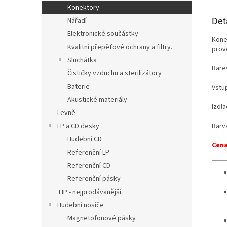
Konektory
Det
Nářadí
Elektronické součástky
Kone
Kvalitní přepěťové ochrany a filtry.
prov
Sluchátka
Barev
Čističky vzduchu a sterilizátory
Baterie
Vstu
Akustické materiály
Izola
Levně
Barv
LP a CD desky
Hudební CD
Cena
Referenční LP
Referenční CD
Referenční pásky
TIP - nejprodávanější
Hudební nosiče
Magnetofonové pásky