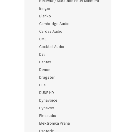
Bellevue/ Marathon Entertainment
Binger
Blanko
Cambridge Audio
Cardas Audio
CMC
Cocktail Audio
Dali
Dantax
Denon
Dragster
Dual
DUNE HD
Dynavoice
Dynavox
Elecaudio
Elektronika Praha
Esoteric