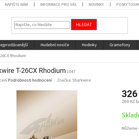
NAPIŠTE NÁM
INFORMACE PRO VÁS
NOVINKY
POSKYTOVAN
HLEDAT
nejprodávanější
Hudební nosiče
Hodinky
Gramofony
-26CX Rhodium
kwire T-26CX Rhodium
1047
né
cení
Podrobnosti hodnocení
Značka:
Sharkwire
ní
326
u
269 Kč 
Měrná
Sklad
cena:
ek.
Můžeme d