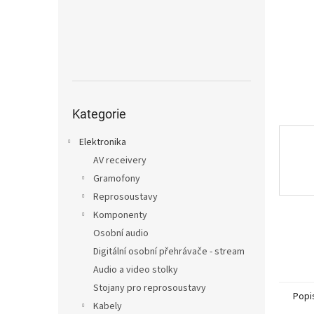
n
e
l
Přeskočit
kategorie
Kategorie
Elektronika
AV receivery
Gramofony
Reprosoustavy
Komponenty
Osobní audio
Digitální osobní přehrávače - stream
Audio a video stolky
Stojany pro reprosoustavy
Popi
Kabely