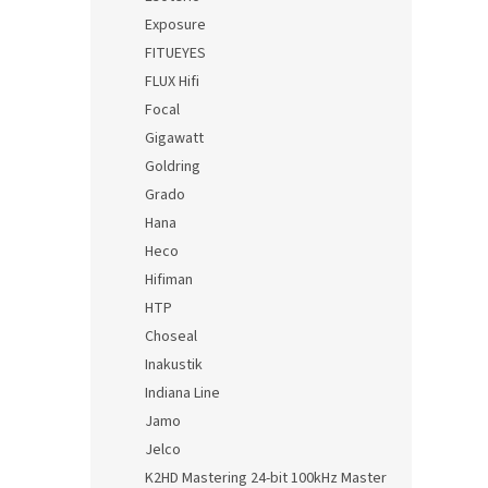
Exposure
FITUEYES
FLUX Hifi
Focal
Gigawatt
Goldring
Grado
Hana
Heco
Hifiman
HTP
Choseal
Inakustik
Indiana Line
Jamo
Jelco
K2HD Mastering 24-bit 100kHz Master