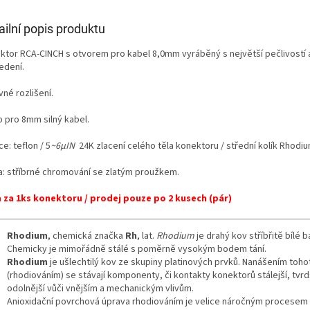
ailní popis produktu
ktor RCA-CINCH s otvorem pro kabel 8,0mm vyráběný s největší pečlivostí a
edení.
né rozlišení.
p pro 8mm silný kabel.
ce: teflon / 5
~6µIN
24K zlacení celého těla konektoru / střední kolík Rhodiu
a: stříbrné chromování se zlatým proužkem.
 za 1ks konektoru / prodej pouze po 2 kusech (pár)
Rhodium
, chemická značka
Rh
, lat.
Rhodium
je drahý kov stříbřitě bílé b
Chemicky je mimořádně stálé s poměrně vysokým bodem tání.
Rhodium
je ušlechtilý kov ze skupiny platinových prvků. Nanášením toh
(rhodiováním) se stávají komponenty, či kontakty konektorů stálejší, tvrd
odolnější vůči vnějším a mechanickým vlivům.
Anioxidační povrchová úprava rhodiováním je velice náročným procesem