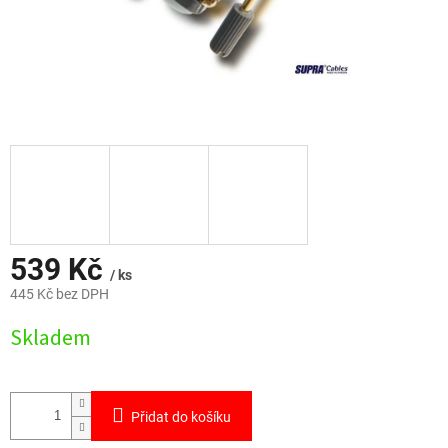
539 Kč
/ ks
445 Kč bez DPH
Měrná
Skladem
cena:
Přidat do košíku