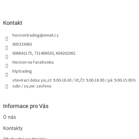
Z
á
p
a
Kontakt
t
horizontrading
@
email.cz
í
605333663
606642175, 731488630, 604262062
Horizon na Facebooku
htptrading
otevírací doba: po,st: 9.00-16.30 / Út,Čt: 9.00-18.00 / pá: 9.00-15.00 h
odin / so,ne: zavřeno
Informace pro Vás
O nás
Kontakty