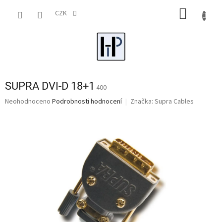
Přejít
NÁKUP
na
CZK
obsah
KOŠÍK
SUPRA DVI-D 18+1
400
Průměrné
Neohodnoceno
Podrobnosti hodnocení
Značka:
Supra Cables
hodnocení
produktu
je
0,0
z
5
hvězdiček.