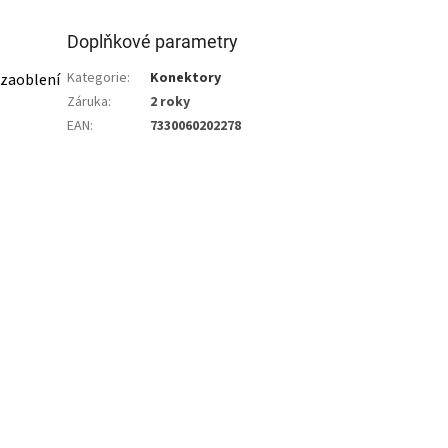
Doplňkové parametry
Kategorie
:
Konektory
 zaoblení
Záruka
:
2 roky
EAN
:
7330060202278