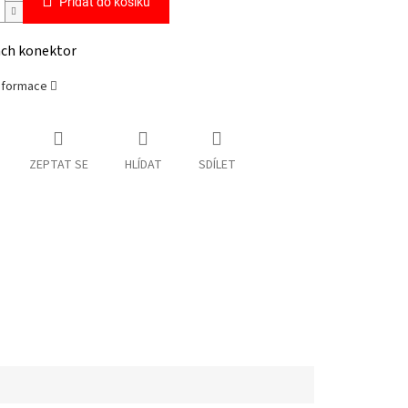
Přidat do košíku
nch konektor
informace
ZEPTAT SE
HLÍDAT
SDÍLET