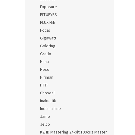
Exposure
FITUEYES
FLUX Hifi
Focal
Gigawatt
Goldring
Grado
Hana
Heco
Hifiman
HTP
Choseal
Inakustik
Indiana Line
Jamo
Jelco
K2HD Mastering 24-bit 100kHz Master