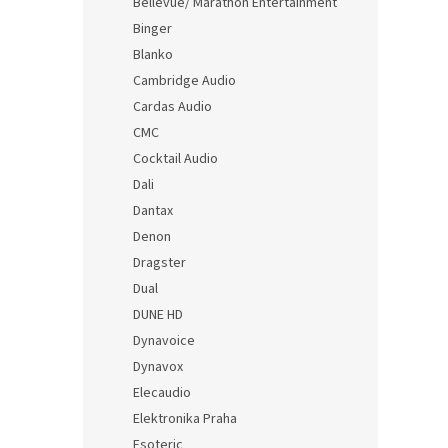
Bellevue/ Marathon Entertainment
Binger
Blanko
Cambridge Audio
Cardas Audio
CMC
Cocktail Audio
Dali
Dantax
Denon
Dragster
Dual
DUNE HD
Dynavoice
Dynavox
Elecaudio
Elektronika Praha
Esoteric