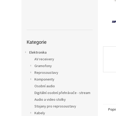
n
e
l
Přeskočit
kategorie
Kategorie
Elektronika
AV receivery
Gramofony
Reprosoustavy
Komponenty
Osobní audio
Digitální osobní přehrávače - stream
Audio a video stolky
Stojany pro reprosoustavy
Popi
Kabely