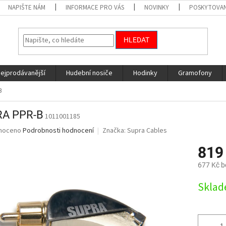
NAPIŠTE NÁM
INFORMACE PRO VÁS
NOVINKY
POSKYTOVAN
HLEDAT
nejprodávanější
Hudební nosiče
Hodinky
Gramofony
B
A PPR-B
1011001185
né
noceno
Podrobnosti hodnocení
Značka:
Supra Cables
ní
819
u
677 Kč 
Měrná
Skla
cena:
ek.