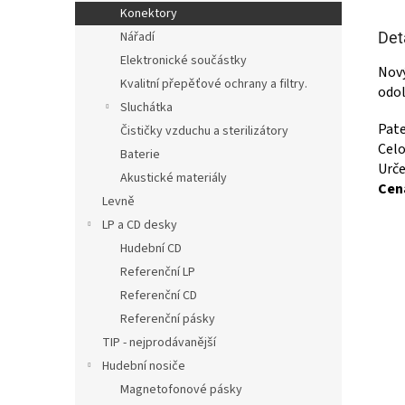
Konektory
Det
Nářadí
Elektronické součástky
Nový
Kvalitní přepěťové ochrany a filtry.
odol
Sluchátka
Pate
Čističky vzduchu a sterilizátory
Celo
Baterie
Urče
Akustické materiály
Cen
Levně
LP a CD desky
Hudební CD
Referenční LP
Referenční CD
Referenční pásky
TIP - nejprodávanější
Hudební nosiče
Magnetofonové pásky