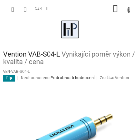
Přejít
NÁKUP
na
CZK
obsah
KOŠÍK
Vention VAB-S04-L
Vynikající poměr výkon /
kvalita / cena
VEN-VAB-S04-L
Průměrné
Neohodnoceno
Podrobnosti hodnocení
Značka:
Vention
Tip
hodnocení
produktu
je
0,0
z
5
hvězdiček.