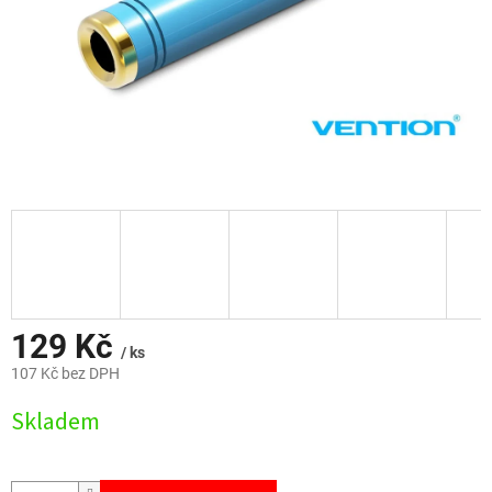
129 Kč
/ ks
107 Kč bez DPH
Měrná
Skladem
cena: