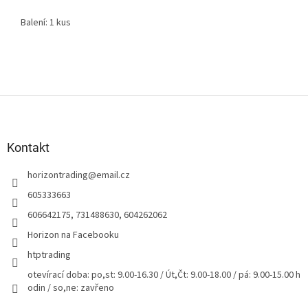
Balení: 1 kus
Z
á
p
a
Kontakt
t
horizontrading
@
email.cz
í
605333663
606642175, 731488630, 604262062
Horizon na Facebooku
htptrading
otevírací doba: po,st: 9.00-16.30 / Út,Čt: 9.00-18.00 / pá: 9.00-15.00 h
odin / so,ne: zavřeno