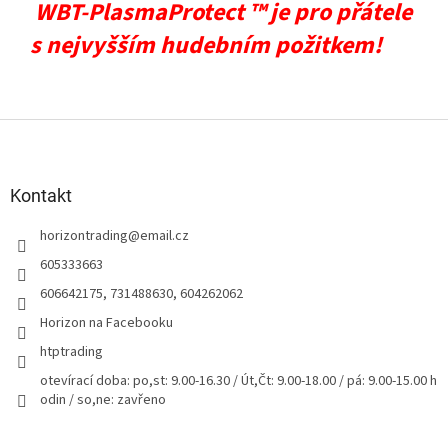
WBT-PlasmaProtect ™ je
pro přátele
s nejvyšším hudebním požitkem!
Z
á
p
a
Kontakt
t
horizontrading
@
email.cz
í
605333663
606642175, 731488630, 604262062
Horizon na Facebooku
htptrading
otevírací doba: po,st: 9.00-16.30 / Út,Čt: 9.00-18.00 / pá: 9.00-15.00 h
odin / so,ne: zavřeno