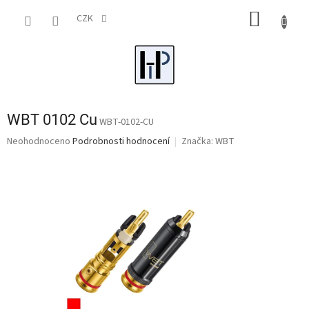
Přejít
NÁKUP
na
CZK
obsah
KOŠÍK
WBT 0102 Cu
WBT-0102-CU
Průměrné
Neohodnoceno
Podrobnosti hodnocení
Značka:
WBT
hodnocení
produktu
je
0,0
z
5
hvězdiček.