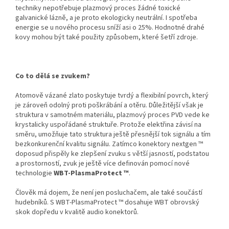
techniky nepotřebuje plazmový proces žádné toxické
galvanické lázně, a je proto ekologicky neutrální. I spotřeba
energie se u nového procesu sníží asi o 25%. Hodnotné drahé
kovy mohou být také použity způsobem, které šetří zdroje.
Co to dělá se zvukem?
Atomově vázané zlato poskytuje tvrdý a flexibilní povrch, který
je zároveň odolný proti poškrábání a otěru. Důležitější však je
struktura v samotném materiálu, plazmový proces PVD vede ke
krystalicky uspořádané struktuře. Protože elektřina závisí na
směru, umožňuje tato struktura ještě přesnější tok signálu a tím
bezkonkurenční kvalitu signálu. Zatímco konektory nextgen ™
doposud přispěly ke zlepšení zvuku s větší jasností, podstatou
a prostorností, zvuk je ještě více definován pomocí nové
technologie
WBT-PlasmaProtect ™
.
Člověk má dojem, že není jen posluchačem, ale také součástí
hudebníků. S WBT-PlasmaProtect ™ dosahuje WBT obrovský
skok dopředu v kvalitě audio konektorů.