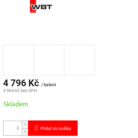
4 796 Kč
/ balení
3 964 Kč bez DPH
Měrná
Skladem
cena:
Přidat do košíku