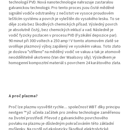
technologií PVD. Nová nanotechnologie nahrazuje zastaralou
galvanickou technologii. Pro tento proces jsou čisté měděné
signální vodiče odstraněny z nečistot ve vysoce proudovém
leštícím systému a povrch je vyleštěn do vysokého lesku. To se
děje zcela bez škodlivých chemických přísad. Výsledný povrch
je absolutně čistý, bez chemických inkluzí a vad. Následně je
vodič fyzicky pozlacen v procesu PVD (Fyzikální depozice par).
90 minut při 300 voltech a 250 amp ! V tomto atomovém zlatě se
uvolňuje plazmový výboj zapálený ve vysokém vakuu. Toto zlato
je doslova "stříleno" na měděný vodič ve vakuu a tak je atomově
neoddělitelně ukotveno (Van der Waalsovy síly). Výsledkem je
homogenní kompozitní materiál s povrchem 24 karátového zlata.
A proč plazma?
Proč lze plazmu vysvětlit rychle.... společnost WBT díky principu
nextgen ™ již učinila začátek pro změnu technologie zaměřenou
na životní prostředí. Převod z galvanického povrchového
povlaku na plazmu je důsledným pokračováním této základní
myšlenky. Na rozdíl od ekologicky škodlivé elektrolytické