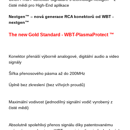
čisté mědi pro High-End aplikace
Nextgen™ – nová generace RCA konektorů od WBT -
nextgen™
The new Gold Standard - WBT-PlasmaProtect ™
Konektor přenáší výborně analogové, digitální audio a video
signály
Šířka přenosového pásma až do 200MHz
Úplně bez zkreslení (bez vířivých proudů)
Maximální vodivost (jednodílný signální vodič vyrobený z
čisté mědi)
Absolutně spolehlivý přenos signálu díky patentovanému