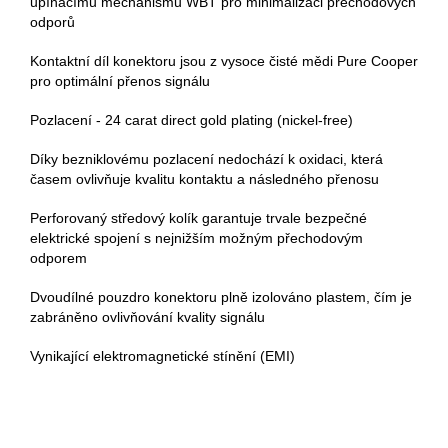
upínacímu mechanismu WBT pro minimalizaci přechodových
odporů
Kontaktní díl konektoru jsou z vysoce čisté mědi Pure Cooper
pro optimální přenos signálu
Pozlacení - 24 carat direct gold plating (nickel-free)
Díky bezniklovému pozlacení nedochází k oxidaci, která
časem ovlivňuje kvalitu kontaktu a následného přenosu
Perforovaný středový kolík garantuje trvale bezpečné
elektrické spojení s nejnižším možným přechodovým
odporem
Dvoudílné pouzdro konektoru plně izolováno plastem, čím je
zabráněno ovlivňování kvality signálu
Vynikající elektromagnetické stínění (EMI)