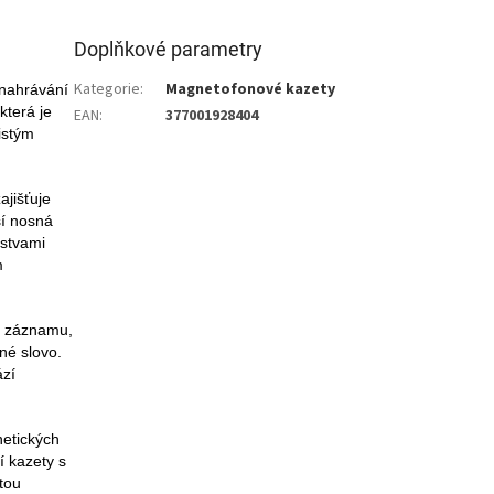
Doplňkové parametry
Kategorie
:
Magnetofonové kazety
 nahrávání
která je
EAN
:
377001928404
istým
jišťuje
ší nosná
rstvami
m
st záznamu,
né slovo.
ází
netických
í kazety s
tou