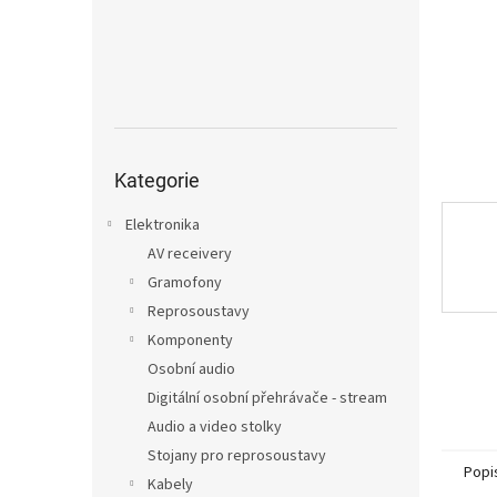
n
e
l
Přeskočit
kategorie
Kategorie
Elektronika
AV receivery
Gramofony
Reprosoustavy
Komponenty
Osobní audio
Digitální osobní přehrávače - stream
Audio a video stolky
Stojany pro reprosoustavy
Popi
Kabely