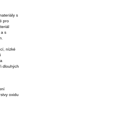
ateriály s
é pro
eriál
 a s
m.
cí, nízké
i
la
ři dlouhých
bní
stvy oxidu