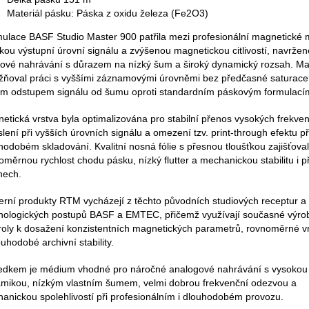
Materiál pásku: Páska z oxidu železa (Fe2O3)
ulace BASF Studio Master 900 patřila mezi profesionální magnetické m
kou výstupní úrovní signálu a zvýšenou magnetickou citlivostí, navržen
iové nahrávání s důrazem na nízký šum a široký dynamický rozsah. Mat
ňoval práci s vyššími záznamovými úrovněmi bez předčasné saturace
ím odstupem signálu od šumu oproti standardním páskovým formulací
etická vrstva byla optimalizována pro stabilní přenos vysokých frekven
slení při vyšších úrovních signálu a omezení tzv. print-through efektu př
hodobém skladování. Kvalitní nosná fólie s přesnou tloušťkou zajišťova
oměrnou rychlost chodu pásku, nízký flutter a mechanickou stabilitu i p
nech.
rní produkty RTM vycházejí z těchto původních studiových receptur a
nologických postupů BASF a EMTEC, přičemž využívají současné výro
roly k dosažení konzistentních magnetických parametrů, rovnoměrné vr
ouhodobé archivní stability.
edkem je médium vhodné pro náročné analogové nahrávání s vysokou
mikou, nízkým vlastním šumem, velmi dobrou frekvenční odezvou a
anickou spolehlivostí při profesionálním i dlouhodobém provozu.