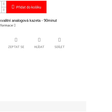
Přidat do košíku
valitní analogová kazeta - 90minut
informace
ZEPTAT SE
HLÍDAT
SDÍLET