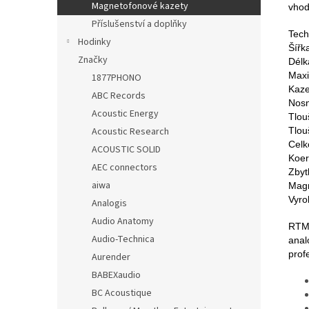
Magnetofonové kazety
vhod
Příslušenství a doplňky
Tech
Hodinky
Šířk
Značky
Délk
Maxi
1877PHONO
Kaze
ABC Records
Nosn
Acoustic Energy
Tlou
Tlou
Acoustic Research
Celk
ACOUSTIC SOLID
Koer
AEC connectors
Zbyt
aiwa
Magn
Vyro
Analogis
Audio Anatomy
RTM 
Audio-Technica
anal
prof
Aurender
BABEXaudio
BC Acoustique