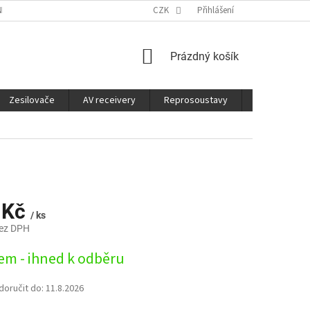
É SLUŽBY
CO JE DOBRÉ VĚDĚT
CZK
Přihlášení
NÁKUPNÍ
Prázdný košík
KOŠÍK
Zesilovače
AV receivery
Reprosoustavy
Sluchátka
 Kč
/ ks
bez DPH
em - ihned k odběru
oručit do:
11.8.2026