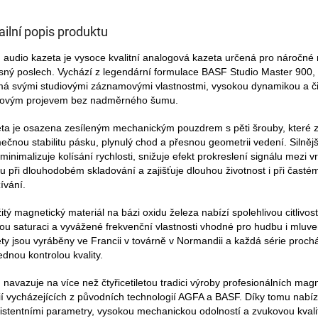
ailní popis produktu
audio kazeta je vysoce kvalitní analogová kazeta určená pro náročné
esný poslech. Vychází z legendární formulace BASF Studio Master 900, 
á svými studiovými záznamovými vlastnostmi, vysokou dynamikou a č
ovým projevem bez nadměrného šumu.
ta je osazena zesíleným mechanickým pouzdrem s pěti šrouby, které za
mečnou stabilitu pásku, plynulý chod a přesnou geometrii vedení. Silněj
e minimalizuje kolísání rychlosti, snižuje efekt prokreslení signálu mezi v
u při dlouhodobém skladování a zajišťuje dlouhou životnost i při časté
ívání.
itý magnetický materiál na bázi oxidu železa nabízí spolehlivou citlivo
ou saturaci a vyvážené frekvenční vlastnosti vhodné pro hudbu i mluve
ty jsou vyráběny ve Francii v továrně v Normandii a každá série proch
ednou kontrolou kvality.
navazuje na více než čtyřicetiletou tradici výroby profesionálních mag
í vycházejících z původních technologií AGFA a BASF. Díky tomu nabíz
istentními parametry, vysokou mechanickou odolností a zvukovou kvali