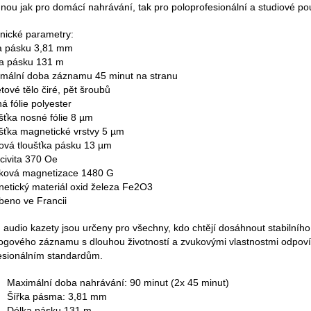
nou jak pro domácí nahrávání, tak pro poloprofesionální a studiové pou
nické parametry:
a pásku 3,81 mm
a pásku 131 m
mální doba záznamu 45 minut na stranu
tové tělo čiré, pět šroubů
á fólie polyester
šťka nosné fólie 8 µm
šťka magnetické vrstvy 5 µm
ová tloušťka pásku 13 µm
civita 370 Oe
ková magnetizace 1480 G
etický materiál oxid železa Fe2O3
beno ve Francii
audio kazety jsou určeny pro všechny, kdo chtějí dosáhnout stabilního
ogového záznamu s dlouhou životností a zvukovými vlastnostmi odpoví
esionálním standardům.
Maximální doba nahrávání: 90 minut (2x 45 minut)
Šířka pásma: 3,81 mm
Délka pásku 131 m