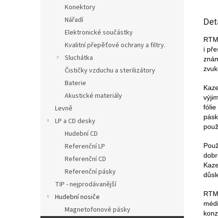
Konektory
Nářadí
Det
Elektronické součástky
RTM 
Kvalitní přepěťové ochrany a filtry.
i př
Sluchátka
znám
zvuk
Čističky vzduchu a sterilizátory
Baterie
Kaze
Akustické materiály
výji
fóli
Levně
pásk
LP a CD desky
použ
Hudební CD
Použ
Referenční LP
dobr
Referenční CD
Kaze
Referenční pásky
důsl
TIP - nejprodávanější
RTM 
Hudební nosiče
médi
Magnetofonové pásky
konz