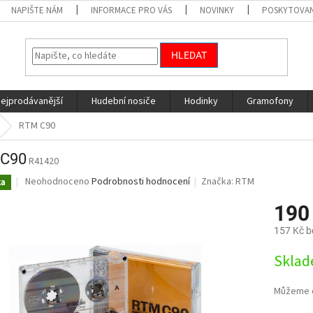
NAPIŠTE NÁM
INFORMACE PRO VÁS
NOVINKY
POSKYTOVAN
HLEDAT
nejprodávanější
Hudební nosiče
Hodinky
Gramofony
RTM C90
 C90
R41420
Průměrné
Neohodnoceno
Podrobnosti hodnocení
Značka:
RTM
ka
hodnocení
produktu
190
je
157 Kč 
0,0
z
Měrná
Sklad
5
cena:
hvězdiček.
Můžeme d