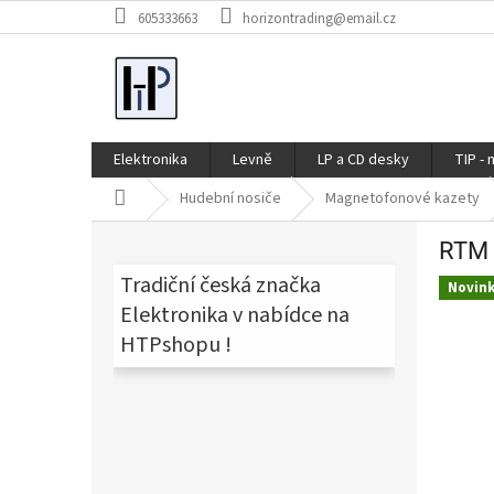
Přejít
605333663
horizontrading@email.cz
na
obsah
Elektronika
Levně
LP a CD desky
TIP - 
Domů
Hudební nosiče
Magnetofonové kazety
P
RTM
o
s
Tradiční česká značka
Novin
t
Elektronika v nabídce na
r
HTPshopu !
a
n
n
í
p
a