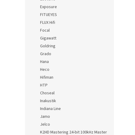
Exposure
FITUEYES
FLUX Hifi
Focal
Gigawatt
Goldring
Grado
Hana
Heco
Hifiman
HTP
Choseal
Inakustik
Indiana Line
Jamo
Jelco
K2HD Mastering 24-bit 100kHz Master