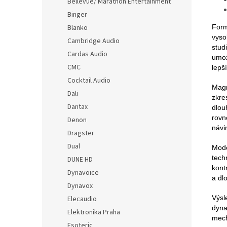
Bellevue/ Marathon Entertainment
Binger
Form
Blanko
vyso
Cambridge Audio
stud
Cardas Audio
umož
CMC
lepš
Cocktail Audio
Magn
Dali
zkre
Dantax
dlou
rovn
Denon
návi
Dragster
Dual
Mode
tech
DUNE HD
kont
Dynavoice
a dl
Dynavox
Výsl
Elecaudio
dyna
Elektronika Praha
mech
Esoteric