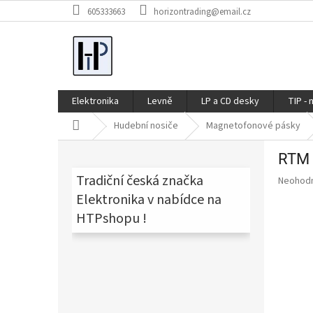
Přejít
605333663
horizontrading@email.cz
na
obsah
Elektronika
Levně
LP a CD desky
TIP - 
Domů
Hudební nosiče
Magnetofonové pásky
P
RTM 
o
s
Tradiční česká značka
Průměr
Neohod
t
hodnoce
Elektronika v nabídce na
produkt
r
HTPshopu !
je
a
0,0
n
z
n
5
í
hvězdič
p
a