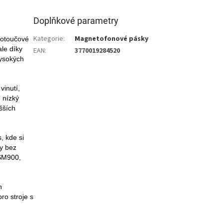
Doplňkové parametry
Kategorie
:
Magnetofonové pásky
kotoučové
le díky
EAN
:
3770019284520
vysokých
vinutí,
e nízký
šších
, kde si
ky bez
 SM900,
h
ro stroje s