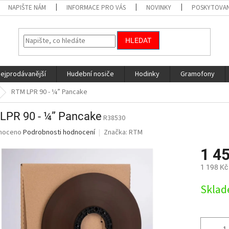
NAPIŠTE NÁM
INFORMACE PRO VÁS
NOVINKY
POSKYTOVAN
HLEDAT
nejprodávanější
Hudební nosiče
Hodinky
Gramofony
RTM LPR 90 - ¼” Pancake
LPR 90 - ¼” Pancake
R38530
né
noceno
Podrobnosti hodnocení
Značka:
RTM
ní
1 4
u
1 198 Kč
Měrná
Skla
cena:
ek.