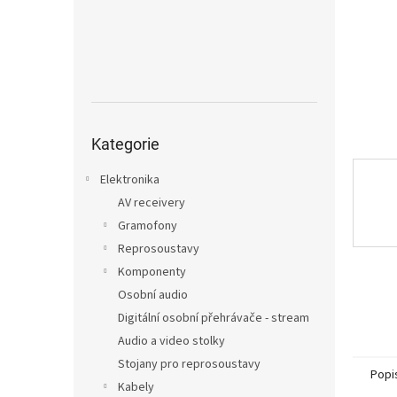
n
e
l
Přeskočit
kategorie
Kategorie
Elektronika
AV receivery
Gramofony
Reprosoustavy
Komponenty
Osobní audio
Digitální osobní přehrávače - stream
Audio a video stolky
Stojany pro reprosoustavy
Popi
Kabely