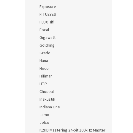
Exposure
FITUEYES
FLUX Hifi
Focal
Gigawatt
Goldring
Grado
Hana
Heco
Hifiman
HTP
Choseal
Inakustik
Indiana Line
Jamo
Jelco
K2HD Mastering 24-bit 100kHz Master