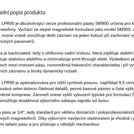
ailní popis produktu
LPR90 je dlouhohrající verze profesionální pásky SM900 určená pro 
etofony. Vychází ze stejné magnetické formulace jako model SM900, a
í nosné vrstvě umožňuje delší záznam na jeden kotouč při zachování 
nických parametrů.
a je backcoated, tedy s uhlíkovou zadní vrstvou, která zajišťuje stabilní 
uje statickou elektřinu a minimalizuje print-through efekt. Výsledkem j
lech mezi vrstvami pásu, rovnoměrná frekvenční charakteristika i při vy
ních záznamu a široký dynamický rozsah.
LPR90 je optimalizována pro nižší rychlosti posuvu, například 9,5 cm/s
ovává velmi dobrou čitelnost detailů, pevné basové pásmo a čisté výš
ěrné komprese. Zároveň snese vyšší vybuzení typické pro formulaci
umožňuje dosáhnout výborného odstupu signálu od šumu.
a pásu je 1/4″, tedy standard pro většinu domácích i poloprofesionálníc
ových magnetofonů. Díky výborným navíjecím vlastnostem je vhodná i p
ím tahem pásu a pro přístroje s citlivější mechanikou.