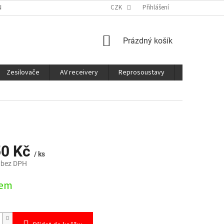
É SLUŽBY
CO JE DOBRÉ VĚDĚT
CZK
Přihlášení
NÁKUPNÍ
Prázdný košík
KOŠÍK
Zesilovače
AV receivery
Reprosoustavy
Sluchátka
50 Kč
/ ks
 bez DPH
dem