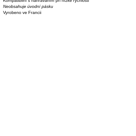
Kompatibilní s nahráváním při nízké rychlosti
Neobsahuje úvodní pásku
Vyrobeno ve Francii