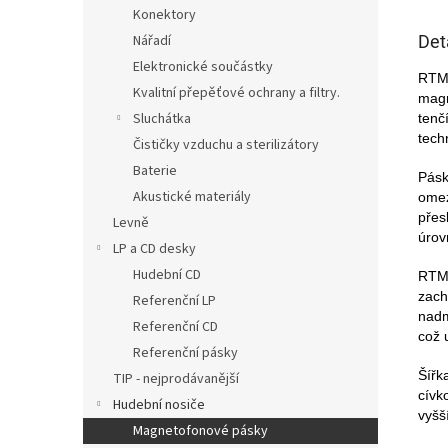
Konektory
Det
Nářadí
Elektronické součástky
RTM 
Kvalitní přepěťové ochrany a filtry.
magn
Sluchátka
tenč
tech
Čističky vzduchu a sterilizátory
Baterie
Pásk
Akustické materiály
omez
přes
Levně
úrov
LP a CD desky
Hudební CD
RTM 
zach
Referenční LP
nadm
Referenční CD
což 
Referenční pásky
Šířk
TIP - nejprodávanější
cívk
Hudební nosiče
vyšš
Magnetofonové pásky