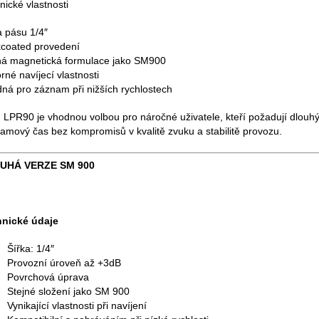
nické vlastnosti
a pásu 1/4″
coated provedení
ná magnetická formulace jako SM900
rné navíjecí vlastnosti
ná pro záznam při nižších rychlostech
LPR90 je vhodnou volbou pro náročné uživatele, kteří požadují dlouh
amový čas bez kompromisů v kvalitě zvuku a stabilitě provozu.
UHÁ VERZE SM 900
nické údaje
Šířka: 1/4″
Provozní úroveň až +3dB
Povrchová úprava
Stejné složení jako SM 900
Vynikající vlastnosti při navíjení