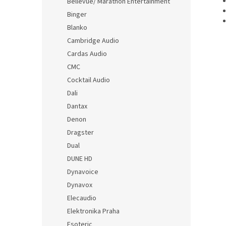
Bellevue/ Marathon Entertainment
Binger
Blanko
Cambridge Audio
Cardas Audio
CMC
Cocktail Audio
Dali
Dantax
Denon
Dragster
Dual
DUNE HD
Dynavoice
Dynavox
Elecaudio
Elektronika Praha
Esoteric