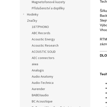
Tech
Magnetofonové kazety
Příslušenství a doplňky
Šířk
Hodinky
Back
Stej
Značky
Výbo
1877PHONO
Vhod
ABC Records
Acoustic Energy
RTM 
zázn
Acoustic Research
ACOUSTIC SOLID
DLO
AEC connectors
aiwa
Analogis
Tech
Audio Anatomy
Audio-Technica
Aurender
BABEXaudio
BC Acoustique