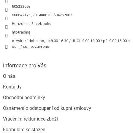
605333663
606642175, 731488630, 604262062
Horizon na Facebooku
htptrading
otevírací doba: po,st: 9.00-16.30 / Út,Čt: 9.00-18.00 / pá: 9.00-15.00 h
odin / so,ne: zavřeno
Informace pro Vás
O nás
Kontakty
Obchodní podmínky
Oznámení o odstoupení od kupní smlouvy
Vrácení a reklamace zboží
Formuláře ke stažení