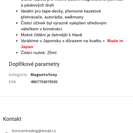
a páskových drah
Ideální pro tape-decky, přenosné kazetové
přehrávače, autorádia, walkmany
Čisticí účinek byl výrazně vylepšen středovým
válečkem v konstrukci
Mokré čištění je šetrnější k hlavě
Vyrábíme v Japonsku s důrazem na kvalitu =
Made in
Japan
Čisticí roztok: 25ml
Doplňkové parametry
Kategorie
:
Magnetofony
EAN
:
4967736079303
Z
á
p
a
Kontakt
t
horizontrading
@
email.cz
í