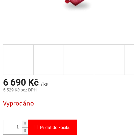
6 690 Kč
/ ks
5 529 Kč bez DPH
Měrná
Vyprodáno
cena:
Přidat do košíku