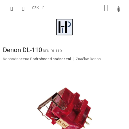
Přejít
NÁKUP
na
CZK
obsah
KOŠÍK
Denon DL-110
DEN-DL-110
Průměrné
Neohodnoceno
Podrobnosti hodnocení
Značka:
Denon
hodnocení
produktu
je
0,0
z
5
hvězdiček.