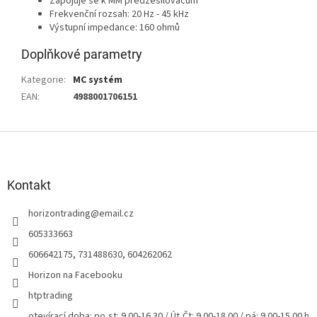
Zapojuje se k MM předzesilovačům
Frekvenční rozsah: 20 Hz - 45 kHz
Výstupní impedance: 160 ohmů
Doplňkové parametry
Kategorie
:
MC systém
EAN
:
4988001706151
Z
á
p
a
Kontakt
t
horizontrading
@
email.cz
í
605333663
606642175, 731488630, 604262062
Horizon na Facebooku
htptrading
otevírací doba: po,st: 9.00-16.30 / Út,Čt: 9.00-18.00 / pá: 9.00-15.00 h