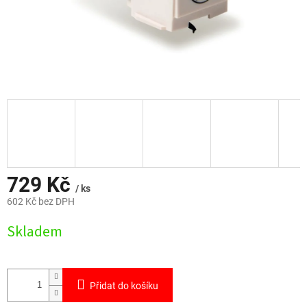
729 Kč
/ ks
602 Kč bez DPH
Měrná
Skladem
cena:
Přidat do košíku