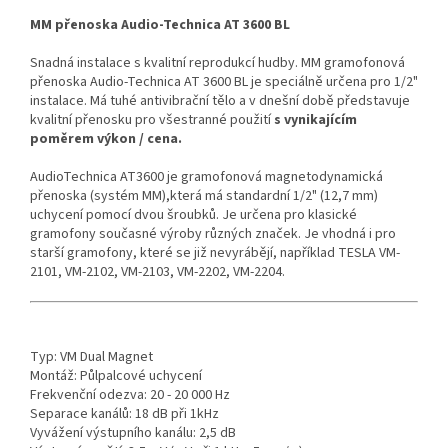
MM přenoska Audio-Technica AT 3600 BL
Snadná instalace s kvalitní reprodukcí hudby. MM gramofonová
přenoska Audio-Technica AT 3600 BL je speciálně určena pro 1/2"
instalace. Má tuhé antivibrační tělo a v dnešní době představuje
kvalitní přenosku pro všestranné použití
s vynikajícím
poměrem výkon / cena.
AudioTechnica AT3600 je gramofonová magnetodynamická
přenoska (systém MM),která má standardní 1/2" (12,7 mm)
uchycení pomocí dvou šroubků. Je určena pro klasické
gramofony současné výroby různých značek. Je vhodná i pro
starší gramofony, které se již nevyrábějí, například TESLA VM-
2101, VM-2102, VM-2103, VM-2202, VM-2204.
Typ: VM Dual Magnet
Montáž: Půlpalcové uchycení
Frekvenční odezva: 20 - 20 000 Hz
Separace kanálů: 18 dB při 1kHz
Vyvážení výstupního kanálu: 2,5 dB