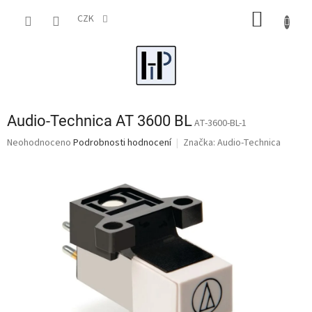
Přejít
NÁKUP
na
CZK
obsah
KOŠÍK
Audio-Technica AT 3600 BL
AT-3600-BL-1
Průměrné
Neohodnoceno
Podrobnosti hodnocení
Značka:
Audio-Technica
hodnocení
produktu
je
0,0
z
5
hvězdiček.