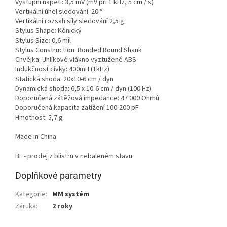
Výstupní napětí: 3,5 mV (mV při 1 kHz, 5 cm / s)
Vertikální úhel sledování: 20 °
Vertikální rozsah síly sledování 2,5 g
Stylus Shape: Kónický
Stylus Size: 0,6 mil
Stylus Construction: Bonded Round Shank
Chvějka: Uhlíkové vlákno vyztužené ABS
Indukčnost cívky: 400mH (1kHz)
Statická shoda: 20x10-6 cm / dyn
Dynamická shoda: 6,5 x 10-6 cm / dyn (100 Hz)
Doporučená zátěžová impedance: 47 000 Ohmů
Doporučená kapacita zatížení 100-200 pF
Hmotnost: 5,7 g
Made in China
BL - prodej z blistru v nebaleném stavu
Doplňkové parametry
Kategorie
:
MM systém
Záruka
:
2 roky