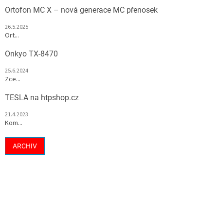
Ortofon MC X – nová generace MC přenosek
26.5.2025
Ort...
Onkyo TX-8470
25.6.2024
Zce...
TESLA na htpshop.cz
21.4.2023
Kom...
ARCHIV