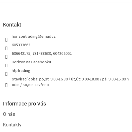
Z
á
p
a
Kontakt
t
horizontrading
@
email.cz
í
605333663
606642175, 731488630, 604262062
Horizon na Facebooku
htptrading
otevírací doba: po,st: 9.00-16.30 / Út,Čt: 9.00-18.00 / pá: 9.00-15.00 h
odin / so,ne: zavřeno
Informace pro Vás
O nás
Kontakty