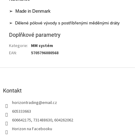
➢ Made in Denmark
➢ Dělené pólové vývody s postříbřenými měděnými dráty
Doplňkové parametry
Kategorie
:
MM systém
EAN
:
5705796080568
Z
á
p
a
Kontakt
t
horizontrading
@
email.cz
í
605333663
606642175, 731488630, 604262062
Horizon na Facebooku