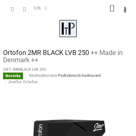
Přejít
NÁKUP
na
CZK
obsah
KOŠÍK
Ortofon 2MR BLACK LVB 250
++ Made in
Denmark ++
ORT-2MRBLACK LVB 250
Průměrné
Neohodnoceno
Podrobnosti hodnocení
Novinka
hodnocení
Značka:
Ortofon
produktu
je
0,0
z
5
hvězdiček.