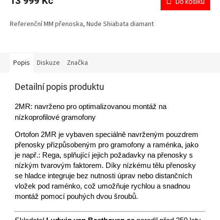
13 999 Kč
Do košíku
A
Referenční MM přenoska, Nude Shiabata diamant
Popis
Diskuze
Značka
Detailní popis produktu
2MR: navrženo pro optimalizovanou montáž na
nízkoprofilové gramofony
Ortofon 2MR je vybaven speciálně navrženým pouzdrem
přenosky přizpůsobeným pro gramofony a raménka, jako
je např.: Rega, splňující jejich požadavky na přenosky s
nízkým tvarovým faktorem. Díky nízkému tělu přenosky
se hladce integruje bez nutnosti úprav nebo distančních
vložek pod raménko, což umožňuje rychlou a snadnou
montáž pomocí pouhých dvou šroubů.