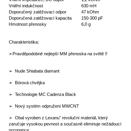
Vnitřní indukčnost
630 mH
Doporučený zatěžovací odpor
47 kOhm
Doporučená zatěžovací kapacita
150-300 pF
Hmotnost přenosky
6,0 g
Charakteristika:
➢Pravděpodobně nejlepší MM přenoska na světě !!
➢ Nude Shiabata diamant
➢ Bórová chvějka
➢ Technologie MC Cadenza Black
➢ Nový systém odpružení MWCNT
➢ Obal vyroben z Lexanu" revoluční materiál, který
zaručuje vysokou pevnost a současně eliminuje nežádoucí
rezonance