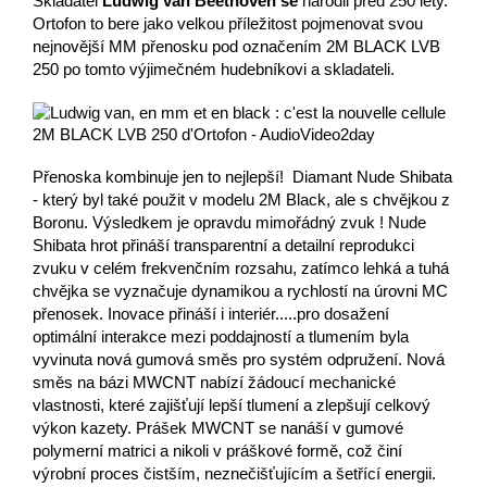
Skladatel
Ludwig van Beethoven se
narodil před 250 lety.
Ortofon to bere jako velkou příležitost pojmenovat svou
nejnovější MM přenosku pod označením 2M BLACK LVB
250 po tomto výjimečném hudebníkovi a skladateli.
Přenoska kombinuje jen to nejlepší! Diamant Nude Shibata
- který byl také použit v modelu 2M Black, ale s chvějkou z
Boronu. Výsledkem je opravdu mimořádný zvuk ! Nude
Shibata hrot přináší transparentní a detailní reprodukci
zvuku v celém frekvenčním rozsahu, zatímco lehká a tuhá
chvějka se vyznačuje dynamikou a rychlostí na úrovni MC
přenosek. Inovace přináší i interiér.....pro dosažení
optimální interakce mezi poddajností a tlumením byla
vyvinuta nová gumová směs pro systém odpružení. Nová
směs na bázi MWCNT nabízí žádoucí mechanické
vlastnosti, které zajišťují lepší tlumení a zlepšují celkový
výkon kazety. Prášek MWCNT se nanáší v gumové
polymerní matrici a nikoli v práškové formě, což činí
výrobní proces čistším, neznečišťujícím a šetřící energii.