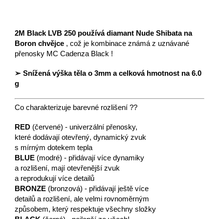
2M Black LVB 250 používá diamant Nude Shibata na
Boron chvějce
, což je kombinace známá z uznávané
přenosky MC Cadenza Black !
➢ Snížená výška těla o 3mm a celková hmotnost na 6.0
g
Co charakterizuje barevné rozlišení ??
RED
(červené) - univerzální přenosky,
které dodávají otevřený, dynamický zvuk
s mírným dotekem tepla
BLUE
(modré) - přidávají více dynamiky
a rozlišení, mají otevřenější zvuk
a reprodukují více detailů
BRONZE
(bronzová) - přidávají ještě více
detailů a rozlišení, ale velmi rovnoměrným
způsobem, který respektuje všechny složky