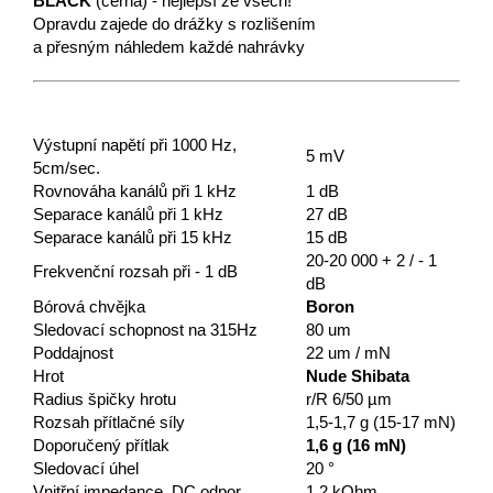
BLACK
(černá) - nejlepší ze všech!
Opravdu zajede do drážky s rozlišením
a přesným náhledem každé nahrávky
Výstupní napětí při 1000 Hz,
5 mV
5cm/sec.
Rovnováha kanálů při 1 kHz
1 dB
Separace kanálů při 1 kHz
27 dB
Separace kanálů při 15 kHz
15 dB
20-20 000 + 2 / - 1
Frekvenční rozsah při - 1 dB
dB
Bórová chvějka
Boron
Sledovací schopnost na 315Hz
80 um
Poddajnost
22 um / mN
Hrot
Nude Shibata
Radius špičky hrotu
r/R 6/50 µm
Rozsah přítlačné síly
1,5-1,7 g (15-17 mN)
Doporučený přítlak
1,6 g (16 mN)
Sledovací úhel
20 °
Vnitřní impedance, DC odpor
1,2 kOhm