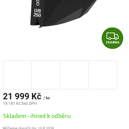
Z
ZDARMA
D
A
R
M
A
21 999 Kč
/ ks
18 181 Kč bez DPH
Měrná
Skladem - ihned k odběru
cena:
Můžeme doručit do:
10.8.2026