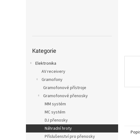
n
e
l
Přeskočit
kategorie
Kategorie
Elektronika
AV receivery
Gramofony
Gramofonové přístroje
Gramofonové přenosky
MM systém
MC systém
DJ přenosky
Náhradní hroty
Popi
Příslušenství pro přenosky