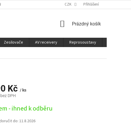
É SLUŽBY
CO JE DOBRÉ VĚDĚT
CZK
Přihlášení
NÁKUPNÍ
Prázdný košík
KOŠÍK
Zesilovače
AV receivery
Reprosoustavy
Sluchátka
90 Kč
/ ks
 bez DPH
em - ihned k odběru
oručit do:
11.8.2026