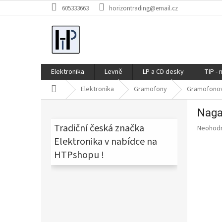
Přejít
605333663
horizontrading@email.cz
na
obsah
Elektronika
Levně
LP a CD desky
TIP - 
Domů
Elektronika
Gramofony
Gramofono
P
Naga
o
s
Tradiční česká značka
Průměr
Neohod
t
hodnoce
Elektronika v nabídce na
produkt
r
HTPshopu !
je
a
0,0
n
z
n
5
í
hvězdič
p
a