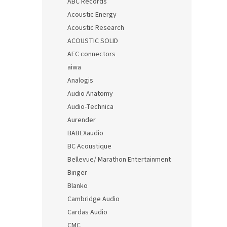
ABC Records
Acoustic Energy
Acoustic Research
ACOUSTIC SOLID
AEC connectors
aiwa
Analogis
Audio Anatomy
Audio-Technica
Aurender
BABEXaudio
BC Acoustique
Bellevue/ Marathon Entertainment
Binger
Blanko
Cambridge Audio
Cardas Audio
CMC