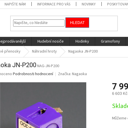
NAPIŠTE NÁM
INFORMACE PRO VÁS
NOVINKY
POSKYTOVAN
HLEDAT
nejprodávanější
Hudební nosiče
Hodinky
Gramofony
vé přenosky
Náhradní hroty
Nagaoka JN-P200
oka JN-P200
NAG-JN-P200
né
noceno
Podrobnosti hodnocení
Značka:
Nagaoka
ní
7 9
u
6 603 Kč
Měrná
Sklad
cena:
ek.
Můžeme d