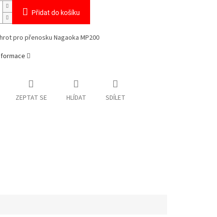
Přidat do košíku
 hrot pro přenosku Nagaoka MP200
informace
ZEPTAT SE
HLÍDAT
SDÍLET