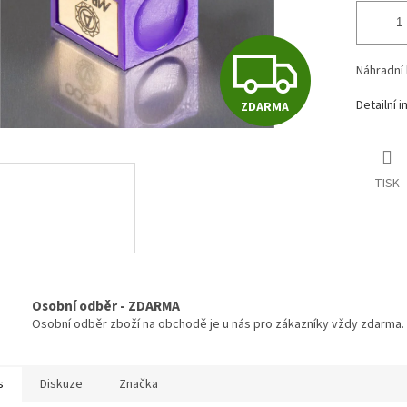
Z
Náhradní
Detailní 
ZDARMA
D
A
TISK
R
M
Osobní odběr - ZDARMA
Osobní odběr zboží na obchodě je u nás pro zákazníky vždy zdarma.
A
s
Diskuze
Značka