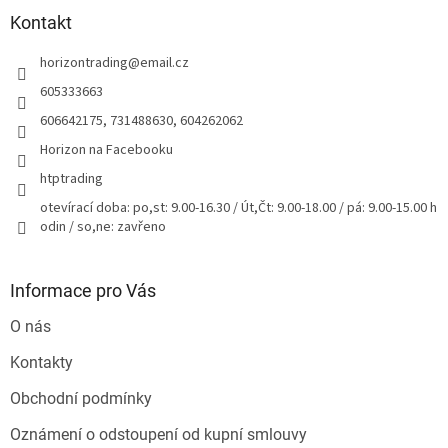
p
a
Kontakt
t
horizontrading
@
email.cz
í
605333663
606642175, 731488630, 604262062
Horizon na Facebooku
htptrading
otevírací doba: po,st: 9.00-16.30 / Út,Čt: 9.00-18.00 / pá: 9.00-15.00 h
odin / so,ne: zavřeno
Informace pro Vás
O nás
Kontakty
Obchodní podmínky
Oznámení o odstoupení od kupní smlouvy