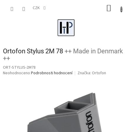
Přejít
NÁKUP
na
CZK
obsah
KOŠÍK
Ortofon Stylus 2M 78
++ Made in Denmark
++
ORT-STYLUS-2M78
Průměrné
Neohodnoceno
Podrobnosti hodnocení
Značka:
Ortofon
hodnocení
produktu
je
0,0
z
5
hvězdiček.