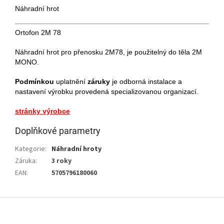
Náhradní hrot
Ortofon 2M 78
Náhradní hrot pro přenosku 2M78, je použitelný do těla 2M
MONO.
Podmínkou
uplatnění
záruky
je odborná instalace a
nastavení výrobku provedená specializovanou organizací.
stránky výrobce
Doplňkové parametry
Kategorie
:
Náhradní hroty
Záruka
:
3 roky
EAN
:
5705796180060
Z
á