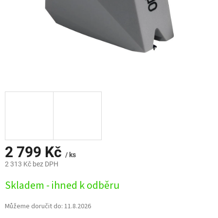
2 799 Kč
/ ks
2 313 Kč bez DPH
Měrná
Skladem - ihned k odběru
cena:
Můžeme doručit do:
11.8.2026