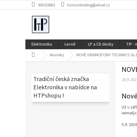
Přejít
605333663
horizontrading@email.cz
na
obsah
Elektronika
Levně
LP a CD desky
TIP - 
Domů
Novinky
NOVÉ GRAMOFONY TECHNICS SL-
P
NOVÉ
o
s
Tradiční česká značka
28.9.201
t
Elektronika v nabídce na
r
HTPshopu !
Nové
a
n
Už v zář
n
nemalých
í
p
5.9. 2016
a