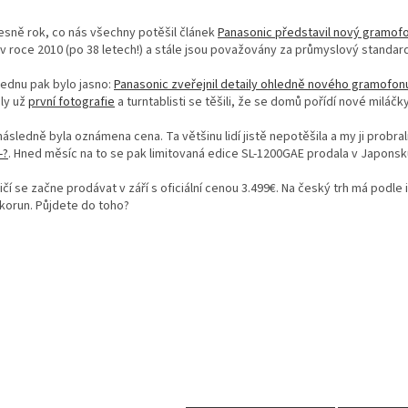
esně rok, co nás všechny potěšil článek
Panasonic představil nový gramof
v roce 2010 (po 38 letech!) a stále jsou považovány za průmyslový standa
lednu pak bylo jasno:
Panasonic zveřejnil detaily ohledně nového gramofon
šly už
první fotografie
a turntablisti se těšili, že se domů pořídí nové miláčky
sledně byla oznámena cena. Ta většinu lidí jistě nepotěšila a my ji probral
-?
. Hned měsíc na to se pak limitovaná edice SL-1200GAE prodala v Japonsk
ičí se začne prodávat v září s oficiální cenou 3.499€. Na český trh má podl
 korun. Půjdete do toho?