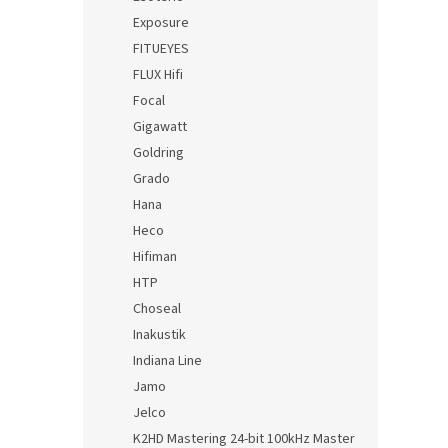
Exposure
FITUEYES
FLUX Hifi
Focal
Gigawatt
Goldring
Grado
Hana
Heco
Hifiman
HTP
Choseal
Inakustik
Indiana Line
Jamo
Jelco
K2HD Mastering 24-bit 100kHz Master