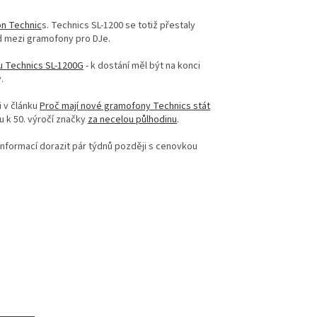
on Technic
s. Technics SL-1200 se totiž přestaly
rd mezi gramofony pro DJe.
u Technics SL-1200G
- k dostání měl být na konci
.
i v článku
Proč mají nové gramofony Technics stát
u k 50. výročí značky
za necelou půlhodinu
.
e informací dorazit pár týdnů později s cenovkou