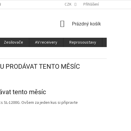
É SLUŽBY
CO JE DOBRÉ VĚDĚT
CZK
Přihlášení
NÁKUPNÍ
Prázdný košík
KOŠÍK
Zesilovače
AV receivery
Reprosoustavy
Sluchátka
U PRODÁVAT TENTO MĚSÍC
vat tento měsíc
cs SL-1200G. Ovšem za jeden kus si připravte