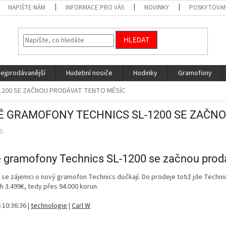
NAPIŠTE NÁM
INFORMACE PRO VÁS
NOVINKY
POSKYTOVAN
HLEDAT
nejprodávanější
Hudební nosiče
Hodinky
Gramofony
1200 SE ZAČNOU PRODÁVAT TENTO MĚSÍC
 GRAMOFONY TECHNICS SL-1200 SE ZAČNO
6
 gramofony Technics SL-1200 se začnou prodá
í se zájemci o nový gramofon Technics dočkají. Do prodeje totiž jde Techni
 3.499€, tedy přes 94.000 korun.
 10:36:36 |
technologie
|
Carl W