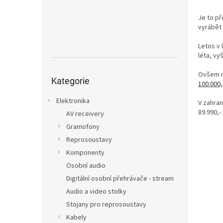
n
e
Je to př
l
vyrábět 
Letos v 
léta, vy
Přeskočit
Ovšem ná
kategorie
Kategorie
100.000,
Elektronika
V zahran
89.990,-
AV receivery
Gramofony
Reprosoustavy
Komponenty
Osobní audio
Digitální osobní přehrávače - stream
Audio a video stolky
Stojany pro reprosoustavy
Kabely