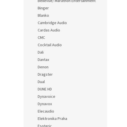
Bellevue/ Marathon Entertainment
Binger
Blanko
Cambridge Audio
Cardas Audio
CMC
Cocktail Audio
Dali
Dantax
Denon
Dragster
Dual
DUNE HD
Dynavoice
Dynavox
Elecaudio
Elektronika Praha
Esoteric