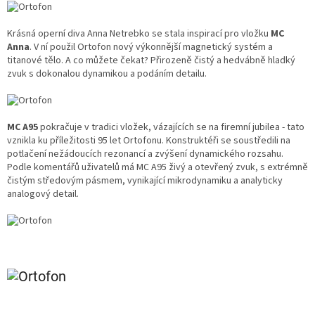
Krásná operní diva Anna Netrebko se stala inspirací pro vložku
MC
Anna
. V ní použil Ortofon nový výkonnější magnetický systém a
titanové tělo. A co můžete čekat? Přirozeně čistý a hedvábně hladký
zvuk s dokonalou dynamikou a podáním detailu.
MC A95
pokračuje v tradici vložek, vázajících se na firemní jubilea - tato
vznikla ku příležitosti 95 let Ortofonu. Konstruktéři se soustředili na
potlačení nežádoucích rezonancí a zvýšení dynamického rozsahu.
Podle komentářů uživatelů má MC A95 živý a otevřený zvuk, s extrémně
čistým středovým pásmem, vynikající mikrodynamiku a analyticky
analogový detail.