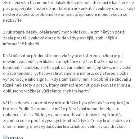
zkreslení vám to znemožní. Jakákoli rozdílnost informací v kanálech se
pak projeví jako částečně nestabilní a nekonkrítní zvukový obraz. I když
některé z těchto problémů lze omezit přepínačem mono, všech se
nezbavíte.
Zvuk stejné desky, přehrávaný mono vložkou, je zmíněných potíží
zcela prostý. Zvukový obraz bude vždy pevnější, stabilnější a
informačně bohatší.
Další důležitou předností mono vložky před stereo vložkou je její
nevšímavost vůči vertikálním pohybům v drážce. Drážka má sice
konstantní hloubku, ale tím, jak se variabilně mění její šířka, má v úské
drážce tendenci vytlačovat hrot směrem nahoru, což stereo vložka
vyhodnocuje jako signál, i když tam žádný není. Podobně se chovají u
různé nečistoty a prach, který snímací hrot nutí poskakovat nahoru a
dolů. Mono vložka je vůči těmto chybám inertní.
Většina desek z prvotní éry mikrodrážky byla přehrávána eliptickým
hrotem. Podle Ortofonu ale může přehrávání mono desek, a to
dokonce i těch z 50. let, vysoce profitovat z tenkých typů hrotů,
zejména co se podání vysokých kmitočtů týká. Tenký hrot redukuje i
onen zmíněný efekt vytlačování hrotu nahoru velmi úzkou drážkou.