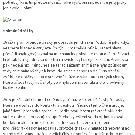
potřebují kvalitní předzesilovač. Také výstupní impedance je typicky
jen okolo 5 ohmů.
Snímání drážky
Drážka
gramofonové desky je opravdu jen drážka. Podobně jako když
vezmete klacek a vyryjete jím rýhu v rozměklé půdě. Řezací hlava
převádí analogový signál na mechanický pohyb ve dvou osách - řezací
hrot tak tvaruje drážku do stran a svisle, vytvářejíc záznam. Přenoska
pak nedělá nic jiného, než že tento záznam snímá stejným způsobem,
tedy snímáním výchylek hrotu do stran a nahoru a dolů. Na obrázku
zvětšené drážky nahoře si rovněž můžete všimnout černých skvrn,
které představují nečistoty ve vinylovém materiálu a které ovlivňují
kvalitu zvuku.
Hrot
je zásadní element celého systému: je to jediná část přenosky,
která se dostává do kontaktu s deskou. Přesnost jeho čtení určuje,
jaká "data" přenoska zpracuje. Podle tvaru hrotu (některé příklady
vidíte dole na obrázku) a stupně jeho vyleštění se dá optimalizovat
kontaktní plocha mezi hrotem a drážkou. Univerzální řešení
pro
všechny
desky neexistuje, protože drážky v minulosti nebyly nijak
standardizovány, takže se jejich úhly a poměry často liší. Kdo to myslí s