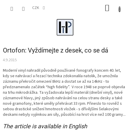
Přejít
NÁKUP
na
CZK
obsah
KOŠÍK
Ortofon: Vyždímejte z desek, co se dá
4.9.2015
Moderní vinyl nahradil původně používané fonografy koncem 40. let,
kdy se nahrávací a řezací technika zdokonalila natolik, že umožnila
záznamu překročit omezení 8kHz a dostat se až na 14kHz - to
předznamenalo začátek “high fidelity”. V roce 1948 se poprvé objevila
na trhu mikrodrážka. Ta vyžadovala lepší materiál (dnešní vinyl), nové
záznamové hlavy, jiný způsob nahrávání na celou stranu desky a také
nové gramofony, které uměly přehrávat 33 rpm. Přineslo to rovněž s
sebou drastické snížení hmotnosti vložek - s dřívějšími šelakovými
deskami nebyly vyjímkou ani síly, působící na hrot více než 100 gramy...
The article is available in English