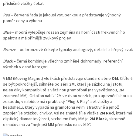
příslušné vložky čekat:
Red
– červená řada je jakousi vstupenkou a představuje výhodný
poměr ceny a výkonu
Blue
– modrá vylepšuje rozsah zejména na horní části frekvenčního
spektra a má přímější zvukový projev
Bronze
– od bronzové čekejte typciky analogový, detailní a hřejivý zvuk
Black
– černá kombinuje všechno zmíněné dohromady, referenční
výrobek v dané kategorii
V MM (Moving Magnet) vložkách představuje standard série
OM
. Cítíte-li
se být pokročilejší, sáhněte po sérii 2
M
, která je sázkou na jistotu,
nejen díky kompatibilitě s většinou gramofonů (na vysvětlenou, 2M
znamená MM). Ortofon nabízí 2M ve dvou verzích, pro upevnění shora a
zespodu, v nabídce má i praktický “Plug & Play” set vložky a
headshellu, který vypadá na gramofonu velmi atraktivně a jehož
zapojení je otázkou chvilky. Asi nejznámější je vložka
2M Red
, která má
eliptický diamantový hrot, vrcholem řady MM je
2M Black,
skromně
označovaná za “nejlepší MM přenosku na světě”.