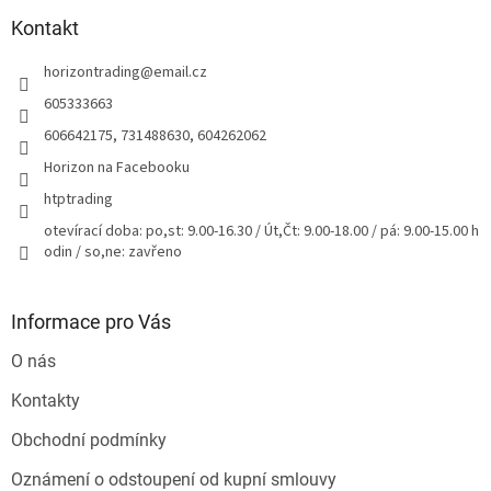
p
a
Kontakt
t
horizontrading
@
email.cz
í
605333663
606642175, 731488630, 604262062
Horizon na Facebooku
htptrading
otevírací doba: po,st: 9.00-16.30 / Út,Čt: 9.00-18.00 / pá: 9.00-15.00 h
odin / so,ne: zavřeno
Informace pro Vás
O nás
Kontakty
Obchodní podmínky
Oznámení o odstoupení od kupní smlouvy