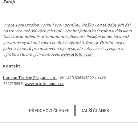
Zdroj:
V roce 1948 Ortofon vyvinul svou první MC vložku - od té doby jich dal
na trh více než 300 různých typů. Výrobní jednotka Ortofon v dánském
Nakskov kombinuje ultramoderní vybavení s lidským know-how, což
garantuje vysokou kvalitu finálních výrobků. Dnes je Ortofon nejen
jeden z leaderů přenoskového byznysu, ale zabývá se i vývojem a
výrobou sluchových pomůcek.
www.ortofon.com
Kontakt:
Horizon Trading Prague s.r.o.
, tel: +420 606346822 / +420
222715959,
www.ortofonaudio.cz
PŘEDCHOZÍ ČLÁNEK
DALŠÍ ČLÁNEK
Z
á