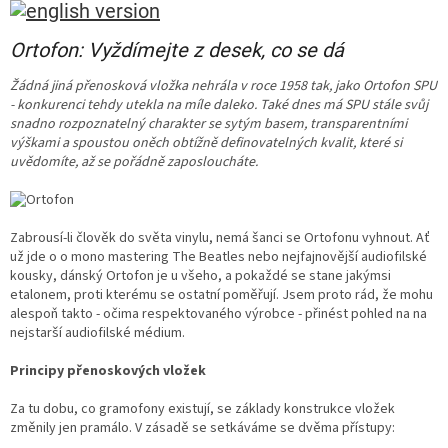
Ortofon: Vyždímejte z desek, co se dá
Žádná jiná přenosková vložka nehrála v roce 1958 tak, jako Ortofon SPU
- konkurenci tehdy utekla na míle daleko. Také dnes má SPU stále svůj
snadno rozpoznatelný charakter se sytým basem, transparentními
výškami a spoustou oněch obtížně definovatelných kvalit, které si
uvědomíte, až se pořádně zaposloucháte.
Zabrousí-li člověk do světa vinylu, nemá šanci se Ortofonu vyhnout. Ať
už jde o o mono mastering The Beatles nebo nejfajnovější audiofilské
kousky, dánský Ortofon je u všeho, a pokaždé se stane jakýmsi
etalonem, proti kterému se ostatní poměřují. Jsem proto rád, že mohu
alespoň takto - očima respektovaného výrobce - přinést pohled na na
nejstarší audiofilské médium.
Principy přenoskových vložek
Za tu dobu, co gramofony existují, se základy konstrukce vložek
změnily jen pramálo. V zásadě se setkáváme se dvěma přístupy: