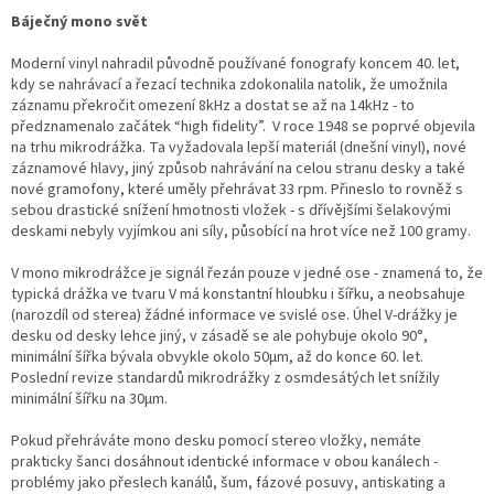
Báječný mono svět
Moderní vinyl nahradil původně používané fonografy koncem 40. let,
kdy se nahrávací a řezací technika zdokonalila natolik, že umožnila
záznamu překročit omezení 8kHz a dostat se až na 14kHz - to
předznamenalo začátek “high fidelity”. V roce 1948 se poprvé objevila
na trhu mikrodrážka. Ta vyžadovala lepší materiál (dnešní vinyl), nové
záznamové hlavy, jiný způsob nahrávání na celou stranu desky a také
nové gramofony, které uměly přehrávat 33 rpm. Přineslo to rovněž s
sebou drastické snížení hmotnosti vložek - s dřívějšími šelakovými
deskami nebyly vyjímkou ani síly, působící na hrot více než 100 gramy.
V mono mikrodrážce je signál řezán pouze v jedné ose - znamená to, že
typická drážka ve tvaru V má konstantní hloubku i šířku, a neobsahuje
(narozdíl od sterea) žádné informace ve svislé ose. Úhel V-drážky je
desku od desky lehce jiný, v zásadě se ale pohybuje okolo 90°,
minimální šířka bývala obvykle okolo 50µm, až do konce 60. let.
Poslední revize standardů mikrodrážky z osmdesátých let snížily
minimální šířku na 30µm.
Pokud přehráváte mono desku pomocí stereo vložky, nemáte
prakticky šanci dosáhnout identické informace v obou kanálech -
problémy jako přeslech kanálů, šum, fázové posuvy, antiskating a