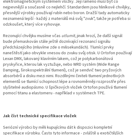
elektromagnetickým systémem vložky. Její rameno musí být co
nejpevnější a současně co nejlehčí. Standardem jsou hliníkové chvějky,
přesnější výrobky používají rubín nebo boron. Dražší tady automaticky
neznamená lepší - každý z materiálů má svůj "zvuk", takže je potřeba si
odzkoušet, který více vyhovuje.
Rezonující chvějku musíme včas
utlumit,
jinak hrozí, že další signál
bude přemaskován stále ještě doznívající rezonancí signálu
předcházejícího (mluvíme zde o milisekundách). Tlumící prvky
naneštěstí jako obvykle vnesou do zvuku svůj otisk. U Ortofon používají
Lexan DMX, lakovaný klavírním lakem, což je polykarbonátová
pryskyřice, kterou lak vyztužuje, nebo WRD systém (Wide Range
Damping, širokospektrální tlumení), což je sendvič two pryžových
absorbérů a disku mezi nimi. Rozdílnými činiteli tlumení jednotlivých
elementů se tlumící schopnost lépe a rovnoměrněji rozprostře přes
slyšitelné audiopásmo. U špičkových vložek Ortofon používá tlumení
pomocí titanu a elastomeru - například v systémech TPE.
Jak číst technické specifikace vložek
Seriózní výrobci by měli kupujícímu dát k dispozici kompletní
specifikace výrobku. Často tyto informace - zvláště u exotičtějších