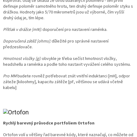
kopírovat. Údaj se skládá ze dvou udávaných poloměrů - ten první
definuje poloměr samotného hrotu, ten druhý definuje poloměr styku s
drážkou. Hodnoty jako 5/70 mikrometrů jsou už výborné, čím vyšší
druhý údaj je, tím lépe.
Přítlak v drážce [mN]:
doporučení pro nastavení raménka.
Doporučená zátěž [ohms]:
důležité pro správné nastavení
předzesilovače.
Hmotnost vložky [g]:
obvykle je třeba sečíst hmotnost vložky,
headshellu a raménka a podle toho nastavit vyvážení celého systému.
Pro MM
budete rovněž potřebovat znát vnitřní induktanci [mH], odpor
záteže [kiloohmy], kapacitu zátěže [pF, většinou se udává včetně
kabelu]
Rychlý barevný průvodce portfoliem Ortofon
Ortofon volí u většiny řad barevné kódy, které naznačují, co můžete od