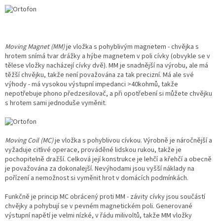
Moving Magnet (MM)
je vložka s pohyblivým magnetem - chvějka s
hrotem snímá tvar drážky a hýbe magnetem v poli cívky (obvykle se v
tělese vložky nacházejí cívky dvě). MM je snadnější na výrobu, ale má
těžší chvějku, takže není považována za tak precizní. Má ale své
výhody - má vysokou výstupní impedanci >40kohmů, takže
nepotřebuje phono předzesilovač, a při opotřebení si můžete chvějku
s hrotem sami jednoduše vyměnit.
Moving Coil (MC)
je vložka s pohyblivou cívkou. Výrobně je náročnější a
vyžaduje citlivé operace, prováděné lidskou rukou, takže je
pochopitelně dražší. Celková její konstrukce je lehčí a křehčí a obecně
je považována za dokonalejší. Nevýhodami jsou vyšší náklady na
pořízení a nemožnost si vyměnit hrot v domácích podmínkách.
Funkčně je princip MC obrácený proti MM - závity cívky jsou součástí
chvějky a pohybují se v pevném magnetickém poli. Generované
výstupní napětí je velmi nízké, v řádu milivoltů, takže MM vložky