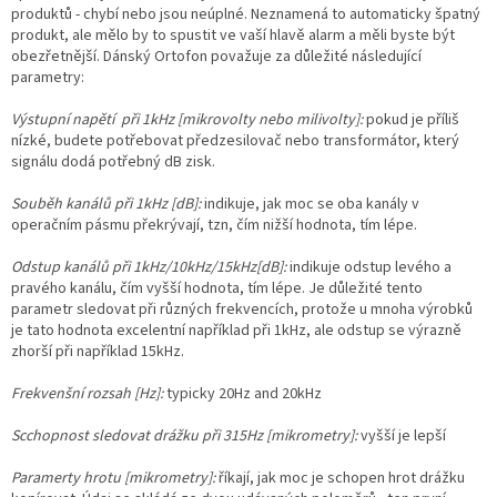
produktů - chybí nebo jsou neúplné. Neznamená to automaticky špatný
produkt, ale mělo by to spustit ve vaší hlavě alarm a měli byste být
obezřetnější. Dánský Ortofon považuje za důležité následující
parametry:
Výstupní napětí při 1kHz [mikrovolty nebo milivolty]:
pokud je příliš
nízké, budete potřebovat předzesilovač nebo transformátor, který
signálu dodá potřebný dB zisk.
Souběh kanálů při 1kHz [dB]:
indikuje, jak moc se oba kanály v
operačním pásmu překrývají, tzn, čím nižší hodnota, tím lépe.
Odstup kanálů při 1kHz/10kHz/15kHz[dB]:
indikuje odstup levého a
pravého kanálu, čím vyšší hodnota, tím lépe. Je důležité tento
parametr sledovat při různých frekvencích, protože u mnoha výrobků
je tato hodnota excelentní například při 1kHz, ale odstup se výrazně
zhorší při například 15kHz.
Frekvenšní rozsah [Hz]:
typicky 20Hz and 20kHz
Scchopnost sledovat drážku při 315Hz [mikrometry]:
vyšší je lepší
Paramerty hrotu [mikrometry]:
říkají, jak moc je schopen hrot drážku