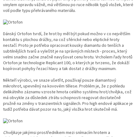
vinylem opravdu vážně, má většinou po ruce několik typů vložek, které
volí podle typu přehrávaného materiálu.
Dánský Ortofon tvrdí, že hrot by měl být pokud možno v co největším
kontaktu s plochou drážky, na což sférické nebo eliptické hroty
nestačí. Proto je potřeba opracovat kousky diamantu do tenších a
subtilnějších tvarů a vyleštit je na správných místech - proces, který
velmi snadno začne značně navyšovat cenu hrotu. Vrcholem řady hrotů
Ortofon je technologie Replicant 100, o kterých je tvrzeno, že dokáží
kopírovat pohyby řezací hlavy a tak dostat z drážky maximum.
Někteří výrobci, ve snaze ušetřit, používají pouze diamantový
mikrohrot, upevněný na kovovém tělese. Problém je, že z pohledu
delikátního záznamu vzroste hmota celého systému hrot/chvějka, což
má obvykle za důsledek ztrátu schopnosti reagovat dostatečně
pružně na změny v tranzientních signálech. Pro high endové aplikace je
tudíž potřeba dávat pozor na to, jaký vložka hrot skutečně má.
Chvějka
je jakýmsi prostředníkem mezi snímacím hrotem a