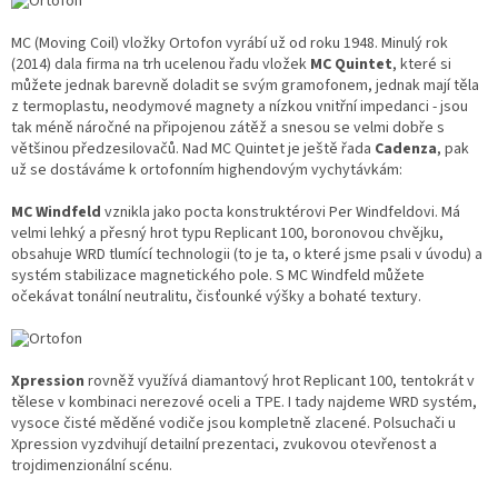
MC (Moving Coil) vložky Ortofon vyrábí už od roku 1948. Minulý rok
(2014) dala firma na trh ucelenou řadu vložek
MC Quintet
, které si
můžete jednak barevně doladit se svým gramofonem, jednak mají těla
z termoplastu, neodymové magnety a nízkou vnitřní impedanci - jsou
tak méně náročné na připojenou zátěž a snesou se velmi dobře s
většinou předzesilovačů. Nad MC Quintet je ještě řada
Cadenza
, pak
už se dostáváme k ortofonním highendovým vychytávkám:
MC Windfeld
vznikla jako pocta konstruktérovi Per Windfeldovi. Má
velmi lehký a přesný hrot typu Replicant 100, boronovou chvějku,
obsahuje WRD tlumící technologii (to je ta, o které jsme psali v úvodu) a
systém stabilizace magnetického pole. S MC Windfeld můžete
očekávat tonální neutralitu, čisťounké výšky a bohaté textury.
Xpression
rovněž využívá diamantový hrot Replicant 100, tentokrát v
tělese v kombinaci nerezové oceli a TPE. I tady najdeme WRD systém,
vysoce čisté měděné vodiče jsou kompletně zlacené. Polsuchači u
Xpression vyzdvihují detailní prezentaci, zvukovou otevřenost a
trojdimenzionální scénu.