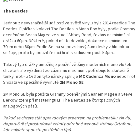
The Beatles
Jednou z nevyznačnější událostí ve světě vinylu byla 2014 reedice The
Beatles. Elpíčka v kolekci The Beatles in Mono Box byly, podle Grammy
oceněného Seana Magee ze studií Abbey Road, řezány na minimální
drážku 60µm. Některé, pokud místo dovolilo, dokonce na minimum
70µm nebo 80µm. Podle Seana se povrchový šum desky z hloubkou
snižuje, proto byl použit řezací hrot s radiusem pouhé 4µm..
Takový typ drážky umožňuje použití většiny moderních mono vložek -
chcete-li ale vyždímat ze záznamu maximum, potřebujete skutečně
tenký hrot - u Ortfon tyto nároky splňuje
MC Cadenza Mono
nebo hrot
Shibata ve speciálně vyvinuté
2M Mono SE
.
2M Mono SE byla použita Grammy oceněnými Seanem Magee a Steve
Berkowitzem při masteringu LP The Beatles ze čtvrtpalcových
analogových pásů.
Pokud se chcete stát opravdovým expertem na problematiku vinylu,
doporučuji si prostudovat velmi podrobné webové stránky Ortofonu,
kde najdete spoustu postřehů a tipů.