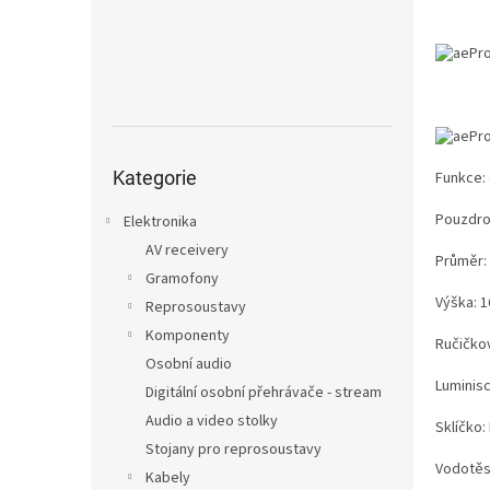
n
e
l
Přeskočit
kategorie
Kategorie
Funkce:
Pouzdro:
Elektronika
AV receivery
Průměr
Gramofony
Výška: 
Reprosoustavy
Komponenty
Ručičko
Osobní audio
Luminisc
Digitální osobní přehrávače - stream
Audio a video stolky
Sklíčko:
Stojany pro reprosoustavy
Vodotěs
Kabely