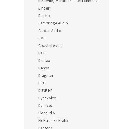
Bellevue/ Marathon Entertainment
Binger
Blanko
Cambridge Audio
Cardas Audio
CMC
Cocktail Audio
Dali
Dantax
Denon
Dragster
Dual
DUNE HD
Dynavoice
Dynavox
Elecaudio
Elektronika Praha
Esoteric