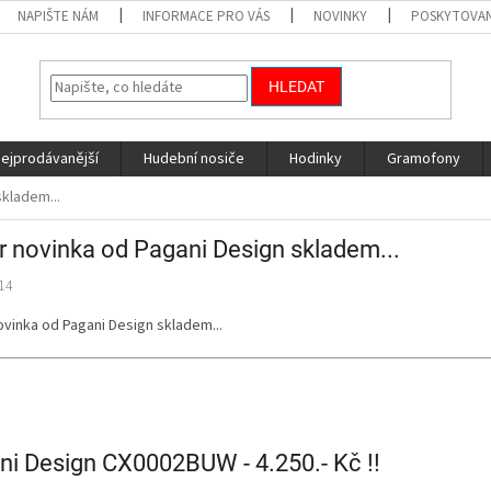
NAPIŠTE NÁM
INFORMACE PRO VÁS
NOVINKY
POSKYTOVAN
HLEDAT
nejprodávanější
Hudební nosiče
Hodinky
Gramofony
kladem...
r novinka od Pagani Design skladem...
14
vinka od Pagani Design skladem...
ni Design CX0002BUW - 4.250.- Kč !!