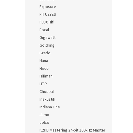
Exposure
FITUEYES
FLUX Hifi
Focal
Gigawatt
Goldring
Grado
Hana
Heco
Hifiman
HTP
Choseal
Inakustik
Indiana Line
Jamo
Jelco
K2HD Mastering 24-bit 100kHz Master