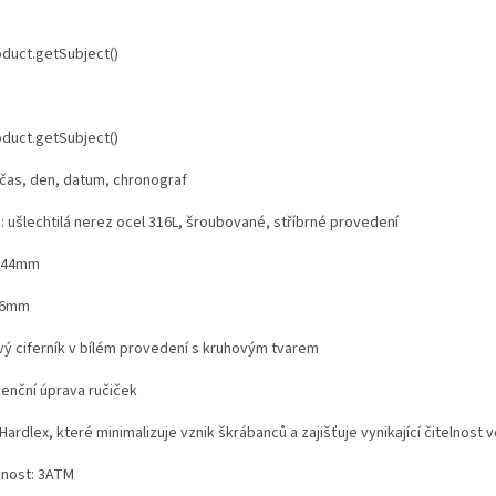
 čas, den, datum, chronograf
 ušlechtilá nerez ocel 316L, šroubované, stříbrné provedení
: 44mm
16mm
vý ciferník v bílém provedení s kruhovým tvarem
enční úprava ručiček
 Hardlex, které minimalizuje vznik škrábanců a zajišťuje vynikající čitelnost
nost: 3ATM