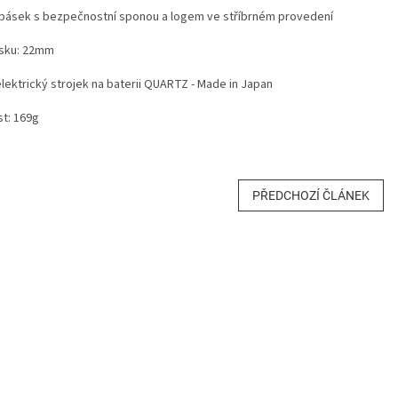
pásek s bezpečnostní sponou a logem ve stříbrném provedení
ásku: 22mm
lektrický strojek na baterii QUARTZ - Made in Japan
t: 169g
PŘEDCHOZÍ ČLÁNEK