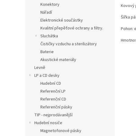
Konektory
Kovový 
Nářadí
Šířka p
Elektronické součástky
Kvalitní přepěťové ochrany a filtry.
Pohon: e
Sluchátka
Hmotnos
Čističky vzduchu a sterilizátory
Baterie
Akustické materiály
Levně
LP a CD desky
Hudební CD
Referenční LP
Referenční CD
Referenční pásky
TIP - nejprodávanější
Hudební nosiče
Magnetofonové pásky