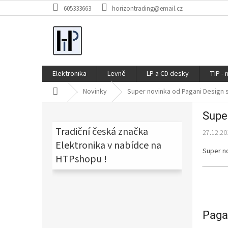
Přejít
605333663
horizontrading@email.cz
na
obsah
Elektronika
Levně
LP a CD desky
TIP - 
Domů
Novinky
Super novinka od Pagani Design s
P
Supe
o
s
Tradiční česká značka
27.12.20
t
Elektronika v nabídce na
r
Super no
HTPshopu !
a
n
n
í
p
Paga
a