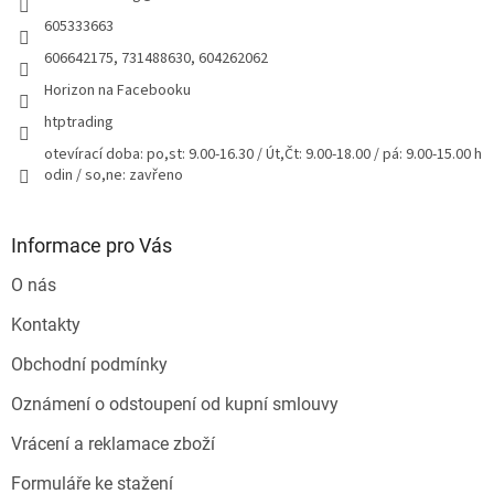
605333663
606642175, 731488630, 604262062
Horizon na Facebooku
htptrading
otevírací doba: po,st: 9.00-16.30 / Út,Čt: 9.00-18.00 / pá: 9.00-15.00 h
odin / so,ne: zavřeno
Informace pro Vás
O nás
Kontakty
Obchodní podmínky
Oznámení o odstoupení od kupní smlouvy
Vrácení a reklamace zboží
Formuláře ke stažení