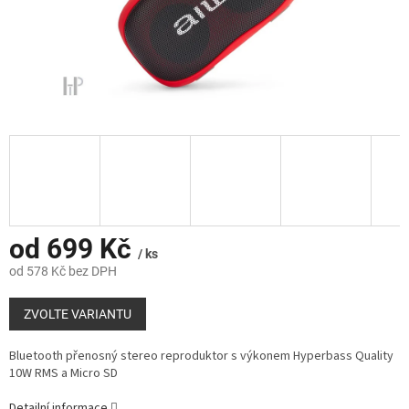
od
699 Kč
/ ks
od
578 Kč
bez DPH
Měrná
cena:
ZVOLTE VARIANTU
Bluetooth přenosný stereo reproduktor s výkonem Hyperbass Quality
10W RMS a Micro SD
Detailní informace