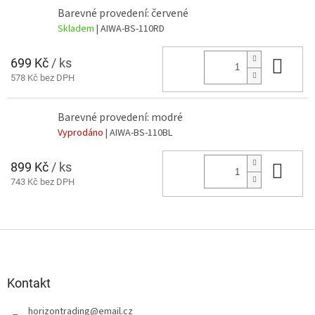
Barevné provedení: červené
Skladem
| AIWA-BS-110RD
699 Kč
/ ks
Do 
578 Kč bez DPH
Barevné provedení: modré
Vyprodáno
| AIWA-BS-110BL
899 Kč
/ ks
Do 
743 Kč bez DPH
Z
á
p
a
Kontakt
t
horizontrading
@
email.cz
í