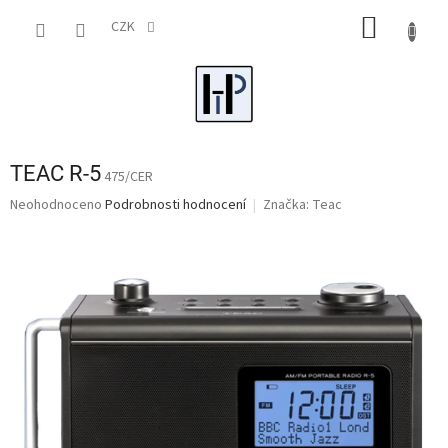
Přejít
NÁKUP
na
CZK
obsah
KOŠÍK
TEAC R-5
475/CER
Průměrné
Neohodnoceno
Podrobnosti hodnocení
Značka:
Teac
hodnocení
produktu
je
0,0
z
5
hvězdiček.