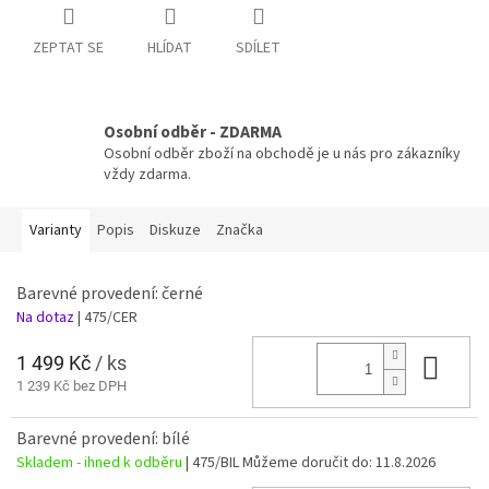
ZEPTAT SE
HLÍDAT
SDÍLET
Osobní odběr - ZDARMA
Osobní odběr zboží na obchodě je u nás pro zákazníky
vždy zdarma.
Varianty
Popis
Diskuze
Značka
Barevné provedení: černé
Na dotaz
| 475/CER
1 499 Kč
/ ks
Do 
1 239 Kč bez DPH
Barevné provedení: bílé
Skladem - ihned k odběru
| 475/BIL
Můžeme doručit do:
11.8.2026