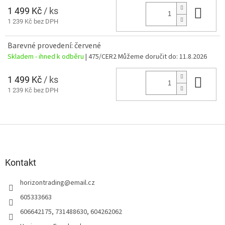
1 499 Kč
/ ks
Do 
1 239 Kč bez DPH
Barevné provedení: červené
Skladem - ihned k odběru
| 475/CER2
Můžeme doručit do:
11.8.2026
1 499 Kč
/ ks
Do 
1 239 Kč bez DPH
Z
á
p
a
Kontakt
t
horizontrading
@
email.cz
í
605333663
606642175, 731488630, 604262062