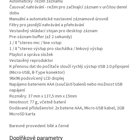
Automatický režim záznamu
Časovač nahrávání - režim pro začínající záznam v určitou denní
dobu
Manuální a automatické nastavení záznamové úrovně
Filtry pro jasnější nahrávání a přehrávání
Vestavěný skládací stojan pro desktop záznam
Pre-záznam buffer (až 2 sekundy)
1 / 8 "stereo mic / line vstup
1 / 8 "stereo výstup pro sluchátka / linkový výstup
Playlist a správa složek
Vestavěný reproduktor
K přenosu dat do počítače slouží rychlý výstup USB 2.0 připojení
(Micro-USB, B-Type konektor)
96x96 podsvícený LCD displej
Napájeno bateriemi AAA (součástí balení) nebo možnost USB
napájení
Rozměry: 37 mm x 137,5 mm x 15mm
Hmotnost: 77 g, včetně baterií
Dodávané příslušenství: 2x baterie AAA, Micro-USB kabel, 2GB
MicroSD karta
Barevné provedení: bílé a černé
Doplňkové parametry