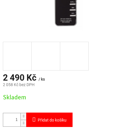
2 490 Kč
/ ks
2 058 Kč bez DPH
Měrná
Skladem
cena:
Přidat do košíku