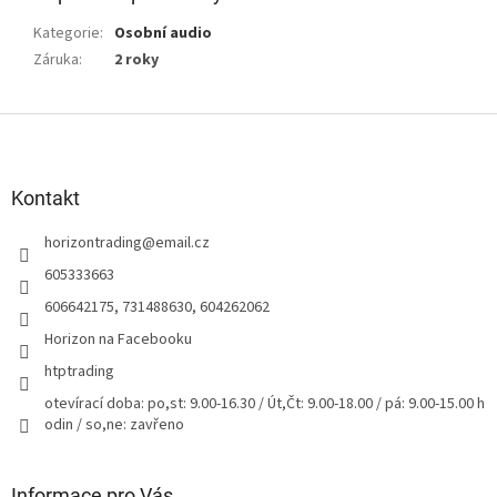
Kategorie
:
Osobní audio
Záruka
:
2 roky
Z
á
p
a
Kontakt
t
horizontrading
@
email.cz
í
605333663
606642175, 731488630, 604262062
Horizon na Facebooku
htptrading
otevírací doba: po,st: 9.00-16.30 / Út,Čt: 9.00-18.00 / pá: 9.00-15.00 h
odin / so,ne: zavřeno
Informace pro Vás