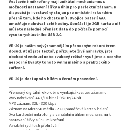
Vestavěné mikrofony mají unikátní mechanismus s
možností nastavení šířky a úhlu pro perfektní záznam.
K
dispozici je i vestavěný stojan pro umístění rekordéru
přesně tam, kde ho chcete mít.
Dvojice baterií AAA
umožňuje nahrávat celé hodiny. Součástí je 2GB karta z níž
můžete následně přenést data do počítače pomocí
vysokorychlostního USB 2.0.
VR-20 je naším nejvýznamnějším přenosným rekordérem
dosud.
Ať už jste textař, pořizujete živé nahrávky, jste
obchodní vedoucí nebo zvukový režisér využijete a oceníte
nesporné kvality tohoto velmi malého a praktického
zařízení.
VR-20 je dostupná v bílém a černém provedení.
Přenosný digitální rekordér s vynikající kvalitou záznamu
WAV nahrávání: 44.1/16-bit až 96kHz/24-bit
MP3 záznam: 32k - 320 kbps
Záznam na MicroSD média - 2 GB paměťová karta v balení
Dva kardioidní mikrofony s variabilním úhlem mechanismu k
nastavení šířky a úhlu mikrofonů
Variabilní rychlosti přehrávání