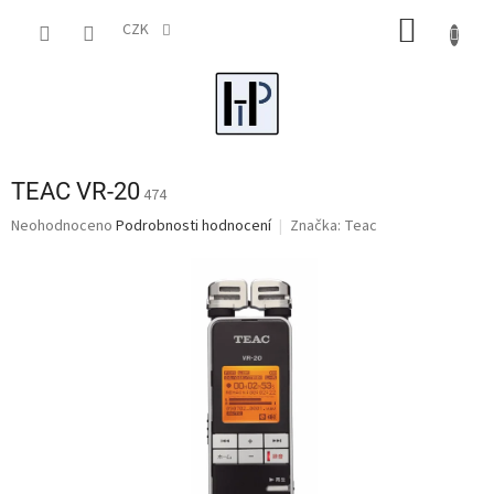
Přejít
NÁKUP
na
CZK
obsah
KOŠÍK
TEAC VR-20
474
Průměrné
Neohodnoceno
Podrobnosti hodnocení
Značka:
Teac
hodnocení
produktu
je
0,0
z
5
hvězdiček.