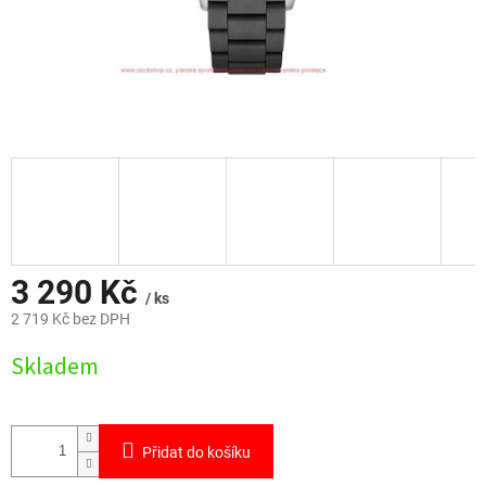
3 290 Kč
/ ks
2 719 Kč bez DPH
Měrná
Skladem
cena:
Přidat do košíku