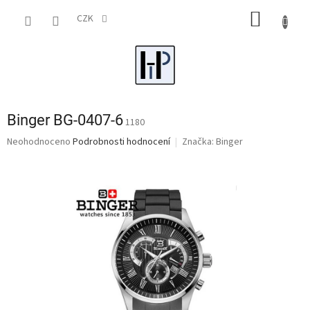
Přejít
NÁKUP
na
CZK
obsah
KOŠÍK
Binger BG-0407-6
1180
Průměrné
Neohodnoceno
Podrobnosti hodnocení
Značka:
Binger
hodnocení
produktu
je
0,0
z
5
hvězdiček.