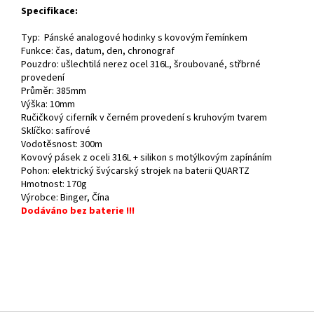
Specifikace:
Typ: Pánské analogové hodinky s kovovým řemínkem
Funkce: čas, datum, den, chronograf
Pouzdro: ušlechtilá nerez ocel 316L, šroubované, střbrné
provedení
Průměr: 385mm
Výška: 10mm
Ručičkový ciferník v černém provedení s kruhovým tvarem
Sklíčko: safírové
Vodotěsnost: 300m
Kovový pásek z oceli 316L + silikon s motýlkovým zapínáním
Pohon: elektrický švýcarský strojek na baterii QUARTZ
Hmotnost: 170g
Výrobce: Binger, Čína
Dodáváno bez baterie !!!