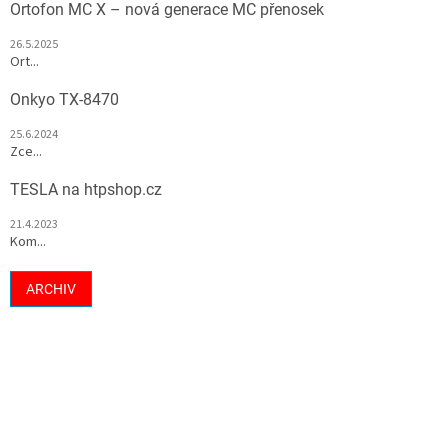
Ortofon MC X – nová generace MC přenosek
26.5.2025
Ort...
Onkyo TX-8470
25.6.2024
Zce...
TESLA na htpshop.cz
21.4.2023
Kom...
ARCHIV