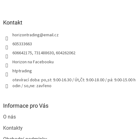
Z
á
p
a
Kontakt
t
horizontrading
@
email.cz
í
605333663
606642175, 731488630, 604262062
Horizon na Facebooku
htptrading
otevírací doba: po,st: 9.00-16.30 / Út,Čt: 9.00-18.00 / pá: 9.00-15.00 h
odin / so,ne: zavřeno
Informace pro Vás
O nás
Kontakty