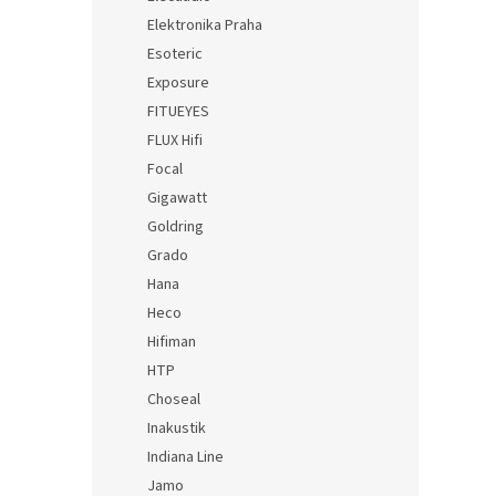
Elektronika Praha
Esoteric
Exposure
FITUEYES
FLUX Hifi
Focal
Gigawatt
Goldring
Grado
Hana
Heco
Hifiman
HTP
Choseal
Inakustik
Indiana Line
Jamo