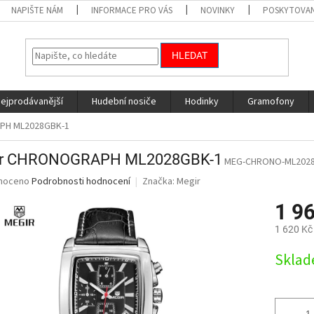
NAPIŠTE NÁM
INFORMACE PRO VÁS
NOVINKY
POSKYTOVAN
HLEDAT
nejprodávanější
Hudební nosiče
Hodinky
Gramofony
PH ML2028GBK-1
ir CHRONOGRAPH ML2028GBK-1
MEG-CHRONO-ML202
né
noceno
Podrobnosti hodnocení
Značka:
Megir
ní
1 9
u
1 620 Kč
Měrná
Skla
cena:
ek.