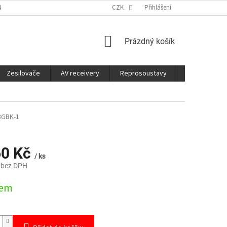
É SLUŽBY
CO JE DOBRÉ VĚDĚT
CZK
Přihlášení
NÁKUPNÍ
Prázdný košík
KOŠÍK
Zesilovače
AV receivery
Reprosoustavy
Sluchátka
8GBK-1
60 Kč
/ ks
 bez DPH
dem