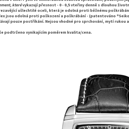
ment, které
vykazují přesnost - 0 - 0,5 vteřiny denně s dlouhou živo
rezavějící ušlechtilé oceli, která je odolná proti běžnému poškráb
ex jsou odolná proti poškození a poškrábání - (patentováno ®Seik
ávají pouze postříkání. Nejsou vhodné pro sprchování, mytí rukou a
še podtrženo vynikajícím poměrem kvalita/cena.