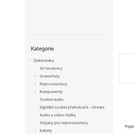
n
e
l
Přeskočit
kategorie
Kategorie
Elektronika
AV receivery
Gramofony
Reprosoustavy
Komponenty
Osobní audio
Digitální osobní přehrávače - stream
Audio a video stolky
Stojany pro reprosoustavy
Popi
Kabely