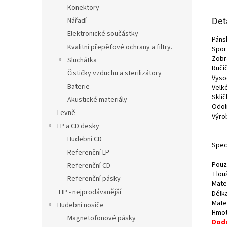
Konektory
Det
Nářadí
Elektronické součástky
Páns
Kvalitní přepěťové ochrany a filtry.
Sport
Zobr
Sluchátka
Ruči
Čističky vzduchu a sterilizátory
Vyso
Baterie
Velk
Sklí
Akustické materiály
Odol
Levně
Výrob
LP a CD desky
Hudební CD
Spec
Referenční LP
Pouz
Referenční CD
Tlou
Referenční pásky
Mate
TIP - nejprodávanější
Délka
Mater
Hudební nosiče
Hmot
Magnetofonové pásky
Dodá