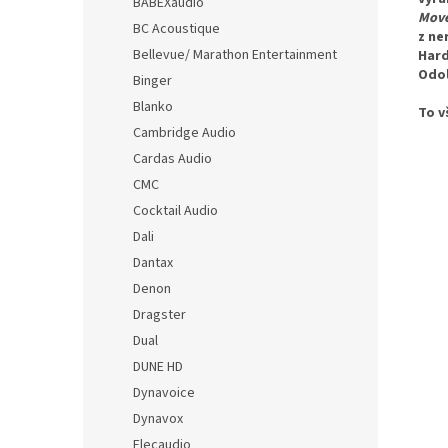
BABEXaudio
Move
BC Acoustique
z ne
Bellevue/ Marathon Entertainment
Hard
Odol
Binger
Blanko
To v
Cambridge Audio
Cardas Audio
CMC
Cocktail Audio
Dali
Dantax
Denon
Dragster
Dual
DUNE HD
Dynavoice
Dynavox
Elecaudio