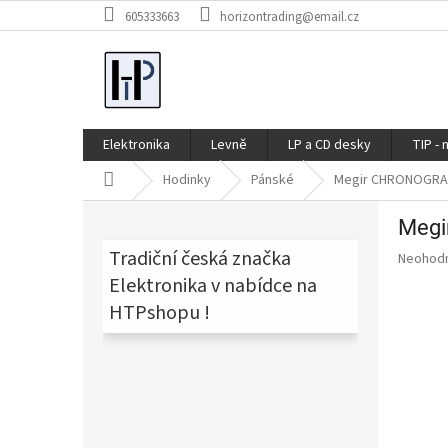
Přejít
605333663
horizontrading@email.cz
na
obsah
Elektronika
Levně
LP a CD desky
TIP - 
Domů
Hodinky
Pánské
Megir CHRONOGRA
P
Meg
o
s
Tradiční česká značka
Průměr
Neohod
t
hodnoce
Elektronika v nabídce na
produkt
r
HTPshopu !
je
a
0,0
n
z
n
5
í
hvězdič
p
a