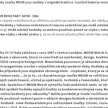
ky značky MEGIR jsou zasílány v originální krabičce. Součástí balení je mez
R RESISTANT 3ATM - 30m
o stupeň vodotěsnosti je většinou označen jen water resistant, ale někdy 
.
Hodinky
s takovou vodotěsností nejsou vodotěsné jen vodě odolné
ívají.
Vodě odolné hodinky se mohou používat pouze ve styku s tekouc
ém styku s okolní vodou
tj. že na ně nesmí působit přímý okolní tlak vody
čka
MEGIR
byla založena v roce 1997 v centru Londýna. MEGIR Watch Co
bcem a vývozcem, který se soustředí na navrhování, design, kvalitní
yšších cenových kategoriích. Mimořádná pozornost je věnována detai
xtravagantním vzorům s nejvyššími nároky moderní doby. Hodinky vyn
a případech jsou doplněné chronografem - stopkami, který je ve vě
atelnou cenu.....to je to, co charakterizuje značku MEGIR ve světě h
ných zaměstnanců, včetně projektantů, techniků a řemeslníků, kteří 
nek. Společnost MEGIR Watch vytvořila řadu unikátních změn ve vý
nil vyrábět hodinky nejvyšší kvality za konkurenceschopné ceny. Naší
tvoření hodnoty pro zákazníky". Naším posláním je trvale rozšiřova
le posilovat vedoucí pozici v oblasti designu hodinek a výrobních 
hodinek. Jsme dodavatelem pro světoznámé značky: Citizen, Casio, F
běná v Číně. Pyšní se mimořádnou kvalitou zpracování, použitými j