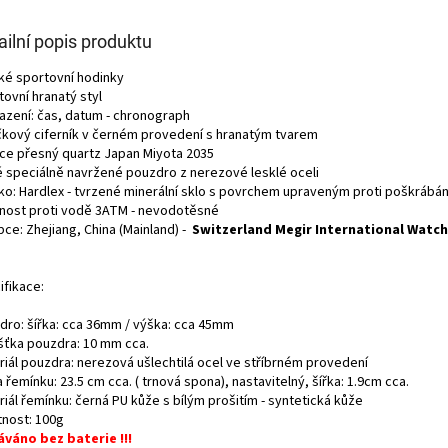
ailní popis produktu
ké sportovní hodinky
ovní hranatý styl
azení: čas, datum - chronograph
čkový ciferník v černém provedení s hranatým tvarem
ce přesný quartz Japan Miyota 2035
é speciálně navržené pouzdro z nerezové lesklé oceli
čko: Hardlex - tvrzené minerální sklo s povrchem upraveným proti poškrábá
nost proti vodě 3ATM - nevodotěsné
ce: Zhejiang, China (Mainland) -
Switzerland Megir International Watch
ifikace:
dro: šířka: cca 36mm / výška: cca 45mm
šťka pouzdra: 10 mm cca.
riál pouzdra: nerezová ušlechtilá ocel ve stříbrném provedení
 řemínku: 23.5 cm cca. ( trnová spona), nastavitelný, šířka: 1.9cm cca.
iál řemínku: černá PU kůže s bílým prošitím - syntetická kůže
nost: 100g
váno bez baterie !!!