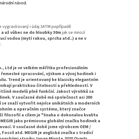
inárodní návod.
je vygravírovaný i údaj 3ATM popřípadě
 a už vůbec ne do hloubky 30m
jak se mnozí
í vodou (mytí rukou, sprcha atd..) a ne v
.
., Ltd je ve velkém měřítku profesionálním
 řemeslné zpracování, výzkum a vývoj hodinek i
lu. Trend je orientovaný ke klasicky elegantním
ikají praktickou čitelností a přehledností. V
tšině modelů plně funkční. Jakost výrobků za
odinek. V současné době má společnost asi 200
se snaží vytvořit nejvíce unikátních a moderních
robním a operačním systému, který značce
 filozofií a cílem je "Snaha o dokonalou kvalitu
t MEGIR jako prémiovou globální značku hodinek a
inovací. V současné době jsme výrobcem OEM /
ossil atd. MEGIR je anglická značka s tradicí
aponskými strojky Japan Miyota
2035 Quartz