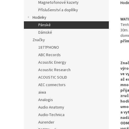
Magnetofonové kazety
Hodin
Příslušenství a doplňky
Hodinky
WATE
Tent
Pánské
30m
Dámské
domn
Značky
přím
1877PHONO
ABC Records
Acoustic Energy
Zna
výro
Acoustic Research
ve v
ACOUSTIC SOLID
až e
mnoh
AEC connectors
přij
aiwa
zruč
Analogis
hodi
umož
Audio Anatomy
a vy
Audio-Technica
nadá
Aurender
ODM 
vyrá