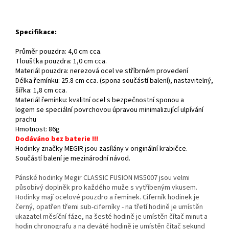
Specifikace:
Průměr pouzdra: 4,0 cm cca.
Tloušťka pouzdra: 1,0 cm cca.
Materiál pouzdra: nerezová ocel ve stříbrném provedení
Délka řemínku: 25.8 cm cca. (spona součástí balení), nastavitelný,
šířka: 1,8 cm cca.
Materiál řemínku: kvalitní ocel s bezpečnostní sponou a
logem se speciální povrchovou úpravou minimalizující ulpívání
prachu
Hmotnost: 86g
Dodáváno bez baterie !!!
Hodinky značky MEGIR jsou zasílány v originální krabičce.
Součástí balení je mezinárodní návod.
Pánské hodinky Megir CLASSIC FUSION MS5007 jsou velmi
působivý doplněk pro každého muže s vytříbeným vkusem.
Hodinky mají ocelové pouzdro a řemínek. Ciferník hodinek je
černý, opatřen třemi sub-ciferníky - na třetí hodině je umístěn
ukazatel měsíční fáze, na šesté hodině je umístěn čítač minut a
hodin chronografu a na deváté hodině je umístěn čítač sekund