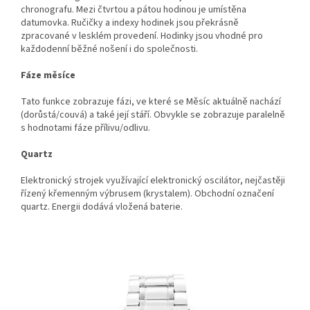
chronografu. Mezi čtvrtou a pátou hodinou je umístěna
datumovka. Ručičky a indexy hodinek jsou překrásně
zpracované v lesklém provedení. Hodinky jsou vhodné pro
každodenní běžné nošení i do společnosti.
Fáze měsíce
Tato funkce zobrazuje fázi, ve které se Měsíc aktuálně nachází
(dorůstá/couvá) a také její stáří. Obvykle se zobrazuje paralelně
s hodnotami fáze přílivu/odlivu.
Quartz
Elektronický strojek využívající elektronický oscilátor, nejčastěji
řízený křemenným výbrusem (krystalem). Obchodní označení
quartz. Energii dodává vložená baterie.