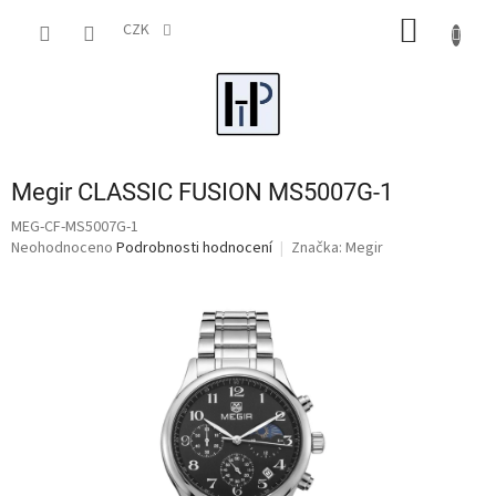
Přejít
NÁKUP
na
CZK
obsah
KOŠÍK
Megir CLASSIC FUSION MS5007G-1
MEG-CF-MS5007G-1
Průměrné
Neohodnoceno
Podrobnosti hodnocení
Značka:
Megir
hodnocení
produktu
je
0,0
z
5
hvězdiček.