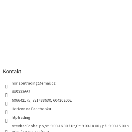
Z
á
p
a
Kontakt
t
horizontrading
@
email.cz
í
605333663
606642175, 731488630, 604262062
Horizon na Facebooku
htptrading
otevírací doba: po,st: 9.00-16.30 / Út,Čt: 9.00-18.00 / pá: 9.00-15.00 h
odin / so,ne: zavřeno