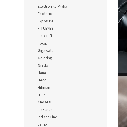
Elektronika Praha
Esoteric
Exposure
FITUEYES
FLUX Hifi
Focal
Gigawatt
Goldring
Grado
Hana
Heco
Hifiman
HTP
Choseal
Inakustik
Indiana Line
Jamo