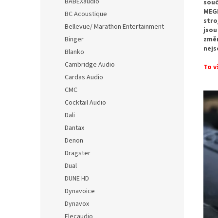
BABEXaudio
souč
MEGI
BC Acoustique
stro
Bellevue/ Marathon Entertainment
jsou
změn
Binger
nejs
Blanko
Cambridge Audio
To v
Cardas Audio
CMC
Cocktail Audio
Dali
Dantax
Denon
Dragster
Dual
DUNE HD
Dynavoice
Dynavox
Elecaudio