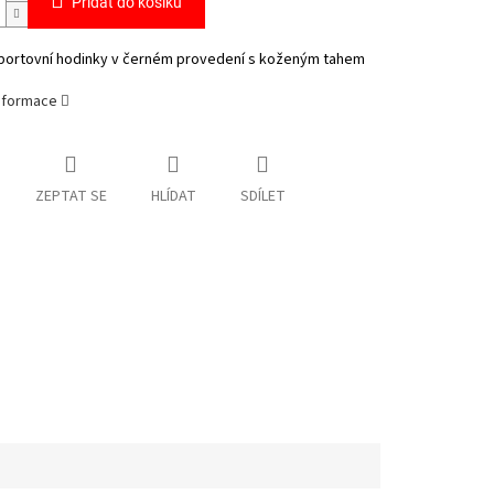
Přidat do košíku
portovní hodinky v černém provedení s koženým tahem
informace
ZEPTAT SE
HLÍDAT
SDÍLET