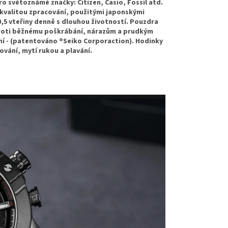
světoznámé značky: Citizen, Casio, Fossil atd.
u kvalitou zpracování, použitými japonskými
 0,5 vteřiny denně s dlouhou životností. Pouzdra
á proti běžnému poškrábání, nárazům a prudkým
ní - (patentováno ®Seiko Corporaction). Hodinky
vání, mytí rukou a plavání.