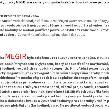
ky značky MEGIR jsou zasílány v originální krabičce. Součástí balení je mez
R RESISTANT 3ATM - 30m
o stupeň vodotěsnosti je většinou označen jen water resistant, ale někdy 
vou vodotěsností nejsou vodotěsné jen vodě odolné a už vůbec ne
né hodinky se mohou používat pouze ve styku s tekoucí vodou (mytí 
ní vodou
tj. že na ně nesmí působit přímý okolní tlak vody.
MEGIR
čka
byla založena v roce 1997 v centru Londýna. MEGIR 
esionálním výrobcem a vývozcem, který se soustředí na navrhování, 
j hodinek i ve vyšších cenových kategoriích. Mimořádná pozornost j
icky elegantním až extravagantním vzorům s nejvyššími nároky moder
ehledností. V mnoha případech jsou doplněné chronografem - stopka
st výrobků za přijatelnou cenu.....to je to, co charakterizuje znač
ečnost asi 200 zručných zaměstnanců, včetně projektantů, techniků a
átních a moderních hodinek. Společnost MEGIR Watch vytvořila řad
ému, který značce umožnil vyrábět hodinky nejvyšší kvality za konkur
ha o dokonalou kvalitu a vytvoření hodnoty pro zákazníky". Naším p
iovou globální značku hodinek a nadále posilovat vedoucí pozici v o