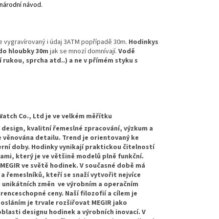
inárodní návod.
je vygravírovaný i údaj 3ATM popřípadě 30m.
Hodinky
s
 do hloubky 30m
jak se mnozí domnívají.
Vodě
rukou, sprcha atd..) a ne v přímém styku s
Watch Co., Ltd je ve velkém měřítku
design, kvalitní řemeslné zpracování, výzkum a
e věnována detailu. Trend je orientovaný ke
ní doby. Hodinky vynikají praktickou čitelností
mi, který je ve většině modelů plně funkční.
ku MEGIR ve světě hodinek. V současné době má
 řemeslníků, kteří se snaží vytvořit nejvíce
u unikátních změn ve výrobním a operačním
enceschopné ceny. Naší filozofií a cílem je
osláním je trvale rozšiřovat MEGIR jako
blasti designu hodinek a výrobních inovací. V