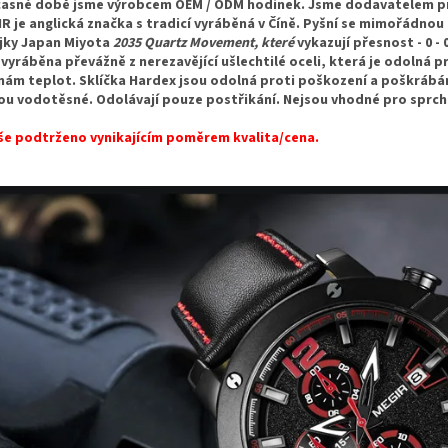
asné době jsme výrobcem OEM / ODM hodinek. Jsme dodavatelem pro 
R je anglická značka s tradicí vyráběná v Číně. Pyšní se mimořádno
jky Japan Miyota
2035 Quartz Movement, které
vykazují přesnost - 0 -
 vyráběna převážně z nerezavějící ušlechtilé oceli, která je odoln
ám teplot. Sklíčka Hardex jsou odolná proti poškození a poškrábá
ou vodotěsné. Odolávají pouze postřikání. Nejsou vhodné pro sprcho
še podtrženo vynikajícím poměrem kvalita/cena.