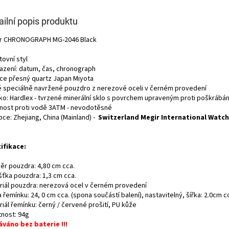
ailní popis produktu
r CHRONOGRAPH MG-2046 Black
ovní styl
azení: datum, čas, chronograph
ce přesný quartz Japan Miyota
é speciálně navržené pouzdro z nerezové oceli v černém provedení
čko: Hardlex - tvrzené minerální sklo s povrchem upraveným proti poškrábá
nost proti vodě 3ATM - nevodotěsné
ce: Zhejiang, China (Mainland) -
Switzerland Megir International Watch
ifikace:
ěr pouzdra: 4,80 cm cca.
šťka pouzdra: 1,3 cm cca.
riál pouzdra: nerezová ocel v černém provedení
 řemínku: 24, 0 cm cca. (spona součástí balení), nastavitelný, šířka: 2.0cm c
iál řemínku: černý / červené prošití, PU kůže
nost: 94g
váno bez baterie !!!