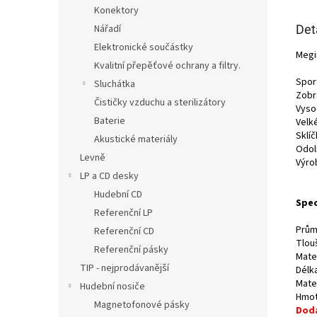
Konektory
Det
Nářadí
Elektronické součástky
Megi
Kvalitní přepěťové ochrany a filtry.
Sport
Sluchátka
Zobr
Čističky vzduchu a sterilizátory
Vyso
Baterie
Velk
Sklí
Akustické materiály
Odol
Levně
Výrob
LP a CD desky
Hudební CD
Spec
Referenční LP
Prům
Referenční CD
Tlou
Referenční pásky
Mate
TIP - nejprodávanější
Délka
Mater
Hudební nosiče
Hmot
Magnetofonové pásky
Dodá