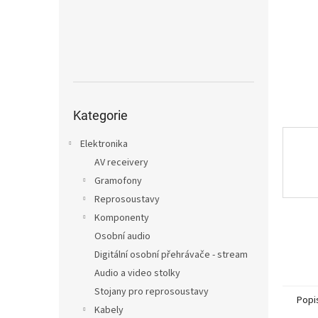
n
e
l
Přeskočit
kategorie
Kategorie
Elektronika
AV receivery
Gramofony
Reprosoustavy
Komponenty
Osobní audio
Digitální osobní přehrávače - stream
Audio a video stolky
Stojany pro reprosoustavy
Popi
Kabely