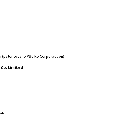
ní (patentováno ®Seiko Corporaction)
 Co. Limited
ca.