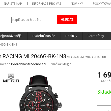
NAPIŠTE NÁM
INFORMACE PRO VÁS
NOVINKY
POSKYTOVAN
HLEDAT
nejprodávanější
Hudební nosiče
Hodinky
Gramofony
046G-BK-1N8
r RACING ML2046G-BK-1N8
MEG-RAC-ML2046G-BK-1N8
né
noceno
Podrobnosti hodnocení
Značka:
Megir
ní
1 6
u
1 397 Kč
Měrná
Skla
cena:
ek.