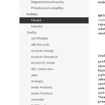
Magnetofonové kazety
Hodin
Příslušenství a doplňky
Hodinky
WATE
Tent
Pánské
tako
Dámské
odol
Značky
okol
1877PHONO
ABC Records
Acoustic Energy
Zna
Acoustic Research
prof
ACOUSTIC SOLID
vývo
AEC connectors
klas
a př
aiwa
Jako
Analogis
spol
Audio Anatomy
unik
syst
Audio-Technica
"Sna
Aurender
prém