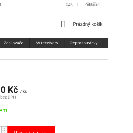
É SLUŽBY
CO JE DOBRÉ VĚDĚT
CZK
Přihlášení
NÁKUPNÍ
Prázdný košík
KOŠÍK
Zesilovače
AV receivery
Reprosoustavy
Sluchátka
90 Kč
/ ks
 bez DPH
dem