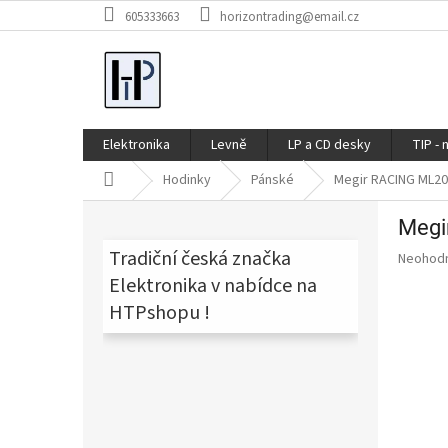
Přejít
605333663
horizontrading@email.cz
na
obsah
Elektronika
Levně
LP a CD desky
TIP - 
Domů
Hodinky
Pánské
Megir RACING ML2
P
Megi
o
s
Tradiční česká značka
Průměr
Neohod
t
hodnoce
Elektronika v nabídce na
produkt
r
HTPshopu !
je
a
0,0
n
z
n
5
í
hvězdič
p
a