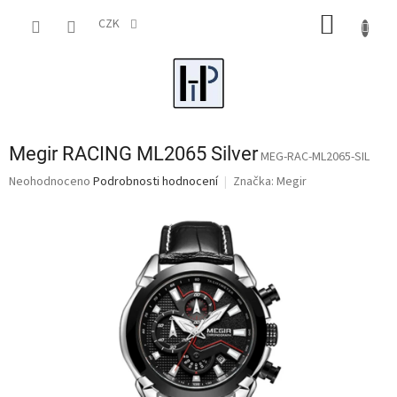
Přejít
NÁKUP
na
CZK
obsah
KOŠÍK
Megir RACING ML2065 Silver
MEG-RAC-ML2065-SIL
Průměrné
Neohodnoceno
Podrobnosti hodnocení
Značka:
Megir
hodnocení
produktu
je
0,0
z
5
hvězdiček.