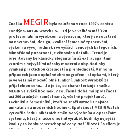
MEGIR
Značka
byla založena v roce 1997 v centru
Londýna. MEGIR Watch Co., Ltd je ve velkém měřítku
profesionálním výrobcem a vývozcem, který se soustředí
na navrhování, design, kvalitní řemeslné zpracování,
výzkum a vývoj hodinek i ve vyšších cenových kategoriích.
Mimořádná pozornost je věnována detailu. Trend je
orientovaný ke klasicky elegantním až extravagantním
vzorům s nejvyššími nároky moderní doby. Hodinky
vynikají praktickou čitelností a přehledností. V mnoha
případech jsou doplněné chronografem - stopkami, který
je ve většině modelů plně funkční. Jakost výrobků za
přijatelnou cenu.....to je to, co charakterizuje značku
MEGIR ve světě hodinek. V současné době má společnost
asi 200 zručných zaměstnanců, včetně projektantů,
techniků a řemeslníků, kteří se snaží vytvořit nejvíce
unikátních a moderních hodinek. Společnost MEGIR Watch
vytvořila řadu unikátních změn ve výrobním a operačním
systému, který značce umožnil vyrábět hodinky nejvyšší
kvality za konkurenceschopné ceny. Naší filozofií a cílem je