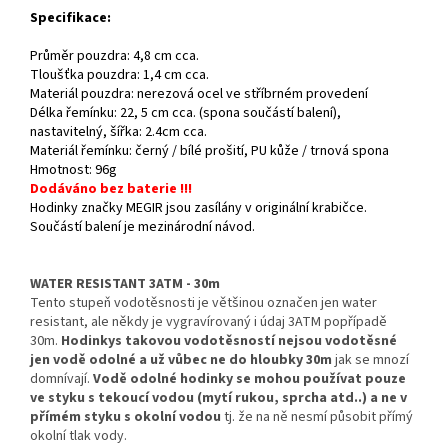
Specifikace:
Průměr pouzdra: 4,8 cm cca.
Tloušťka pouzdra: 1,4 cm cca.
Materiál pouzdra: nerezová ocel ve stříbrném provedení
Délka řemínku: 22, 5 cm cca. (spona součástí balení),
nastavitelný, šířka: 2.4cm cca.
Materiál řemínku: černý / bílé prošití, PU kůže / trnová spona
Hmotnost: 96g
Dodáváno bez baterie !!!
Hodinky značky MEGIR jsou zasílány v originální krabičce.
Součástí balení je mezinárodní návod.
WATER RESISTANT 3ATM - 30m
Tento stupeň vodotěsnosti je většinou označen jen water
resistant, ale někdy je vygravírovaný i údaj 3ATM popřípadě
30m.
Hodinky
s takovou vodotěsností nejsou vodotěsné
jen vodě odolné a už vůbec ne do hloubky 30m
jak se mnozí
domnívají.
Vodě odolné hodinky se mohou používat pouze
ve styku s tekoucí vodou (mytí rukou, sprcha atd..) a ne v
přímém styku s okolní vodou
tj. že na ně nesmí působit přímý
okolní tlak vody.