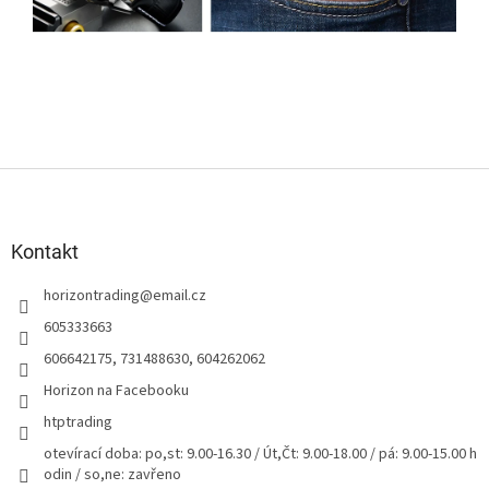
Z
á
p
a
Kontakt
t
horizontrading
@
email.cz
í
605333663
606642175, 731488630, 604262062
Horizon na Facebooku
htptrading
otevírací doba: po,st: 9.00-16.30 / Út,Čt: 9.00-18.00 / pá: 9.00-15.00 h
odin / so,ne: zavřeno