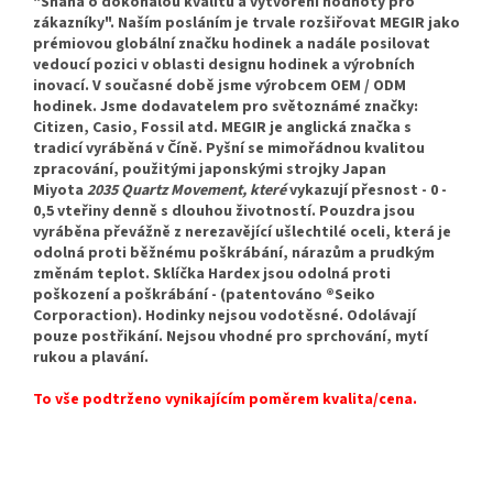
"Snaha o dokonalou kvalitu a vytvoření hodnoty pro
zákazníky". Naším posláním je trvale rozšiřovat MEGIR jako
prémiovou globální značku hodinek a nadále posilovat
vedoucí pozici v oblasti designu hodinek a výrobních
inovací. V současné době jsme výrobcem OEM / ODM
hodinek. Jsme dodavatelem pro světoznámé značky:
Citizen, Casio, Fossil atd. MEGIR je anglická značka s
tradicí vyráběná v Číně. Pyšní se mimořádnou kvalitou
zpracování, použitými japonskými strojky Japan
Miyota
2035 Quartz Movement, které
vykazují přesnost - 0 -
0,5 vteřiny denně s dlouhou životností. Pouzdra jsou
vyráběna převážně z nerezavějící ušlechtilé oceli, která je
odolná proti běžnému poškrábání, nárazům a prudkým
změnám teplot. Sklíčka Hardex jsou odolná proti
poškození a poškrábání - (patentováno ®Seiko
Corporaction). Hodinky nejsou vodotěsné. Odolávají
pouze postřikání. Nejsou vhodné pro sprchování, mytí
rukou a plavání.
To vše podtrženo vynikajícím poměrem kvalita/cena.