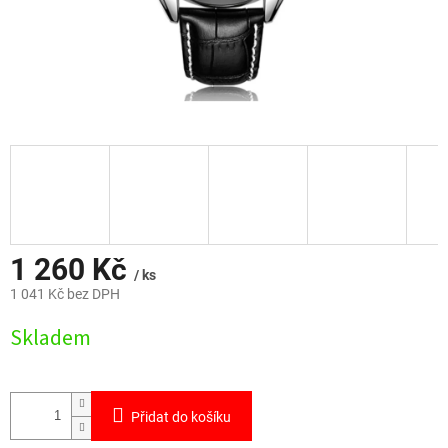
1 260 Kč
/ ks
1 041 Kč bez DPH
Měrná
Skladem
cena:
Přidat do košíku