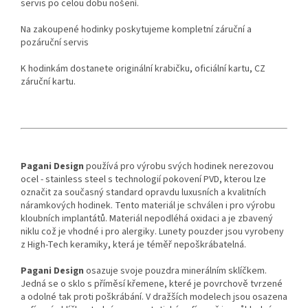
servis po celou dobu nošení.
Na zakoupené hodinky poskytujeme kompletní záruční a
pozáruční servis
K hodinkám dostanete originální krabičku, oficiální kartu, CZ
záruční kartu.
Pagani Design
používá pro výrobu svých hodinek nerezovou
ocel - stainless steel s technologií pokovení PVD, kterou lze
označit za současný standard opravdu luxusních a kvalitních
náramkových hodinek. Tento materiál je schválen i pro výrobu
kloubních implantátů. Materiál nepodléhá oxidaci a je zbavený
niklu což je vhodné i pro alergiky. Lunety pouzder jsou vyrobeny
z High-Tech keramiky, která je téměř nepoškrábatelná.
Pagani Design
osazuje svoje pouzdra minerálním sklíčkem.
Jedná se o sklo s příměsí křemene, které je povrchově tvrzené
a odolné tak proti poškrábání. V dražších modelech jsou osazena