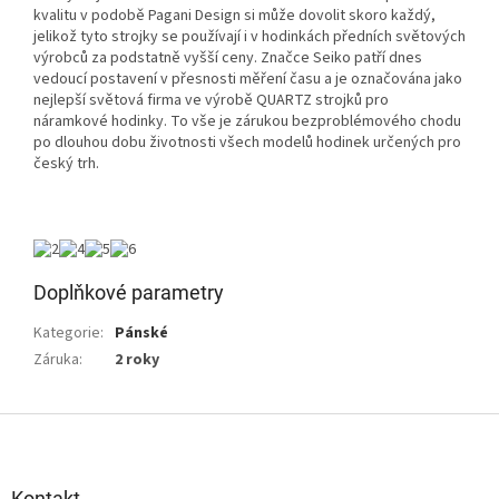
kvalitu v podobě Pagani Design si může dovolit skoro každý,
jelikož tyto strojky se používají i v hodinkách předních světových
výrobců za podstatně vyšší ceny. Značce Seiko patří dnes
vedoucí postavení v přesnosti měření času a je označována jako
nejlepší světová firma ve výrobě QUARTZ strojků pro
náramkové hodinky. To vše je zárukou bezproblémového chodu
po dlouhou dobu životnosti všech modelů hodinek určených pro
český trh.
Doplňkové parametry
Kategorie
:
Pánské
Záruka
:
2 roky
Z
á
p
a
Kontakt