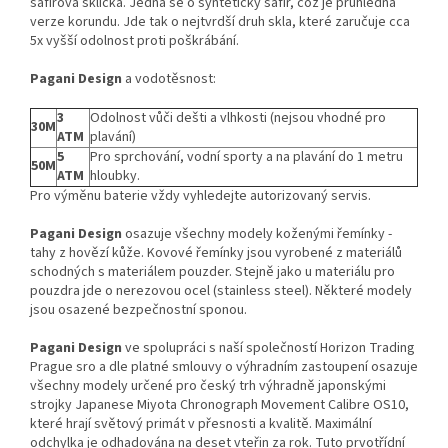
safírová sklíčka. Jedná se o syntetický safír, což je průhledná
verze korundu. Jde tak o nejtvrdší druh skla, které zaručuje cca
5x vyšší odolnost proti poškrábání.
Pagani Design
a vodotěsnost:
3
Odolnost vůči dešti a vlhkosti (nejsou vhodné pro
30M
ATM
plavání)
5
Pro sprchování, vodní sporty a na plavání do 1 metru
50M
ATM
hloubky.
Pro výměnu baterie vždy vyhledejte autorizovaný servis.
Pagani Design
osazuje všechny modely koženými řemínky -
tahy z hovězí kůže. Kovové řemínky jsou vyrobené z materiálů
schodných s materiálem pouzder. Stejně jako u materiálu pro
pouzdra jde o nerezovou ocel (stainless steel). Některé modely
jsou osazené bezpečnostní sponou.
Pagani
Design
ve spolupráci s naší společností Horizon Trading
Prague sro a dle platné smlouvy o výhradním zastoupení osazuje
všechny modely určené pro český trh výhradně japonskými
strojky Japanese Miyota Chronograph Movement Calibre OS10,
které hrají světový primát v přesnosti a kvalitě. Maximální
odchylka je odhadována na deset vteřin za rok. Tuto prvotřídní