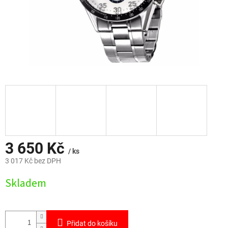
3 650 Kč
/ ks
3 017 Kč bez DPH
Měrná
Skladem
cena:
Přidat do košíku