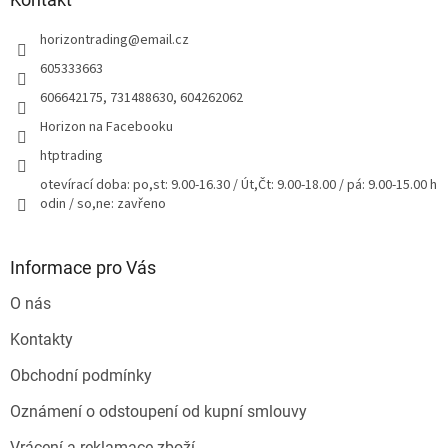
t
horizontrading
@
email.cz
í
605333663
606642175, 731488630, 604262062
Horizon na Facebooku
htptrading
otevírací doba: po,st: 9.00-16.30 / Út,Čt: 9.00-18.00 / pá: 9.00-15.00 h
odin / so,ne: zavřeno
Informace pro Vás
O nás
Kontakty
Obchodní podmínky
Oznámení o odstoupení od kupní smlouvy
Vrácení a reklamace zboží