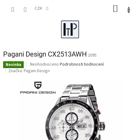
Přejít
NÁKUP
na
CZK
obsah
KOŠÍK
Pagani Design CX2513AWH
2095
Průměrné
Neohodnoceno
Podrobnosti hodnocení
Novinka
hodnocení
Značka:
Pagani Design
produktu
je
0,0
z
5
hvězdiček.