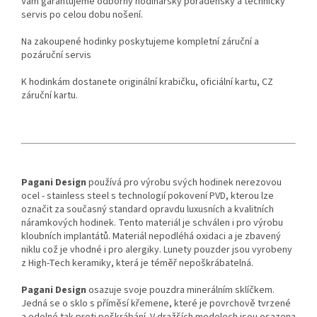
Vám garantujeme odborný hodinářský poradenský a technický
servis po celou dobu nošení.
Na zakoupené hodinky poskytujeme kompletní záruční a
pozáruční servis
K hodinkám dostanete originální krabičku, oficiální kartu, CZ
záruční kartu.
Pagani Design
používá pro výrobu svých hodinek nerezovou
ocel - stainless steel s technologií pokovení PVD, kterou lze
označit za současný standard opravdu luxusních a kvalitních
náramkových hodinek. Tento materiál je schválen i pro výrobu
kloubních implantátů. Materiál nepodléhá oxidaci a je zbavený
niklu což je vhodné i pro alergiky. Lunety pouzder jsou vyrobeny
z High-Tech keramiky, která je téměř nepoškrábatelná.
Pagani Design
osazuje svoje pouzdra minerálním sklíčkem.
Jedná se o sklo s příměsí křemene, které je povrchově tvrzené