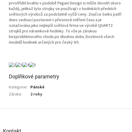
prvotřídní kvalitu v podobě Pagani Design si může dovolit skoro
každý, jelikož tyto strojky se používají i v hodinkách předních
světových výrobců za podstatně vyšší ceny. Značce Seiko patří
dnes vedoucí postavení v přesnosti měření času a je
označována jako nejlepší světová firma ve výrobě QUARTZ
strojků pro náramkové hodinky. To vše je zárukou
bezproblémového chodu po dlouhou dobu životnosti všech
modelů hodinek určených pro český trh.
Doplňkové parametry
Kategorie
:
Pánské
Záruka
:
2 roky
Z
á
p
a
Kontakt