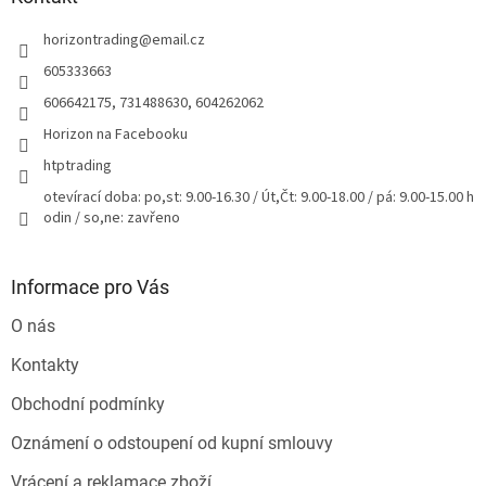
t
horizontrading
@
email.cz
í
605333663
606642175, 731488630, 604262062
Horizon na Facebooku
htptrading
otevírací doba: po,st: 9.00-16.30 / Út,Čt: 9.00-18.00 / pá: 9.00-15.00 h
odin / so,ne: zavřeno
Informace pro Vás
O nás
Kontakty
Obchodní podmínky
Oznámení o odstoupení od kupní smlouvy
Vrácení a reklamace zboží