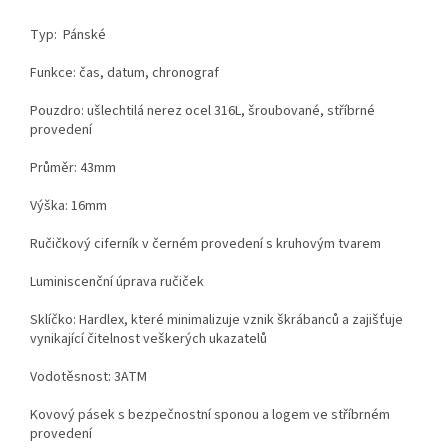
Typ: Pánské
Funkce: čas, datum, chronograf
Pouzdro: ušlechtilá nerez ocel 316L, šroubované, stříbrné
provedení
Průměr: 43mm
Výška: 16mm
Ručičkový ciferník v černém provedení s kruhovým tvarem
Luminiscenční úprava ručiček
Sklíčko: Hardlex, které minimalizuje vznik škrábanců a zajišťuje
vynikající čitelnost veškerých ukazatelů
Vodotěsnost: 3ATM
Kovový pásek s bezpečnostní sponou a logem ve stříbrném
provedení