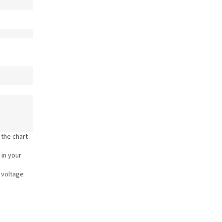
 the chart
 in your
 voltage