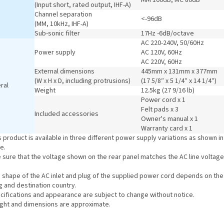
(Input short, rated output, IHF-A)
Channel separation
<-96dB
(MM, 10kHz, IHF-A)
Sub-sonic filter
17Hz -6dB/octave
AC 220-240V, 50/60Hz
Power supply
AC 120V, 60Hz
AC 220V, 60Hz
External dimensions
445mm x 131mm x 377mm
(W x H x D, including protrusions)
(17 5/8″ x 5 1/4″ x 14 1/4″)
ral
Weight
12.5kg (27 9/16 lb)
Power cord x 1
Felt pads x 3
Included accessories
Owner's manual x 1
Warranty card x 1
s product is available in three different power supply variations as shown in
e.
 sure that the voltage shown on the rear panel matches the AC line voltage
e shape of the AC inlet and plug of the supplied power cord depends on the
g and destination country.
ecifications and appearance are subject to change without notice.
ight and dimensions are approximate.