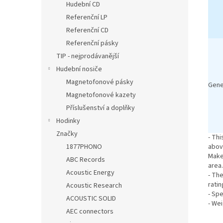
Hudební CD
Referenční LP
Referenční CD
Referenční pásky
TIP - nejprodávanější
Hudební nosiče
Magnetofonové pásky
Gene
Magnetofonové kazety
Příslušenství a doplňky
Hodinky
Značky
- Thi
abov
1877PHONO
Make
ABC Records
area.
Acoustic Energy
- Th
ratin
Acoustic Research
- Sp
ACOUSTIC SOLID
- We
AEC connectors