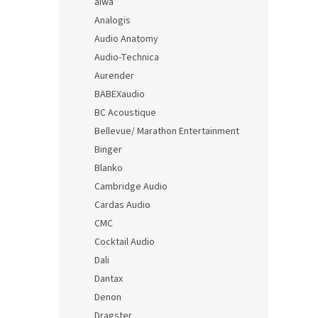
aiwa
Analogis
Audio Anatomy
Audio-Technica
Aurender
BABEXaudio
BC Acoustique
Bellevue/ Marathon Entertainment
Binger
Blanko
Cambridge Audio
Cardas Audio
CMC
Cocktail Audio
Dali
Dantax
Denon
Dragster