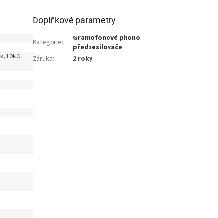
Doplňkové parametry
Gramofonové phono
Kategorie
:
předzesilovače
1k,10kΩ
Záruka
:
2 roky