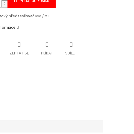
Přidat do košíku
ový předzesilovač MM / MC
informace
ZEPTAT SE
HLÍDAT
SDÍLET