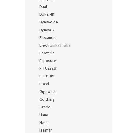
Dual
DUNE HD
Dynavoice
Dynavox
Elecaudio
Elektronika Praha
Esoteric
Exposure
FITUEYES
FLUX Hifi
Focal
Gigawatt
Goldring
Grado
Hana
Heco
Hifiman