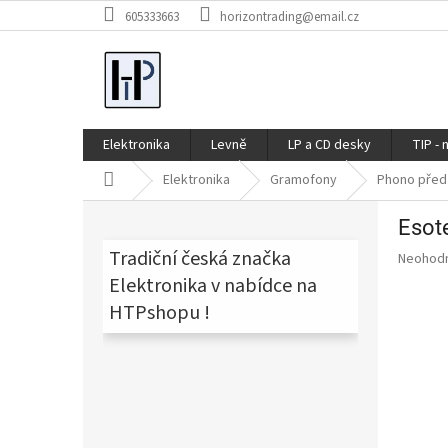
Přejít
605333663
horizontrading@email.cz
na
obsah
Elektronika
Levně
LP a CD desky
TIP - 
Domů
Elektronika
Gramofony
Phono před
P
Esote
o
s
Tradiční česká značka
Průměr
Neohod
t
hodnoce
Elektronika v nabídce na
produkt
r
HTPshopu !
je
a
0,0
n
z
n
5
í
hvězdič
p
a