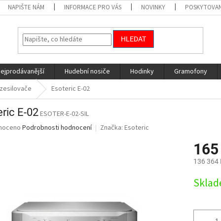
NAPIŠTE NÁM
INFORMACE PRO VÁS
NOVINKY
POSKYTOVAN
HLEDAT
nejprodávanější
Hudební nosiče
Hodinky
Gramofony
zesilovače
Esoteric E-02
ric E-02
ESOTER-E-02-SIL
né
noceno
Podrobnosti hodnocení
Značka:
Esoteric
ní
165
u
136 364 
Měrná
Skla
cena:
ek.