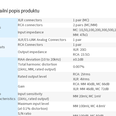
ailní popis produktu
XLR connectors
1 pair (MC)
RCA connectors
2 pairs (MC/MM)
s
MC: 10,50,100,200,300,500,
Input impedance
MM: 47kΩ
XLR/ES-LINK Analog Connectors
1 pair
RCA Connectors
1 pair
uts
XLR: 20Ω
Output impedance
RCA: 23.5Ω
RIAA deviation (10 to 20kHz)
±0.2dB
Total harmonic distortion
0.007%
(1kHz, MM, rated output)
RCA: 2Vrms
Rated output level
XLR: 4Vrms
RCA: MM 40dB, MC 66dB
Gain
XLR: MM 46dB, MC 72dB
o
Input sensitivity
MM 20mV, MC 1mV
cteristics
(1kHz, rated output)
Maximum input level
MM 100mV, MC 4.8mV
(at 0.1% distortion)
S/N ratio
MM 100dB, MC 80dB