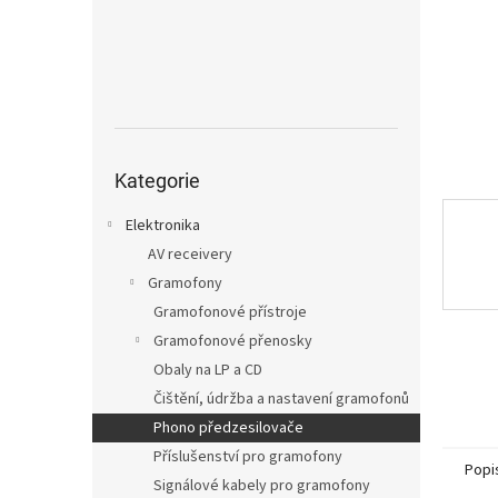
n
e
l
Přeskočit
kategorie
Kategorie
Elektronika
AV receivery
Gramofony
Gramofonové přístroje
Gramofonové přenosky
Obaly na LP a CD
Čištění, údržba a nastavení gramofonů
Phono předzesilovače
Příslušenství pro gramofony
Popi
Signálové kabely pro gramofony