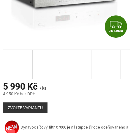
Z
ZDARMA
D
A
R
M
A
5 990 Kč
/ ks
4 950 Kč bez DPH
Měrná
cena:
ZVOLTE VARIANTU
Dynavox síťový filtr X7000 je nástupce široce oceňovaného a