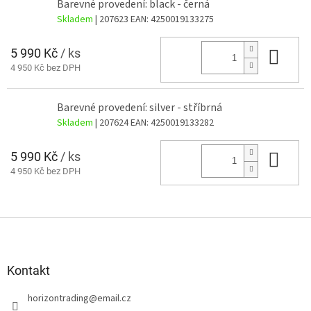
Barevné provedení: black - černá
Skladem
| 207623
EAN:
4250019133275
5 990 Kč
/ ks
Do 
4 950 Kč bez DPH
Barevné provedení: silver - stříbrná
Skladem
| 207624
EAN:
4250019133282
5 990 Kč
/ ks
Do 
4 950 Kč bez DPH
Z
á
p
a
Kontakt
t
horizontrading
@
email.cz
í