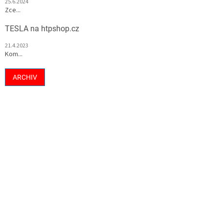
25.6.2024
Zce...
TESLA na htpshop.cz
21.4.2023
Kom...
ARCHIV