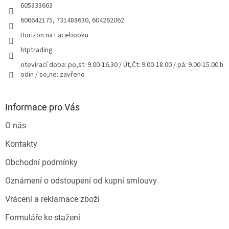
605333663
606642175, 731488630, 604262062
Horizon na Facebooku
htptrading
otevírací doba: po,st: 9.00-16.30 / Út,Čt: 9.00-18.00 / pá: 9.00-15.00 h
odin / so,ne: zavřeno
Informace pro Vás
O nás
Kontakty
Obchodní podmínky
Oznámení o odstoupení od kupní smlouvy
Vrácení a reklamace zboží
Formuláře ke stažení