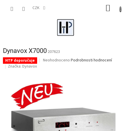
Přejít
NÁKUP
na
CZK
obsah
KOŠÍK
Dynavox X7000
207623
Průměrné
Neohodnoceno
Podrobnosti hodnocení
HTP doporučuje
hodnocení
Značka:
Dynavox
produktu
je
0,0
z
5
hvězdiček.