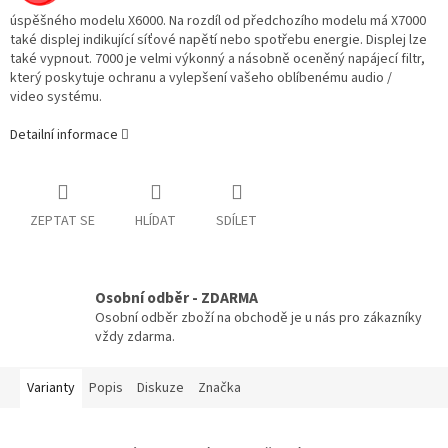
úspěšného modelu X6000. Na rozdíl od předchozího modelu má X7000
také displej indikující síťové napětí nebo spotřebu energie. Displej lze
také vypnout. 7000
je velmi výkonný a
násobně oceněný napájecí filtr,
který poskytuje
ochranu a vylepšení vašeho oblíbenému audio /
video
systému.
Detailní informace
ZEPTAT SE
HLÍDAT
SDÍLET
Osobní odběr - ZDARMA
Osobní odběr zboží na obchodě je u nás pro zákazníky
vždy zdarma.
Varianty
Popis
Diskuze
Značka