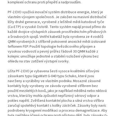
komplexní ochranu proti přepětí a nadproudům.
PF-2 EVO využívá inovační systém distribuce energie, který je
vlastním vývojem společnosti. Je založen na masivní distribuční
lišty druhé generace, vyrobené z leštěné mědi katodové tyče
(Cu-ETP) o vysoké čistotě. Tento systém napájí proud přímo do
každé dvojice výstupních zásuvek prostřednictvím přírubových
a šroubových spojů. Vnitřní kabeláž byla vyrobena ze 4 vodičů
QMM vyrobených z stříbrně pokovené anoxické mědi izolované
teflonem FEP. Použití topologie hvězdicového připojen a
vysokou vodivostí a pevný průřez řádově 30 QMM každé z
kolejnic umožňuje jednotné a stabilní rozložení výkonu bez
ohledu na stav zatížení výstupní svorky.
Lišta PF-2 EVO je vybavena šesti vysoce kvalitními síťovými
zásuvkami typu GigaWatt G-040 typu Schuko, které jsou
navrženy a vyráběny ve vlastním podniku. Mosazné zásuvné
kontakty byly vyrobeny ze závodu vyrobené stříbrem bez
použití mezilehlých kovů, jako je například měděná nebo niklová
vrstva, která by mohla způsobit nepříznivý sériový odpor a
pokles napětí. Zvětšená kontaktní plocha a silná vrstva stříbra
zaručují spolehlivý kontakt s kolíky zástrček. Zásuvky byly navíc
podrobeny kryogenní modifikaci a procesu demagnetizace. Aby
byla zajištěna účinná ochrana proti přístupu dětí, byly zásuvky G-