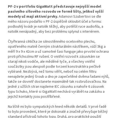
PF-2 v portfoliu GigaWatt představuje nejvyšší model
pasívního síťového rozvodu ve formě lišty, jelikož vyšší
modely už mají aktivní prvky.
Adamovi Szubertovi se dle
mého názoru podařilo v PF-2 úspěšně skloubit účel a formu:
podlouhlý kvádr je natolik těžký, aby potěšil ruce audiofila, a
natolik nenápadný, aby bez problému splynul s interiérem.
Čtyřhranná cihlička ze silnostěnného ocelového plechu,
opatřeného matně černým strukturálním nástřikem, váží 3kg a
měří 9 x 9 x 42cm a už samotné šasi funguje jako prvotní ochrana
proti příchozímu RF rušení. O vnitřní rozvod k zásuvkám se
starají nikoli vodiče, ale měděné tyče, a všechny vnitřní
součástky jsou alespoň podle tvrzení konstruktéra pečlivě
vybírané. Nezbývá, než tomu věřit, neboť na celém filtru
nenajdete jediný šroub a dno je zapečetěné dvěma řadami nýtů,
takže se dovnitř dostanete maximálně tak rozbrušovačkou. Na
jedné z užších stran najdeme IEC zásuvku a nahoře 6 zásuvek
typu Schuko, které si GigaWatt nechává vyrábět na zakázku a
jejichž kontakty jsou postříbřené.
Na liště mi bylo sympatických hned několik detailů. V prvé řadě
to bylo provedení, které je dokonalé a značně převyšuje běžný
standard přístrojů tohoto typu. Druhá, pro praktické použití