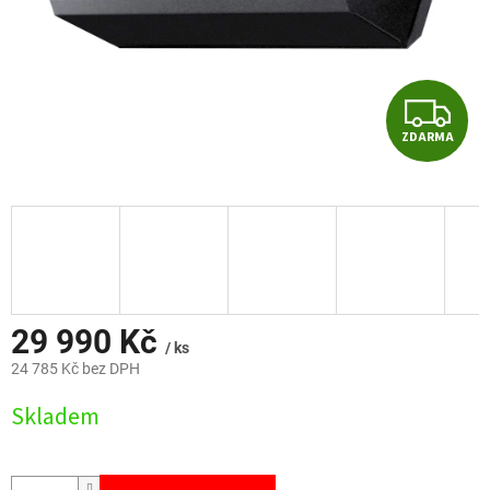
Z
ZDARMA
D
A
R
M
A
29 990 Kč
/ ks
24 785 Kč bez DPH
Měrná
Skladem
cena: