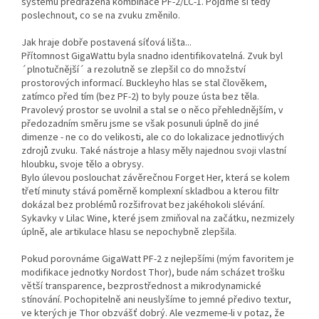
systému předřazena kombinace PF-2/LC-1. Pojďme si tedy
poslechnout, co se na zvuku změnilo.
Jak hraje dobře postavená síťová lišta...
Přítomnost GigaWattu byla snadno identifikovatelná. Zvuk byl
´plnotučnější´ a rezolutně se zlepšil co do množství
prostorových informací. Buckleyho hlas se stal člověkem,
zatímco před tím (bez PF-2) to byly pouze ústa bez těla.
Pravolevý prostor se uvolnil a stal se o něco přehlednějším, v
předozadním směru jsme se však posunuli úplně do jiné
dimenze - ne co do velikosti, ale co do lokalizace jednotlivých
zdrojů zvuku. Také nástroje a hlasy měly najednou svoji vlastní
hloubku, svoje tělo a obrysy.
Bylo úlevou poslouchat závěrečnou Forget Her, která se kolem
třetí minuty stává poměrně komplexní skladbou a kterou filtr
dokázal bez problémů rozšifrovat bez jakéhokoli slévání.
Sykavky v Lilac Wine, které jsem zmiňoval na začátku, nezmizely
úplně, ale artikulace hlasu se nepochybně zlepšila.
Pokud porovnáme GigaWatt PF-2 z nejlepšími (mým favoritem je
modifikace jednotky Nordost Thor), bude nám scházet trošku
větší transparence, bezprostřednost a mikrodynamické
stínování. Pochopitelně ani neuslyšíme to jemné předivo textur,
ve kterých je Thor obzvášť dobrý. Ale vezmeme-li v potaz, že