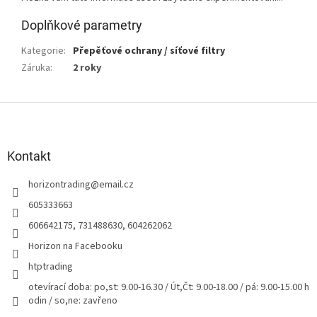
Doplňkové parametry
Kategorie
:
Přepěťové ochrany / síťové filtry
Záruka
:
2 roky
Z
á
p
a
Kontakt
t
horizontrading
@
email.cz
í
605333663
606642175, 731488630, 604262062
Horizon na Facebooku
htptrading
otevírací doba: po,st: 9.00-16.30 / Út,Čt: 9.00-18.00 / pá: 9.00-15.00 h
odin / so,ne: zavřeno