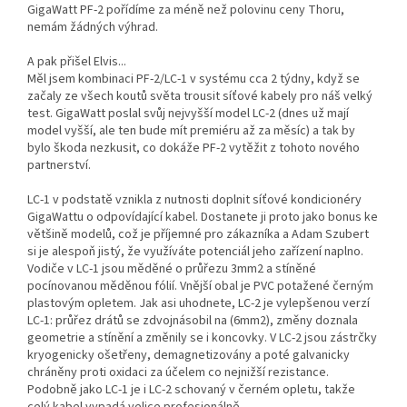
GigaWatt PF-2 pořídíme za méně než polovinu ceny Thoru,
nemám žádných výhrad.
A pak přišel Elvis...
Měl jsem kombinaci PF-2/LC-1 v systému cca 2 týdny, když se
začaly ze všech koutů světa trousit síťové kabely pro náš velký
test. GigaWatt poslal svůj nejvyšší model LC-2 (dnes už mají
model vyšší, ale ten bude mít premiéru až za měsíc) a tak by
bylo škoda nezkusit, co dokáže PF-2 vytěžit z tohoto nového
partnerství.
LC-1 v podstatě vznikla z nutnosti doplnit síťové kondicionéry
GigaWattu o odpovídající kabel. Dostanete ji proto jako bonus ke
většině modelů, což je příjemné pro zákazníka a Adam Szubert
si je alespoň jistý, že využíváte potenciál jeho zařízení naplno.
Vodiče v LC-1 jsou měděné o průřezu 3mm2 a stíněné
pocínovanou měděnou fólií. Vnější obal je PVC potažené černým
plastovým opletem. Jak asi uhodnete, LC-2 je vylepšenou verzí
LC-1: průřez drátů se zdvojnásobil na (6mm2), změny doznala
geometrie a stínění a změnily se i koncovky. V LC-2 jsou zástrčky
kryogenicky ošetřeny, demagnetizovány a poté galvanicky
chráněny proti oxidaci za účelem co nejnižší rezistance.
Podobně jako LC-1 je i LC-2 schovaný v černém opletu, takže