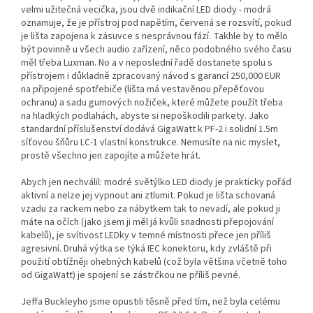
velmi užitečná vecička, jsou dvě indikační LED diody - modrá
oznamuje, že je přístroj pod napětím, červená se rozsvítí, pokud
je lišta zapojena k zásuvce s nesprávnou fází. Takhle by to mělo
být povinně u všech audio zařízení, něco podobného svého času
měl třeba Luxman. No a v neposlední řadě dostanete spolu s
přístrojem i důkladně zpracovaný návod s garancí 250,000 EUR
na připojené spotřebiče (lišta má vestavěnou přepěťovou
ochranu) a sadu gumových nožiček, které můžete použít třeba
na hladkých podlahách, abyste si nepoškodili parkety. Jako
standardní příslušenství dodává GigaWatt k PF-2 i solidní 1.5m
síťovou šňůru LC-1 vlastní konstrukce. Nemusíte na nic myslet,
prostě všechno jen zapojíte a můžete hrát.
Abych jen nechválil: modré světýlko LED diody je prakticky pořád
aktivní a nelze jej vypnout ani ztlumit. Pokud je lišta schovaná
vzadu za rackem nebo za nábytkem tak to nevadí, ale pokud ji
máte na očích (jako jsem ji měl já kvůli snadnosti přepojování
kabelů), je svítivost LEDky v temné místnosti přece jen příliš
agresivní. Druhá výtka se týká IEC konektoru, kdy zvláště při
použití obtížněji ohebných kabelů (což byla většina včetně toho
od GigaWatt) je spojení se zástrčkou ne příliš pevné.
Jeffa Buckleyho jsme opustili těsně před tím, než byla celému