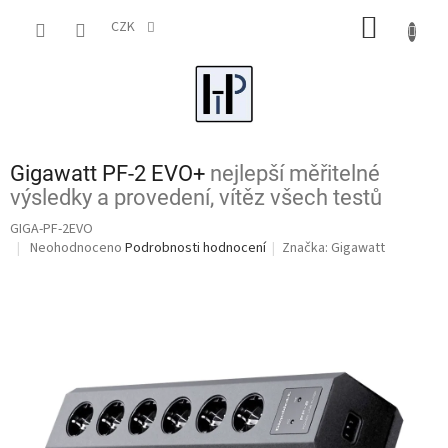
Přejít
NÁKUP
na
CZK
obsah
KOŠÍK
Gigawatt PF-2 EVO+
nejlepší měřitelné
výsledky a provedení, vítěz všech testů
GIGA-PF-2EVO
Průměrné
Neohodnoceno
Podrobnosti hodnocení
Značka:
Gigawatt
hodnocení
produktu
je
0,0
z
5
hvězdiček.