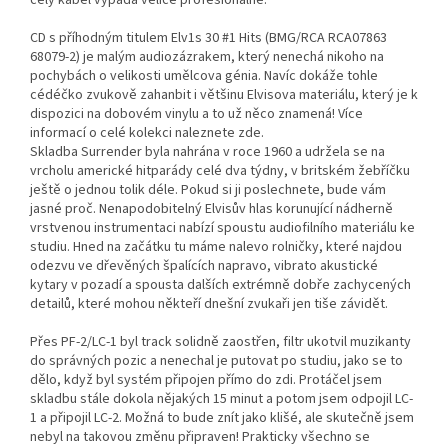
celý kabel vypadá velice profesionálně.
CD s příhodným titulem Elv1s 30 #1 Hits (BMG/RCA RCA07863
68079-2) je malým audiozázrakem, který nenechá nikoho na
pochybách o velikosti umělcova génia. Navíc dokáže tohle
cédéčko zvukově zahanbit i většinu Elvisova materiálu, který je k
dispozici na dobovém vinylu a to už něco znamená! Více
informací o celé kolekci naleznete zde.
Skladba Surrender byla nahrána v roce 1960 a udržela se na
vrcholu americké hitparády celé dva týdny, v britském žebříčku
ještě o jednou tolik déle. Pokud si ji poslechnete, bude vám
jasné proč. Nenapodobitelný Elvisův hlas korunující nádherně
vrstvenou instrumentaci nabízí spoustu audiofilního materiálu ke
studiu. Hned na začátku tu máme nalevo rolničky, které najdou
odezvu ve dřevěných špalících napravo, vibrato akustické
kytary v pozadí a spousta dalších extrémně dobře zachycených
detailů, které mohou někteří dnešní zvukaři jen tiše závidět.
Přes PF-2/LC-1 byl track solidně zaostřen, filtr ukotvil muzikanty
do správných pozic a nenechal je putovat po studiu, jako se to
dělo, když byl systém připojen přímo do zdi. Protáčel jsem
skladbu stále dokola nějakých 15 minut a potom jsem odpojil LC-
1 a připojil LC-2. Možná to bude znít jako klišé, ale skutečně jsem
nebyl na takovou změnu připraven! Prakticky všechno se