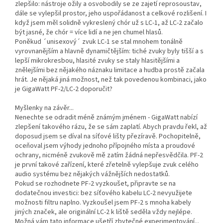
zlepšilo: nástroje ožily a osvobodily se ze zajetí reprosoustav,
dále se vylepšil prostor, jeho uspořádanost a celkové rozlišení. I
když jsem měl solidně vykreslený chór už s LC-1, až LC-2 začalo
být jasné, že chór = více lidí a ne jen chumel hlasů.
Poněkud ´unisexový´ zvuk LC-1 se stal mnohem tonálně
vyrovnanějším a hlavně dynamičtějším: tiché zvuky byly tišší a s
lepší mikrokresbou, hlasité zvuky se staly hlasitějšími a
znělejšími bez nějakého náznaku limitace a hudba prostě začala
hrát. Je nějaká jiná možnost, než tak povedenou kombinaci, jako
je GigaWatt PF-2/LC-2 doporučit?
Myšlenky na závěr...
Nenechte se odradit méně známým jménem - GigaWatt nabízí
zlepšení takového rázu, že se sám zaplatí. Abych pravdu řekl, až
doposud jsem se díval na síťové lišty přezíravě. Pochopitelně,
oceňoval jsem výhody jednoho přípojného místa a proudové
ochrany, nicméně zvukově mě zatím žádná nepřesvědčila. PF-2
je první takové zařízení, které zřetelně vylepšuje zvuk celého
audio systému bez nějakých vážnějších nedostatků.
Pokud se rozhodnete PF-2 vyzkoušet, připravte se na
dodatečnou investici: bez síťového kabelu LC-2 nevyužijete
možnosti filtru naplno. Vyzkoušel jsem PF-2 s mnoha kabely
jiných značek, ale originální LC-2 k liště seděla vždy nejlépe.
Možná vám tato informace ušetří zbytečné experimentování...