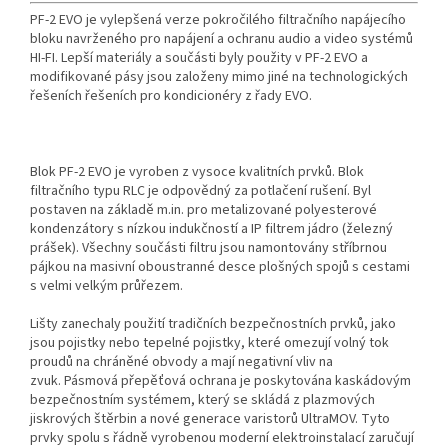
PF-2 EVO je vylepšená verze pokročilého filtračního napájecího
bloku navrženého pro napájení a ochranu audio a video systémů
HI-FI. Lepší materiály a součásti byly použity v PF-2 EVO a
modifikované pásy jsou založeny mimo jiné na technologických
řešeních řešeních pro kondicionéry z řady EVO.
Blok PF-2 EVO je vyroben z vysoce kvalitních prvků. Blok
filtračního typu RLC je odpovědný za potlačení rušení. Byl
postaven na základě m.in. pro metalizované polyesterové
kondenzátory s nízkou indukčností a IP filtrem jádro (železný
prášek). Všechny součásti filtru jsou namontovány stříbrnou
pájkou na masivní oboustranné desce plošných spojů s cestami
s velmi velkým průřezem.
Lišty zanechaly použití tradičních bezpečnostních prvků, jako
jsou pojistky nebo tepelné pojistky, které omezují volný tok
proudů na chráněné obvody a mají negativní vliv na
zvuk. Pásmová přepěťová ochrana je poskytována kaskádovým
bezpečnostním systémem, který se skládá z plazmových
jiskrových štěrbin a nové generace varistorů UltraMOV. Tyto
prvky spolu s řádně vyrobenou moderní elektroinstalací zaručují