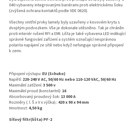
040 vybaveny integrovanými bariérami proti elektrickému šoku
(zvýšená ochrana kontaktů podle VDE 0620).
Všechny vnitřní prvky lamely byly uzavřeny v kovovém krytu s
dvojitým podvozkem. Vše je dokonale utěsněno. Tak je chráněn
proti interiér rušení RFI a EMI. Lišta je také vybavena LED indikující
správné fungování zařízení a systém označující nesprávnou
polarita napájení ze sítě nebo když nefunguje správné připojení
k zemi.
Připojení výstupu:
EU (Schuko)
Napětí:
220-240 V AC, 50/60 Hz nebo 110-120 VAC, 50/60 Hz
Maximální zatížení:
3 500 v
Maximální proud (konstantní):
16
Absorbovaný proudový šok:
13 000 A
Rozměry (. l. Š x V x výška).:
420 x 90 x 94 mm
Hmotnost:
4,50 kg
Síťový filtr(lišta) PF-2