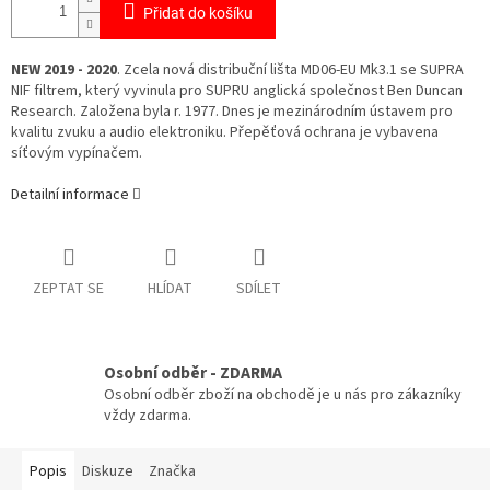
Přidat do košíku
NEW 2019 - 2020
. Zcela nová distribuční lišta MD06-EU Mk3.1 se SUPRA
NIF filtrem, který vyvinula pro SUPRU anglická společnost Ben Duncan
Research. Založena byla r. 1977. Dnes je mezinárodním ústavem pro
kvalitu zvuku a audio elektroniku. Přepěťová ochrana je vybavena
síťovým vypínačem.
Detailní informace
ZEPTAT SE
HLÍDAT
SDÍLET
Osobní odběr - ZDARMA
Osobní odběr zboží na obchodě je u nás pro zákazníky
vždy zdarma.
Popis
Diskuze
Značka