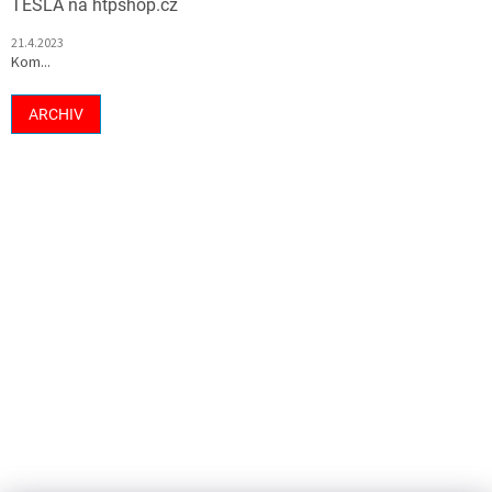
TESLA na htpshop.cz
21.4.2023
Kom...
ARCHIV