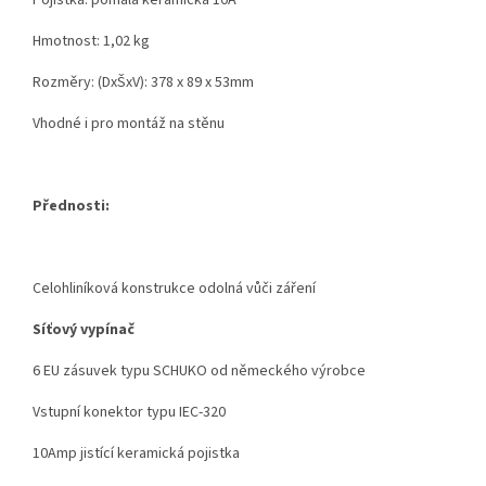
Pojistka
: pomalá
keramická
10A
Hmotnost:
1,02 kg
Rozměry:
(DxŠxV):
378 x 89 x 53mm
Vhodné i p
ro montáž na stěnu
Přednosti:
Celohliníková konstrukce odolná vůči záření
Síťový vypínač
6 EU zásuvek typu SCHUKO od německého výrobce
Vstupní konektor typu IEC-320
10Amp jistící keramická pojistka