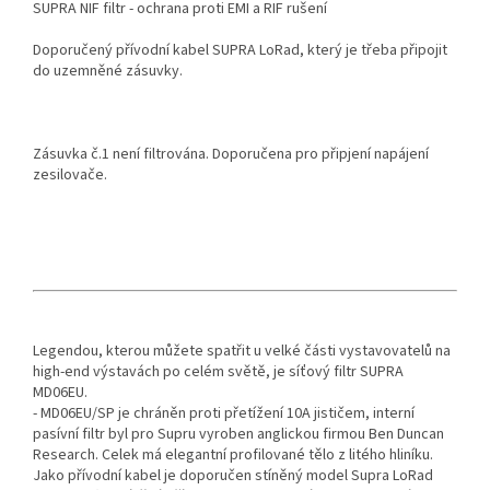
SUPRA NIF filtr - ochrana proti EMI a RIF rušení
Doporučený přívodní kabel SUPRA LoRad, který je třeba připojit
do uzemněné zásuvky.
Zásuvka č.1 není filtrována. Doporučena pro připjení napájení
zesilovače.
Legendou, kterou můžete spatřit u velké části vystavovatelů na
high-end výstavách po celém světě, je síťový filtr SUPRA
MD06EU.
- MD06EU/SP je chráněn proti přetížení 10A jističem, interní
pasívní filtr byl pro Supru vyroben anglickou firmou Ben Duncan
Research. Celek má elegantní profilované tělo z litého hliníku.
Jako přívodní kabel je doporučen stíněný model Supra LoRad