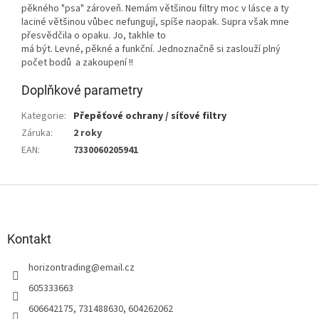
pěkného "psa" zároveň. Nemám většinou filtry moc v lásce a ty
laciné většinou vůbec nefungují, spíše naopak. Supra však mne
přesvědčila o opaku. Jo, takhle to
má být. Levné, pěkné a funkční. Jednoznačně si zaslouží plný
počet bodů a zakoupení !!
Doplňkové parametry
Kategorie
:
Přepěťové ochrany / síťové filtry
Záruka
:
2 roky
EAN
:
7330060205941
Z
á
p
a
Kontakt
t
horizontrading
@
email.cz
í
605333663
606642175, 731488630, 604262062