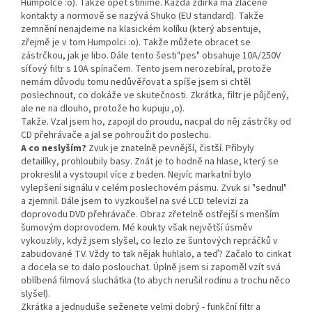
Humpolce :o). Takže opět stíníme. Každá zdířka má zlacené
kontakty a normově se nazývá Shuko (EU standard). Takže
zemnění nenajdeme na klasickém kolíku (který absentuje,
zřejmě je v tom Humpolci :o). Takže můžete obracet se
zástrčkou, jak je libo. Dále tento šesti"pes" obsahuje 10A/250V
síťový filtr s 10A spínačem. Tento jsem nerozebíral, protože
nemám důvodu tomu nedůvěřovat a spíše jsem si chtěl
poslechnout, co dokáže ve skutečnosti. Zkrátka, filtr je půjčený,
ale ne na dlouho, protože ho kupuju ,o).
Takže. Vzal jsem ho, zapojil do proudu, nacpal do něj zástrčky od
CD přehrávače a jal se pohroužit do poslechu.
A co neslyším?
Zvuk je znatelně pevnější, čistší. Přibyly
detailíky, prohloubily basy. Znát je to hodně na hlase, který se
prokreslil a vystoupil více z beden. Nejvíc markatní bylo
vylepšení signálu v celém poslechovém pásmu. Zvuk si "sednul"
a zjemnil. Dále jsem to vyzkoušel na své LCD televizi za
doprovodu DVD přehrávače. Obraz zřetelně ostřejší s menším
šumovým doprovodem. Mé koukty však největší úsměv
vykouzlily, když jsem slyšel, co lezlo ze šuntových repráčků v
zabudované TV. Vždy to tak nějak huhlalo, a teď? Začalo to cinkat
a docela se to dalo poslouchat. Úplně jsem si zapoměl vzít svá
oblíbená filmová sluchátka (to abych nerušil rodinu a trochu něco
slyšel).
Zkrátka a jednuduše seženete velmi dobrý - funkční filtr a