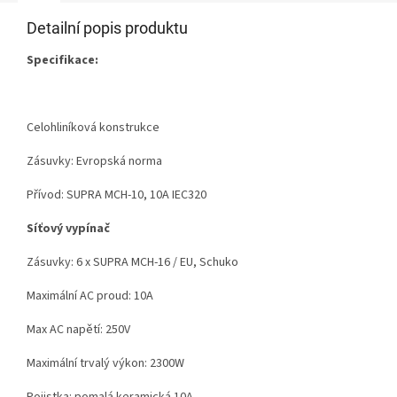
Detailní popis produktu
Specifikace:
Celohliníková konstrukce
Zásuvky
: Evropská
norma
Přívod
:
SUPRA
MCH
-
10,
10A
IEC320
Síťový vypínač
Zásuvky
:
6
x
SUPRA
MCH
-
16
/ EU
,
Schuko
Maximální
AC
proud:
10A
Max
AC
napětí:
250V
Maximální
trvalý výkon
:
2300W