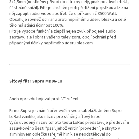
3x2,5mm (nestíněný přívod do filtru by celý, jinak pozitivní efekt,
částečně snížil). Filtr je chráněn proti přetížení pojistkou a lze na
něj zapojit audio-video spotřebiče o příkonu až 3500 Watt.
Obsahuje rovněž ochranu proti nepřímému úderu blesku a celé
tělo má stínící účinnost 100%.
Filtr je vysoce funkční a zlepší nejen zvuk připojené audio
sestavy, ale i obraz vašeho televizoru, obojí ochrání před
případnými účinky nepřímého úderu bleskem.
Síťový filtr Supra MD06-EU
Aneb opravdu bojovat proti VF rušení
Firma Supra je známá především svou kabeláží. Jméno Supra
LoRad vzniklo jako název pro stíněný síťový kabel.
Výše uvedený název tohoto testu LoRad představuje především
zásuvkového šesti "psa", jehož vnitřní provedení je skryto v
aliminiovém oblečku (zřejmě hliník se neodstěhoval do