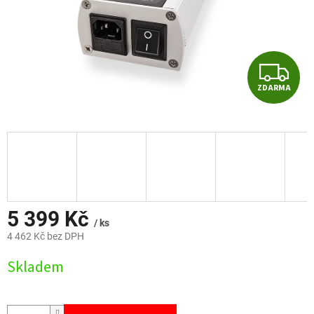
Z
ZDARMA
D
A
R
M
A
5 399 Kč
/ ks
4 462 Kč bez DPH
Měrná
Skladem
cena: