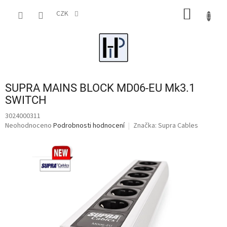
Přejít
NÁKUP
na
CZK
obsah
KOŠÍK
SUPRA MAINS BLOCK MD06-EU Mk3.1
SWITCH
3024000311
Průměrné
Neohodnoceno
Podrobnosti hodnocení
Značka:
Supra Cables
hodnocení
produktu
je
0,0
z
5
hvězdiček.