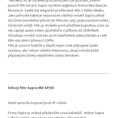
- MD06EU/SP je chráněn proti přetížení 10A jističem, interní
pasívní filtr byl pro Supru vyroben anglickou firmou Ben Duncan
Research. Celek má elegantní profilované tělo z litého hliníku.
Jako přívodní kabel je doporučen stíněný model Supra LoRad
3x2,5mm (nestíněný přívod do filtru by celý, jinak pozitivní efekt,
částečně snížil). Filtr je chráněn proti přetížení pojistkou a lze na
něj zapojit audio-video spotřebiče o příkonu až 3500 Watt.
Obsahuje rovněž ochranu proti nepřímému úderu blesku a celé
tělo má stínící účinnost 100%.
Filtr je vysoce funkční a zlepší nejen zvuk připojené audio
sestavy, ale i obraz vašeho televizoru, obojí ochrání před
případnými účinky nepřímého úderu bleskem.
Síťový filtr Supra MD SP/EU
Aneb opravdu bojovat proti VF rušení
Firma Supra je známá především svou kabeláží. Jméno Supra