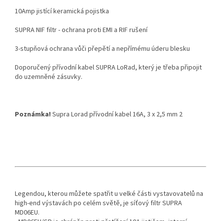
10Amp jistící keramická pojistka
SUPRA NIF filtr - ochrana proti EMI a RIF rušení
3-stupňová ochrana vůči přepětí a nepřímému úderu blesku
Doporučený přívodní kabel SUPRA LoRad, který je třeba připojit
do uzemněné zásuvky.
Poznámka!
Supra Lorad přívodní kabel 16A, 3 x 2,5 mm
2
Legendou, kterou můžete spatřit u velké části vystavovatelů na
high-end výstavách po celém světě, je síťový filtr SUPRA
MD06EU.