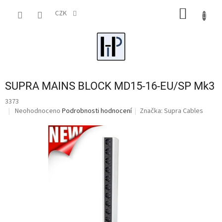
Přejít
NÁKUP
na
CZK
obsah
KOŠÍK
SUPRA MAINS BLOCK MD15-16-EU/SP Mk3
3373
Průměrné
Neohodnoceno
Podrobnosti hodnocení
Značka:
Supra Cables
hodnocení
produktu
je
0,0
z
5
hvězdiček.