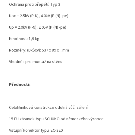
Ochrana proti přepětí
:
Typ 3
Uoc
=
2.5kV
(
P-
N),
4.0kV
(P
(
N)
-pe
)
Up
=
2.0kV
(
P
-
N),
2.05V
(
P
(
N)
-pe
)
Hmotnost:
1,9 kg
Rozměry:
(DxŠxV):
537 x 89 x ...mm
Vhodné i p
ro montáž na stěnu
Přednosti:
Celohliníková konstrukce odolná vůči záření
15 EU zásuvek typu SCHUKO od německého výrobce
Vstupní konektor typu IEC-320