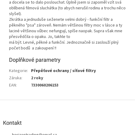
a docela se to dalo poslouchat. Úplně jsem si zapoměl vzít svá
oblíbená filmová sluchátka (to abych nerušil rodinu a trochu něco
slyšel).
Zkrátka a jednuduše seženete velmi dobrý - funkční filtr a
pěkného "psa" zároveň. Nemám většinou filtry moc v lásce a ty
laciné většinou vůbec nefungují, spíše naopak. Supra však mne
přesvědčila o opaku. Jo, takhle to
má být. Levné, pěkné a funkční. Jednoznačně si zaslouží plný
počet bodů a zakoupení !!
Doplňkové parametry
Kategorie
:
Přepěťové ochrany / síťové filtry
Záruka
:
2 roky
EAN
:
7330060206153
Z
á
p
a
Kontakt
t