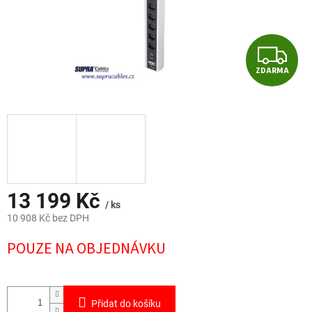
Z
ZDARMA
D
A
R
M
A
13 199 Kč
/ ks
10 908 Kč bez DPH
Měrná
POUZE NA OBJEDNÁVKU
cena:
Přidat do košíku