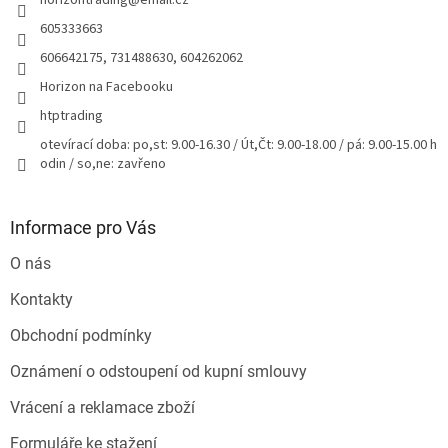
horizontrading
@
email.cz
í
605333663
606642175, 731488630, 604262062
Horizon na Facebooku
htptrading
otevírací doba: po,st: 9.00-16.30 / Út,Čt: 9.00-18.00 / pá: 9.00-15.00 h
odin / so,ne: zavřeno
Informace pro Vás
O nás
Kontakty
Obchodní podmínky
Oznámení o odstoupení od kupní smlouvy
Vrácení a reklamace zboží
Formuláře ke stažení