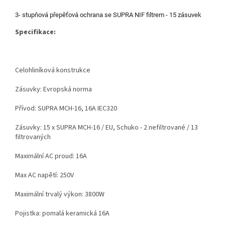
3- stupňová přepěťová ochrana se SUPRA NIF filtrem - 15 zásuvek
Specifikace:
Celohliníková konstrukce
Zásuvky
: Evropská
norma
Přívod
:
SUPRA
MCH
-
16,
16A
IEC320
Zásuvky
: 15
x
SUPRA
MCH
-
16
/ EU
,
Schuko
- 2 nefiltrované / 13
filtrovaných
Maximální
AC
proud:
16A
Max
AC
napětí:
250V
Maximální
trvalý výkon
: 3800
W
Pojistka
: pomalá
keramická
16A