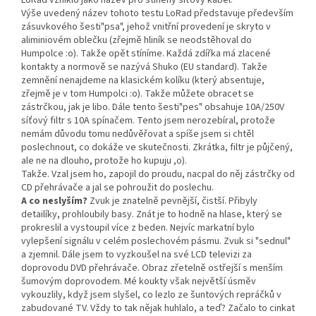
LoRad vzniklo jako název pro stíněný síťový kabel.
Výše uvedený název tohoto testu LoRad představuje především
zásuvkového šesti"psa", jehož vnitřní provedení je skryto v
aliminiovém oblečku (zřejmě hliník se neodstěhoval do
Humpolce :o). Takže opět stíníme. Každá zdířka má zlacené
kontakty a normově se nazývá Shuko (EU standard). Takže
zemnění nenajdeme na klasickém kolíku (který absentuje,
zřejmě je v tom Humpolci :o). Takže můžete obracet se
zástrčkou, jak je libo. Dále tento šesti"pes" obsahuje 10A/250V
síťový filtr s 10A spínačem. Tento jsem nerozebíral, protože
nemám důvodu tomu nedůvěřovat a spíše jsem si chtěl
poslechnout, co dokáže ve skutečnosti. Zkrátka, filtr je půjčený,
ale ne na dlouho, protože ho kupuju ,o).
Takže. Vzal jsem ho, zapojil do proudu, nacpal do něj zástrčky od
CD přehrávače a jal se pohroužit do poslechu.
A co neslyším?
Zvuk je znatelně pevnější, čistší. Přibyly
detailíky, prohloubily basy. Znát je to hodně na hlase, který se
prokreslil a vystoupil více z beden. Nejvíc markatní bylo
vylepšení signálu v celém poslechovém pásmu. Zvuk si "sednul"
a zjemnil. Dále jsem to vyzkoušel na své LCD televizi za
doprovodu DVD přehrávače. Obraz zřetelně ostřejší s menším
šumovým doprovodem. Mé koukty však největší úsměv
vykouzlily, když jsem slyšel, co lezlo ze šuntových repráčků v
zabudované TV. Vždy to tak nějak huhlalo, a teď? Začalo to cinkat