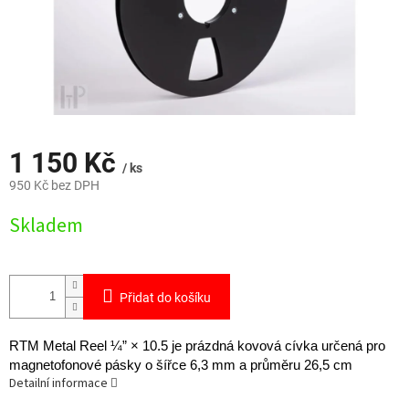
1 150 Kč
/ ks
950 Kč bez DPH
Měrná
Skladem
cena:
Přidat do košíku
RTM Metal Reel ¼” × 10.5 je prázdná kovová cívka určená pro
magnetofonové pásky o šířce 6,3 mm a průměru 26,5 cm
Detailní informace