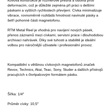
Kovová konstrukce je rozměrově přesná a odolná proti
deformacím, což je důležité zejména při práci s delšími
páskami a vyšších rychlostech převíjení. Cívka minimalizuje
vibrace, rovnoměrně rozkládá hmotnost navinuté pásky a
šetří pohonné části magnetofonu.
RTM Metal Reel je vhodná pro navíjení nových pásek,
přenos záznamů mezi cívkami, servisní práce i dlouhodobou
archivaci nahrávek. Díky své tuhosti a stabilitě je ideální
volbou pro náročnější uživatele i profesionální provoz.
Kompatibilní s většinou cívkových magnetofonů značek
Revox, Technics, Akai, Teac, Sony, Studer a dalších přístrojů
pracujících s čtvrtpalcovým formátem pásku.
Šířka: 1/4″
Průměr cívky: 10,5″