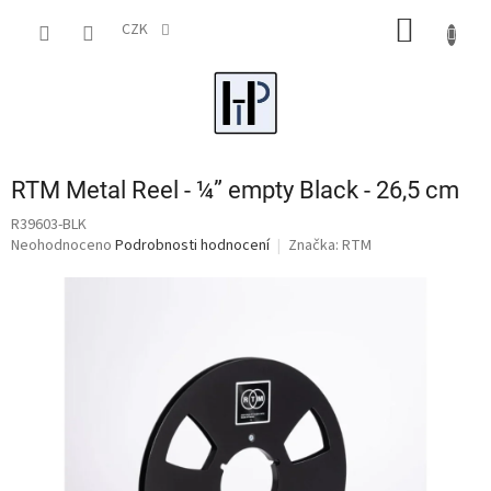
Přejít
NÁKUP
na
CZK
obsah
KOŠÍK
RTM Metal Reel - ¼” empty Black - 26,5 cm
R39603-BLK
Průměrné
Neohodnoceno
Podrobnosti hodnocení
Značka:
RTM
hodnocení
produktu
je
0,0
z
5
hvězdiček.