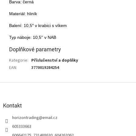
Barva: černá
Materiál: hliník
Balení: 10,5″ v krabici s víkem
Typ náboje: 10,5'' v NAB
Doplňkové parametry
Kategorie
:
Příslušenství a doplňky
EAN
:
3770019284254
Z
á
p
a
Kontakt
t
horizontrading
@
email.cz
í
605333663
606642175, 731488630, 604262062