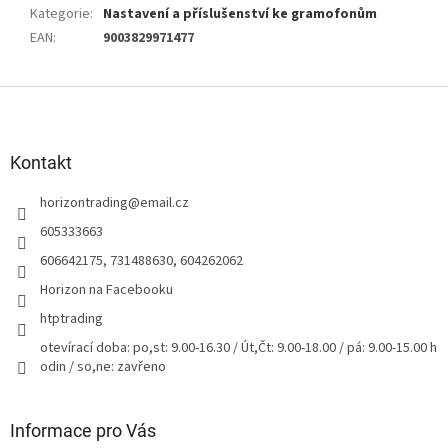
Kategorie
:
Nastavení a příslušenství ke gramofonům
EAN
:
9003829971477
Z
á
p
a
Kontakt
t
horizontrading
@
email.cz
í
605333663
606642175, 731488630, 604262062
Horizon na Facebooku
htptrading
otevírací doba: po,st: 9.00-16.30 / Út,Čt: 9.00-18.00 / pá: 9.00-15.00 h
odin / so,ne: zavřeno
Informace pro Vás