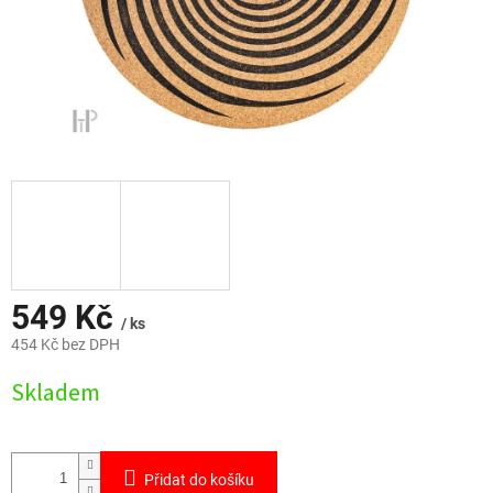
549 Kč
/ ks
454 Kč bez DPH
Měrná
Skladem
cena:
Přidat do košíku