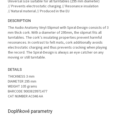
Universal size suitable for all turntables (295 mm diameter)
//
Prevents electrostatic charging //
Resonance insulation
//
Natural material //
Produced in the EU
DESCRIPTION
The Audio Anatomy Vinyl-Slipmat with Spiral-Design consists of 3
mm thick cork. With a diameter of 295mm, the slipmat fits all
turntables. The cork’s insulating properties prevent harmful
resonances. In contrast to felt mats, cork additionally avoids
electrostatic charging and thus prevents cracking when playing
the record. The Spiral-Design is always an eye catcher on any
moving or still turntable.
DETAILS
THICKNESS 3 mm
DIAMETER 295 mm
WEIGHT 105 grams
BARCODE 9003829971477
CAT NUMBER AC046 AA
Doplňkové parametry