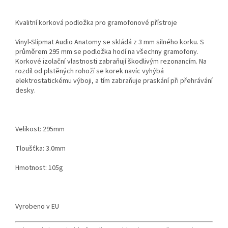
Kvalitní korková podložka pro gramofonové přístroje
Vinyl-Slipmat Audio Anatomy se skládá z 3 mm silného korku. S
průměrem 295 mm se podložka hodí na všechny gramofony.
Korkové izolační vlastnosti zabraňují škodlivým rezonancím. Na
rozdíl od plstěných rohoží se korek navíc vyhýbá
elektrostatickému výboji, a tím zabraňuje praskání při přehrávání
desky.
Velikost: 295mm
Tloušťka: 3.0mm
Hmotnost: 105g
Vyrobeno v EU