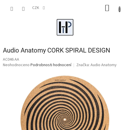
Přejít
NÁKUP
na
CZK
obsah
KOŠÍK
Audio Anatomy CORK SPIRAL DESIGN
AC046 AA
Průměrné
Neohodnoceno
Podrobnosti hodnocení
Značka:
Audio Anatomy
hodnocení
produktu
je
0,0
z
5
hvězdiček.