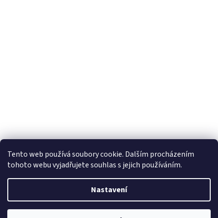
Tento web používá soubory cookie. Dalším procházením
tohoto webu vyjadřujete souhlas s jejich používáním.
Vytvořil Shoptet
Nastavení
Copyright 2026
Horizon Trading Prague sro
. Všechna práva